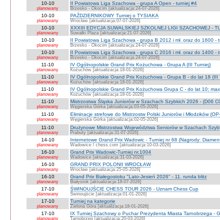
10-10
II Powiatowa Liga Szachowa - grupa A Open - turniej #4
planowany
Brzesko - Okocim [aktualizacja:24-07-2026]
10-10
PAŹDZIERNIKOWY Turniej o TYSIAKA
planowany
Wrocław [aktualizacja:07-07-2026]
10-10
XXXIII EDYCJA SUWALSKIEJ SZKOLNEJ LIGI SZACHOWEJ - TU
planowany
Suwałki Plaza [aktualizacja:21-07-2026]
10-10
II Powiatowa Liga Szachowa - grupa B 2012 i mł. oraz do 1600 - t
planowany
Brzesko - Okocim [aktualizacja:24-07-2026]
10-10
II Powiatowa Liga Szachowa - grupa C 2016 i mł. oraz do 1400 - t
planowany
Brzesko - Okocim [aktualizacja:24-07-2026]
11-10
IV Ogólnopolskie Grand Prix Kożuchowa - Grupa A (III Turniej)
planowany
Kożuchów [aktualizacja:18-01-2026]
11-10
IV Ogólnopolskie Grand Prix Kożuchowa - Grupa B - do lat 18 (III 
planowany
Kożuchów [aktualizacja:18-01-2026]
11-10
IV Ogólnopolskie Grand Prix Kożuchowa Grupa C - do lat 10; max 
planowany
Kożuchów [aktualizacja:18-01-2026]
11-10
Mistrzostwa Śląska Juniorów w Szachach Szybkich 2026 - (D06 
planowany
Węgierska Górka [aktualizacja:03-05-2026]
11-10
Eliminacje strefowe do Mistrzostw Polski Juniorów i Młodzików (O
planowany
Węgierska Górka [aktualizacja:02-05-2026]
11-10
Drużynowe Mistrzostwa Województwa Seniorów w Szachach Szyb
planowany
Prabuty [aktualizacja:31-07-2026]
14-10
Internetowe Grand Prix Wadowic - Turniej nr 68 (Nagrody: Diamen
planowany
Wadowice / chess.com [aktualizacja:10-03-2026]
16-10
Grand Prix Wadowic-Turniej nr.1004
planowany
Wadowice [aktualizacja:31-03-2026]
16-10
GRAND PRIX POLONII WROCŁAW
planowany
Wrocław [aktualizacja:25-05-2026]
16-10
Grand Prix Białegostoku "Lato-Jesień 2026" - 11. runda blitz
planowany
Białystok [aktualizacja:18-07-2026]
17-10
ŚWINOUJŚCIE CHESS TOUR 2026 - Uznam Chess Cup
planowany
Świnoujście [aktualizacja:01-01-2026]
17-10
Turniej na kategorie
planowany
Zielona Góra [aktualizacja:18-01-2026]
17-10
IX Turniej Szachowy o Puchar Prezydenta Miasta Tarnobrzega - G
planowany
Tarnobrzeg [aktualizacja:20-03-2026]