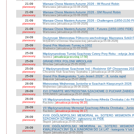
21-09
Warsaw Chess Masters Autumn 2026 - IM Round Robin
planowany
Warszawa [aktualizacja:03-08-2026]
21-09
Warsaw Chess Masters Autumn 2026 - GM Round Robin
planowany
Warszawa [aktualizacja:03-08-2026]
21-09
Warsaw Chess Masters Autumn 2026 - Challengers (1850-2150 F
planowany
Warszawa [aktualizacja:03-08-2026]
21-09
Warsaw Chess Masters Autumn 2026 - Futures (1650-1950 FIDE)
planowany
Warszawa [aktualizacja:03-08-2026]
24-09
Drużynowe Mistrzostwa Północno-wschodniego Mazowsza Szkół
planowany
WĄSEWO k/Ostrowi Mazowieckiej [aktualizacja:05-08-2026]
25-09
Grand Prix Wadowic-Turniej nr.1002
planowany
Wadowice [aktualizacja:31-03-2026]
25-09
Międzynarodowy Turniej Szachowy Cztery Pory Roku - edycja Jes
planowany
Iwonicz [
aktualizacja:wczoraj 17:50
]
25-09
GRAND PRIX POLONII WROCŁAW
planowany
Wrocław [aktualizacja:25-05-2026]
25-09
V Międzynarodowe Szachowe Ind. i Rodzinne GP Chrzanowa 2026
planowany
Chrzanów Klub Szachowy Szpitalna 1 [aktualizacja:18-06-2026]
25-09
Grand Prix Białegostoku "Lato-Jesień 2026" - 8. runda rapid
planowany
Białystok [aktualizacja:25-07-2026]
26-09
Mistrzostwa Wejherowa Juniorów w Szachach Klasycznych 2026
planowany
Wejherowo [aktualizacja:09-06-2026]
26-09
XVI OTWARTE MISTRZOSTWA SZACHOWE O PUCHAR ŻABIEGO K
planowany
STRUMIEŃ [aktualizacja:25-07-2026]
26-09
VII Międzynarodowy Memoriał Szachowy Alfreda Chrobaka ( do FI
planowany
Racibórz [
aktualizacja:dzisiaj 09:20
]
26-09
VII Międzynarodowy Memoriał Szachowy Alfreda Chrobaka - Junior
planowany
Racibórz [
aktualizacja:dzisiaj 09:17
]
XVIII OGÓLNOPOLSKI MEMORIAŁ im. SOTERO WISMONTA 
26-09
SZACHACH SZYBKICH - zgłoszony do FIDE
planowany
Słupsk [aktualizacja:25-05-2026]
XVIII OGÓLNOPOLSKI MEMORIAŁ im. SOTERO WISMON
26-09
KWALIFIKACYJNY DLA JUNIORÓW DO 14 LAT - kategoria V lub IV 
planowany
Słupsk [aktualizacja:16-05-2026]