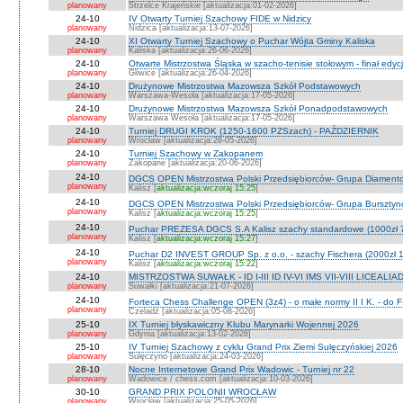
planowany
Strzelce Krajeńskie [aktualizacja:01-02-2026]
24-10
IV Otwarty Turniej Szachowy FIDE w Nidzicy
planowany
Nidzica [aktualizacja:13-07-2026]
24-10
XI Otwarty Turniej Szachowy o Puchar Wójta Gminy Kaliska
planowany
Kaliska [aktualizacja:26-06-2026]
24-10
Otwarte Mistrzostwa Śląska w szacho-tenisie stołowym - finał edyc
planowany
Gliwice [aktualizacja:26-04-2026]
24-10
Drużynowe Mistrzostwa Mazowsza Szkół Podstawowych
planowany
Warszawa-Wesoła [aktualizacja:17-05-2026]
24-10
Drużynowe Mistrzostwa Mazowsza Szkół Ponadpodstawowych
planowany
Warszawa Wesoła [aktualizacja:17-05-2026]
24-10
Turniej DRUGI KROK (1250-1600 PZSzach) - PAŹDZIERNIK
planowany
Wrocław [aktualizacja:28-05-2026]
24-10
Turniej Szachowy w Zakopanem
planowany
Zakopane [aktualizacja:20-06-2026]
24-10
DGCS OPEN Mistrzostwa Polski Przedsiębiorców- Grupa Diament
planowany
Kalisz [
aktualizacja:wczoraj 15:25
]
24-10
DGCS OPEN Mistrzostwa Polski Przedsiębiorców- Grupa Burszty
planowany
Kalisz [
aktualizacja:wczoraj 15:25
]
24-10
Puchar PREZESA DGCS S.A Kalisz szachy standardowe (1000zł 
planowany
Kalisz [
aktualizacja:wczoraj 15:27
]
24-10
Puchar D2 INVEST GROUP Sp. z o.o. - szachy Fischera (2000zł 1
planowany
Kalisz [
aktualizacja:wczoraj 15:22
]
24-10
MISTRZOSTWA SUWAŁK - ID I-III ID IV-VI IMS VII-VIII LICEALIA
planowany
Suwałki [aktualizacja:21-07-2026]
24-10
Forteca Chess Challenge OPEN (3z4) - o małe normy II I K. - do F
planowany
Czeladź [aktualizacja:05-08-2026]
25-10
IX Turniej błyskawiczny Klubu Marynarki Wojennej 2026
planowany
Gdynia [aktualizacja:13-02-2026]
25-10
IV Turniej Szachowy z cyklu Grand Prix Ziemi Sulęczyńskiej 2026
planowany
Sulęczyno [aktualizacja:24-03-2026]
28-10
Nocne Internetowe Grand Prix Wadowic - Turniej nr 22
planowany
Wadowice / chess.com [aktualizacja:10-03-2026]
30-10
GRAND PRIX POLONII WROCŁAW
planowany
Wrocław [aktualizacja:25-05-2026]