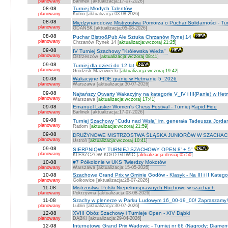
planowany
Barlinek [aktualizacja:17-07-2026]
08-08
Turniej Młodych Talentów
planowany
Kutno [aktualizacja:03-08-2026]
08-08
Międzynarodowe Mistrzostwa Pomorza o Puchar Solidarności - Tur
planowany
GDAŃSK [aktualizacja:05-08-2026]
08-08
Puchar Bistro&Pub Ale Sztuka Chrzanów Rynej 14
planowany
Chrzanów Rynek 14 [
aktualizacja:wczoraj 21:25
]
09-08
IV Turniej Szachowy "Królewska Wieża"
planowany
Ostrzeszów [
aktualizacja:wczoraj 08:41
]
09-08
Turniej dla dzieci do 12 lat
planowany
Grodzisk Mazowiecki [
aktualizacja:wczoraj 19:42
]
09-08
Wakacyjne FIDE granie w Hetmanie 5_2026
planowany
Warszawa [aktualizacja:30-07-2026]
09-08
Najtańszy Otwarty Wakacyjny na kategorie V_IV i III(Panie) w He
planowany
Warszawa [
aktualizacja:wczoraj 17:41
]
09-08
Emanuel Lasker Women's Chess Festival - Turniej Rapid Fide
planowany
Barlinek [aktualizacja:17-07-2026]
09-08
Turniej Szachowy "Cudu nad Wisłą" im. generała Tadeusza Jord
planowany
Radom [
aktualizacja:wczoraj 21:59
]
09-08
DRUŻYNOWE MISTRZOSTWA ŚLĄSKA JUNIORÓW W SZACHACH S
planowany
Ustroń [
aktualizacja:wczoraj 10:41
]
09-08
SIERPNIOWY TURNIEJ SZACHOWY OPEN 8' + 5"
planowany
KLESZCZÓW KOŁO GLIWIC [
aktualizacja:dzisiaj 05:50
]
10-08
#7 Półkolonie w UKS Twierdzy Mokotów
planowany
Warszawa [aktualizacja:15-05-2026]
10-08
Szachowe Grand Prix w Gminie Godów - Klasyk - Na III i II Katego
planowany
Gołkowice [aktualizacja:28-07-2026]
11-08
Mistrzostwa Polski Niepełnosprawnych Ruchowo w szachach
planowany
Pokrzywna [aktualizacja:03-08-2026]
11-08
Szachy w plenerze w Parku Ludowym 16_00-19_00! Zapraszamy!
planowany
Lublin [aktualizacja:30-07-2026]
12-08
XVIII Obóz Szachowy i Turnieje Open - XIV Dąbki
planowany
DĄBKI [aktualizacja:29-04-2026]
12-08
Internetowe Grand Prix Wadowic - Turniej nr 66 (Nagrody: Diamen