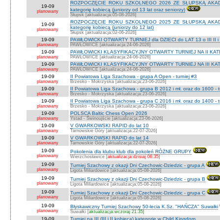
ROZPOCZĘCIE ROKU SZKOLNEGO 2026 ZE SŁUPSKĄ AKADEMI
19-09
kategorię kobiecą (juniorzy od 13 lat oraz seniorzy)
planowany
Słupsk [aktualizacja:05-08-2026]
ROZPOCZĘCIE ROKU SZKOLNEGO 2025 ZE SŁUPSKĄ AKADEMI
19-09
kategorię kobiecą (juniorzy do 12 lat)
planowany
Słupsk [aktualizacja:02-06-2026]
19-09
PAWŁOWICKI OTWARTY TURNIEJ dla DZIECI do LAT 13 o III II i I
planowany
PAWŁOWICE [aktualizacja:24-06-2026]
19-09
PAWŁOWICKI KLASYFIKACYJNY OTWARTY TURNIEJ NA II KATEG
planowany
PAWŁOWICE [aktualizacja:24-06-2026]
19-09
PAWŁOWICKI KLASYFIKACYJNY OTWARTY TURNIEJ NA III KATEG
planowany
PAWŁOWICE [aktualizacja:24-06-2026]
19-09
II Powiatowa Liga Szachowa - grupa A Open - turniej #3
planowany
Brzesko - Mokrzyska [aktualizacja:23-06-2026]
19-09
II Powiatowa Liga Szachowa - grupa B 2012 i mł. oraz do 1600 - t
planowany
Brzesko - Mokrzyska [aktualizacja:23-06-2026]
19-09
II Powiatowa Liga Szachowa - grupa C 2016 i mł. oraz do 1400 - t
planowany
Brzesko - Mokrzyska [aktualizacja:23-06-2026]
19-09
POLSCA Baltic Chess Open 2026
planowany
Ystad - Świnoujście [aktualizacja:23-06-2026]
19-09
V GWARKOWSKI RAPID do lat 10
planowany
Tarnowskie Góry [aktualizacja:22-07-2026]
19-09
V GWARKOWSKI RAPID do lat 14
planowany
Tarnowskie Góry [aktualizacja:22-07-2026]
19-09
Pokolenia dla klubu klub dla pokoleń RÓŻNE GRUPY
planowany
Wierzchosławice [
aktualizacja:dzisiaj 06:35
]
19-09
Turniej Szachowy z okazji Dni Czechowic-Dziedzic - grupa A
planowany
Ligota Miliardowice [aktualizacja:05-08-2026]
19-09
Turniej Szachowy z okazji Dni Czechowic-Dziedzic - grupa B
planowany
Ligota Miliardowice [aktualizacja:05-08-2026]
19-09
Turniej Szachowy z okazji Dni Czechowic-Dziedzic - grupa C
planowany
Ligota Miliardowice [aktualizacja:05-08-2026]
19-09
Błyskawiczny Turniej Szachowy 50-lecia K.Sz. "HAŃCZA" Suwałki
planowany
Suwałki [
aktualizacja:wczoraj 21:35
]
19-09
Turniej na III (III i II kobiecą) kategorię w Child Kingdom