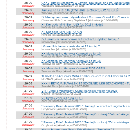
26-09
CXXV Turniej Szachowy w Czytelni Naukowej nr 1 im. Janiny Engler
planowany
Warszawa [aktualizacja:07-05-2026]
26-09
Turniej DRUGI KROK (1250-1600 PZSzach) - WRZESIEŃ
planowany
Wrocław [aktualizacja:28-05-2026]
26-09
IX Międzynarodowe Indywidualne i Rodzinne Grand Prix Chess i
planowany
Chrzanów Klub Szachowy Szpitalna 1 [aktualizacja:18-06-2026]
26-09
XII Koneckie MINI-Elo - U15 (ur. 2011 i młodsi)
planowany
Końskie [aktualizacja:19-06-2026]
26-09
XII Koneckie MINI-Elo - OPEN
planowany
Końskie [aktualizacja:19-06-2026]
26-09
IV Grand Prix Inowrocławia w Szachach Szybkich turniej 7
planowany
Inowrocław [aktualizacja:28-06-2026]
26-09
I Grand Prix Inowrocławia do lat 12 turniej 7
planowany
Inowrocław [aktualizacja:28-06-2026]
26-09
XX Memoriał im. Henryka Karnówki do lat 10
planowany
Tarnowskie Góry [aktualizacja:22-07-2026]
26-09
XX Memoriał im. Henryka Karnówki do lat 14
planowany
Tarnowskie Góry [aktualizacja:22-07-2026]
26-09
XX Memoriał im. Henryka Karnówki FIDE OPEN
planowany
Tarnowskie Góry [aktualizacja:22-07-2026]
26-09
TURNIEJ SZACHOWY WITAJ SZKOŁO - ORLE GNIAZDO 26.09.2
planowany
POZNAŃ [aktualizacja:14-07-2026]
26-09
XXXIII EDYCJA SUWALSKIEJ SZKOLNEJ LIGI SZACHOWEJ - TU
planowany
Suwałki Plaza [aktualizacja:21-07-2026]
27-09
VIII Turniej błyskawiczny Klubu Marynarki Wojennej 2026
planowany
Gdynia [aktualizacja:01-08-2026]
27-09
VII Dymok Żory CUP (do FIDE)
planowany
Żory [aktualizacja:24-03-2026]
27-09
" Pierwszy Dzień Jesieni 2026 " Turniej F w szachach szybkich z 
planowany
Grzybowice [aktualizacja:05-08-2026]
27-09
" Pierwszy Dzień Jesieni 2026 " Turniej G z okazji "Zabrzańskiego
planowany
Grzybowice [aktualizacja:05-08-2026]
27-09
" Pierwszy Dzień Jesieni 2026 " Turniej H z okazji "Zabrzańskiego
planowany
Grzybowice [aktualizacja:05-08-2026]
30-09
Nocne Internetowe Grand Prix Wadowic - Turniej nr 21