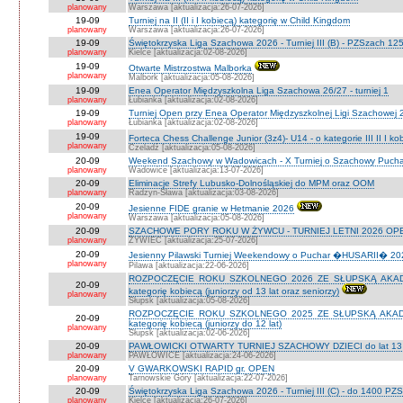
planowany
Warszawa [aktualizacja:26-07-2026]
19-09
Turniej na II (II i I kobiecą) kategorię w Child Kingdom
planowany
Warszawa [aktualizacja:26-07-2026]
19-09
Świętokrzyska Liga Szachowa 2026 - Turniej III (B) - PZSzach 1
planowany
Kielce [aktualizacja:02-08-2026]
19-09
Otwarte Mistrzostwa Malborka
planowany
Malbork [aktualizacja:05-08-2026]
19-09
Enea Operator Międzyszkolna Liga Szachowa 26/27 - turniej 1
planowany
Łubianka [aktualizacja:02-08-2026]
19-09
Turniej Open przy Enea Operator Międzyszkolnej Ligi Szachowej 26
planowany
Łubianka [aktualizacja:02-08-2026]
19-09
Forteca Chess Challenge Junior (3z4)- U14 - o kategorie III II I k
planowany
Czeladź [aktualizacja:05-08-2026]
20-09
Weekend Szachowy w Wadowicach - X Turniej o Szachowy Puchar B
planowany
Wadowice [aktualizacja:13-07-2026]
20-09
Eliminacje Strefy Lubusko-Dolnośląskiej do MPM oraz OOM
planowany
Radzyn-Sława [aktualizacja:03-08-2026]
20-09
Jesienne FIDE granie w Hetmanie 2026
planowany
Warszawa [aktualizacja:05-08-2026]
20-09
SZACHOWE PORY ROKU W ŻYWCU - TURNIEJ LETNI 2026 OPEN
planowany
ŻYWIEC [aktualizacja:25-07-2026]
20-09
Jesienny Pilawski Turniej Weekendowy o Puchar �HUSARII� 2026
planowany
Pilawa [aktualizacja:22-06-2026]
ROZPOCZĘCIE ROKU SZKOLNEGO 2026 ZE SŁUPSKĄ AKADEMI
20-09
kategorię kobiecą (juniorzy od 13 lat oraz seniorzy)
planowany
Słupsk [aktualizacja:05-08-2026]
ROZPOCZĘCIE ROKU SZKOLNEGO 2025 ZE SŁUPSKĄ AKADEMI
20-09
kategorię kobiecą (juniorzy do 12 lat)
planowany
Słupsk [aktualizacja:02-06-2026]
20-09
PAWŁOWICKI OTWARTY TURNIEJ SZACHOWY DZIECI do lat 13 o ka
planowany
PAWŁOWICE [aktualizacja:24-06-2026]
20-09
V GWARKOWSKI RAPID gr. OPEN
planowany
Tarnowskie Góry [aktualizacja:22-07-2026]
20-09
Świętokrzyska Liga Szachowa 2026 - Turniej III (C) - do 1400 PZ
planowany
Kielce [aktualizacja:26-07-2026]