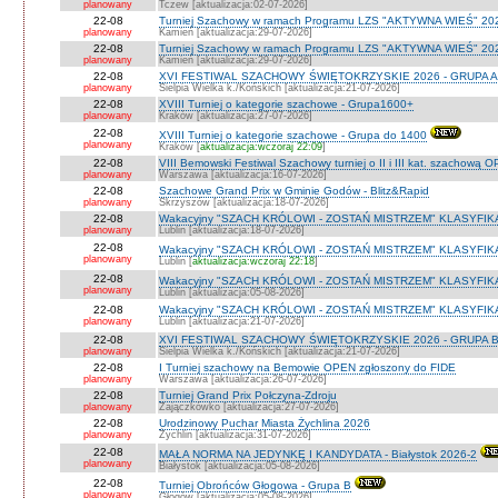
planowany
Tczew [aktualizacja:02-07-2026]
22-08
Turniej Szachowy w ramach Programu LZS "AKTYWNA WIEŚ" 202
planowany
Kamień [aktualizacja:29-07-2026]
22-08
Turniej Szachowy w ramach Programu LZS "AKTYWNA WIEŚ" 202
planowany
Kamień [aktualizacja:29-07-2026]
22-08
XVI FESTIWAL SZACHOWY ŚWIĘTOKRZYSKIE 2026 - GRUPA A 
planowany
Sielpia Wielka k./Końskich [aktualizacja:21-07-2026]
22-08
XVIII Turniej o kategorie szachowe - Grupa1600+
planowany
Kraków [aktualizacja:27-07-2026]
22-08
XVIII Turniej o kategorie szachowe - Grupa do 1400
planowany
Kraków [
aktualizacja:wczoraj 22:09
]
22-08
VIII Bemowski Festiwal Szachowy turniej o II i III kat. szachową 
planowany
Warszawa [aktualizacja:16-07-2026]
22-08
Szachowe Grand Prix w Gminie Godów - Blitz&Rapid
planowany
Skrzyszów [aktualizacja:18-07-2026]
22-08
Wakacyjny "SZACH KRÓLOWI - ZOSTAŃ MISTRZEM" KLASYFIK
planowany
Lublin [aktualizacja:18-07-2026]
22-08
Wakacyjny "SZACH KRÓLOWI - ZOSTAŃ MISTRZEM" KLASYFIK
planowany
Lublin [
aktualizacja:wczoraj 22:18
]
22-08
Wakacyjny "SZACH KRÓLOWI - ZOSTAŃ MISTRZEM" KLASYFI
planowany
Lublin [aktualizacja:05-08-2026]
22-08
Wakacyjny "SZACH KRÓLOWI - ZOSTAŃ MISTRZEM" KLASYFIKA
planowany
Lublin [aktualizacja:21-07-2026]
22-08
XVI FESTIWAL SZACHOWY ŚWIĘTOKRZYSKIE 2026 - GRUPA 
planowany
Sielpia Wielka k./Końskich [aktualizacja:21-07-2026]
22-08
I Turniej szachowy na Bemowie OPEN zgłoszony do FIDE
planowany
Warszawa [aktualizacja:26-07-2026]
22-08
Turniej Grand Prix Połczyna-Zdroju
planowany
Zajączkówko [aktualizacja:27-07-2026]
22-08
Urodzinowy Puchar Miasta Żychlina 2026
planowany
Żychlin [aktualizacja:31-07-2026]
22-08
MAŁA NORMA NA JEDYNKĘ I KANDYDATA - Białystok 2026-2
planowany
Białystok [aktualizacja:05-08-2026]
22-08
Turniej Obrońców Głogowa - Grupa B
planowany
Głogów [aktualizacja:05-08-2026]