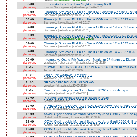
08-09
Knurowska Liga Szachów Szybkich turniej 6 z 8
planowany
Knurów Szczygłowice [aktualizacja:19-07-2026]
09-09
Eliminacje Strefowe PL-LU do Finału MP Młodzików do lat 10 w 20
planowany
Sosnowica [aktualizacja:04-08-2026]
09-09
Eliminacje Strefowe PL-LU do Finału OOM do lat 12 w 2027 roku -
planowany
Sosnowica [aktualizacja:04-08-2026]
09-09
Eliminacje Strefowe PL-LU do Finału OOM do lat 14 w 2027 roku 
planowany
Sosnowica [aktualizacja:04-08-2026]
09-09
Eliminacje Strefowe PL-LU do Finału MP Młodziczek do lat 10 w 2
planowany
Sosnowica [
aktualizacja:wczoraj 14:25
]
09-09
Eliminacje Strefowe PL-LU do Finału OOM do lat 12 w 2027 roku 
planowany
Sosnowica [aktualizacja:04-08-2026]
09-09
Eliminacje Strefowe PL-LU do Finału OOM do lat 14 w 2027 roku 
planowany
Sosnowica [aktualizacja:05-08-2026]
09-09
Internetowe Grand Prix Wadowic - Turniej nr 67 (Nagrody: Diamen
planowany
Wadowice / chess.com [aktualizacja:10-03-2026]
11-09
OTWARTE MISTRZOSTWA TORUNIA W SZACHACH BŁYSKAWIC
planowany
Toruń [aktualizacja:01-01-2026]
11-09
Grand Prix Wadowic-Turniej nr.999
planowany
Wadowice [aktualizacja:31-03-2026]
11-09
GRAND PRIX POLONII WROCŁAW
planowany
Wrocław [aktualizacja:25-05-2026]
11-09
Grand Prix Białegostoku "Lato-Jesień 2026" - 6. runda rapid
planowany
Białystok [aktualizacja:25-07-2026]
12-09
IX Turniej witomiński w szchach szybkich 2026
planowany
Gdynia [aktualizacja:19-12-2025]
12-09
VI MIĘDZYNARODOWY FESTIWAL SZACHOWY KOPERNIK 202
planowany
Toruń [aktualizacja:01-01-2026]
12-09
XXXVI Ogólnopolski Memoriał Szachowy Jana Gietki 2026 Gr A 
planowany
Rudnik nad Sanem [aktualizacja:10-02-2026]
12-09
XXXVI Ogólnopolski Memoriał Szachowy Jana Gietki 2026 Gr B 
planowany
Rudnik nad Sanem [aktualizacja:03-08-2026]
12-09
XXXVI Ogólnopolski Memoriał Szachowy Jana Gietki 2026 Gr C Ju
planowany
Rudnik nad Sanem [aktualizacja:03-08-2026]
12-09
XXXVI Ogólnopolski Memoriał Szachowy Jana Gietki 2026 Gr D Jun.