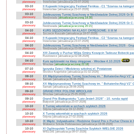
planowany
Inowrocław [aktualizacja:23-07-2026]
03-10
II Kujawski Integracyjny Festiwal Feniksa - C1 "Szansa na kategor
planowany
Inowrocław [aktualizacja:23-07-2026]
03-10
Jubileuszowy Turniej Szachowy w Niedźwiadzie Dolnej 2026 Gr B
planowany
Niedźwiada [
aktualizacja:wczoraj 14:30
]
03-10
Jubileuszowy Turniej Szachowy w Niedźwiadzie Dolnej 2026 Gr C
planowany
Niedźwiada [
aktualizacja:wczoraj 20:21
]
04-10
KURS SĘDZIOWSKI NA KLASY OKRĘGOWE: II III M
planowany
Szczecin Koszalin [aktualizacja:18-07-2026]
04-10
II Kujawski Integracyjny Festiwal Feniksa - C2 "Szansa na kategor
planowany
Inowrocław [aktualizacja:23-07-2026]
04-10
Jubileuszowy Turniej Szachowy w Niedźwiadzie Dolnej 2026 - Gr
planowany
Niedżwiada [aktualizacja:03-08-2026]
04-10
XIII Zawody o Puchar Wójta Gminy Koszęcin Tadeusz Bobecki pam
planowany
Rusinowice [aktualizacja:02-08-2026]
04-10
Kurs sędziowski na klasy okręgowe - Wrocław 4.10.2026
planowany
Wrocław [
aktualizacja:wczoraj 22:18
]
07-10
Igrzyska Dzieci i Młodzierzy szkolnej el. Powiatowe
planowany
Strzelce Krajeńskie [aktualizacja:01-02-2026]
08-10
XX Międzynarodowy Turniej Szachowy im. " Bohaterów Akcji V2" g
planowany
Sarnaki [aktualizacja:28-06-2026]
08-10
XX Międzynarodowy Turniej Szachowy im. " Bohaterów Akcji V2" 
planowany
Sarnaki [aktualizacja:28-06-2026]
09-10
GRAND PRIX POLONII WROCŁAW
planowany
Wrocław [aktualizacja:25-05-2026]
09-10
Grand Prix Białegostoku "Lato-Jesień 2026" - 10. runda rapid
planowany
Białystok [aktualizacja:25-07-2026]
10-10
X Turniej witomiński w szchach szybkich 2026
planowany
Gdynia [aktualizacja:19-12-2025]
10-10
X Turniej witomiński w szachach szybkich 2026
planowany
Gdynia [aktualizacja:27-02-2026]
10-10
IX Międz. Indywidualne i Rodzinne Grand Prix o Puchar Chess i
planowany
Wołowice Szkoła Podstawowa [aktualizacja:18-06-2026]
10-10
XI Ogólnopolski Turniej Szachów Szybkich WIELGIE 2026
planowany
WIELGIE [aktualizacja:09-07-2026]