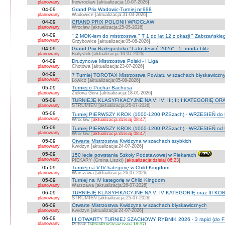
planowany
Inowrocław [aktualizacja:10-07-2026]
04-09
Grand Prix Wadowic-Turniej nr.998
planowany
Wadowice [aktualizacja:31-03-2026]
04-09
GRAND PRIX POLONII WROCŁAW
planowany
Wrocław [aktualizacja:25-05-2026]
04-09
" Z MOK-iem do mistrzostwa " T 1 do lat 12 z okazji " Zabrzańskie
planowany
Grzybowice [aktualizacja:05-08-2026]
04-09
Grand Prix Białegostoku "Lato-Jesień 2026" - 5. runda blitz
planowany
Białystok [aktualizacja:10-07-2026]
04-09
Drużynowe Mistrzostwa Polski - I Liga
planowany
Chotowa [aktualizacja:23-07-2026]
04-09
7 Turniej TOROTAX Mistrzostwa Powiatu w szachach błyskawiczn
planowany
Łowicz [aktualizacja:05-08-2026]
05-09
Turniej o Puchar Bachusa
planowany
Zielona Góra [aktualizacja:18-01-2026]
05-09
TURNIEJE KLASYFIKACYJNE NA V; IV; III; II; I KATEGORIĘ OR
planowany
STRUMIEŃ [aktualizacja:25-07-2026]
05-09
Turniej PIERWSZY KROK (1000-1200 PZSzach) - WRZESIEŃ do l
planowany
Wrocław [
aktualizacja:dzisiaj 08:47
]
05-09
Turniej PIERWSZY KROK (1000-1200 PZSzach) - WRZESIEŃ od l
planowany
Wrocław [
aktualizacja:dzisiaj 08:47
]
05-09
Otwarte Mistrzostwa Kwidzyna w szachach szybkich
planowany
Kwidzyn [aktualizacja:24-07-2026]
05-09
150 lecie powstania Szkoły Podstawowej w Piekarach
planowany
PIEKARY (Gmina Liszki) [
aktualizacja:dzisiaj 06:23
]
05-09
Turniej na V-IV kategorię w Child Kingdom
planowany
Warszawa [aktualizacja:26-07-2026]
05-09
Turniej na IV kategorię w Child Kingdom
planowany
Warszawa [aktualizacja:26-07-2026]
06-09
TURNIEJE KLASYFIKACYJNE NA V; IV KATEGORIĘ oraz III KOB
planowany
STRUMIEŃ [aktualizacja:25-07-2026]
06-09
Otwarte Mistrzostwa Kwidzyna w szachach błyskawicznych
planowany
Kwidzyn [aktualizacja:24-07-2026]
06-09
III OTWARTY TURNIEJ SZACHOWY RYBNIK 2026 - 3 rapid (do F
planowany
Rybnik [
aktualizacja:wczoraj 16:07
]