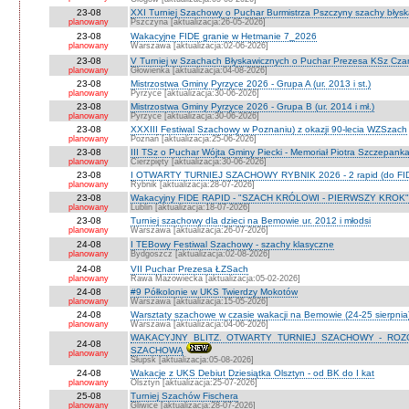
23-08
XXI Turniej Szachowy o Puchar Burmistrza Pszczyny szachy błys
planowany
Pszczyna [aktualizacja:26-05-2026]
23-08
Wakacyjne FIDE granie w Hetmanie 7_2026
planowany
Warszawa [aktualizacja:02-06-2026]
23-08
V Turniej w Szachach Błyskawicznych o Puchar Prezesa KSz Cza
planowany
Głowienka [aktualizacja:04-08-2026]
23-08
Mistrzostwa Gminy Pyrzyce 2026 - Grupa A (ur. 2013 i st.)
planowany
Pyrzyce [aktualizacja:30-06-2026]
23-08
Mistrzostwa Gminy Pyrzyce 2026 - Grupa B (ur. 2014 i mł.)
planowany
Pyrzyce [aktualizacja:30-06-2026]
23-08
XXXIII Festiwal Szachowy w Poznaniu) z okazji 90-lecia WZSzach
planowany
Poznań [aktualizacja:25-06-2026]
23-08
III TSz o Puchar Wójta Gminy Piecki - Memoriał Piotra Szczepan
planowany
Cierzpięty [aktualizacja:30-06-2026]
23-08
I OTWARTY TURNIEJ SZACHOWY RYBNIK 2026 - 2 rapid (do FI
planowany
Rybnik [aktualizacja:28-07-2026]
23-08
Wakacyjny FIDE RAPID - "SZACH KRÓLOWI - PIERWSZY KROK" O
planowany
Lublin [aktualizacja:18-07-2026]
23-08
Turniej szachowy dla dzieci na Bemowie ur. 2012 i młodsi
planowany
Warszawa [aktualizacja:26-07-2026]
24-08
I TEBowy Festiwal Szachowy - szachy klasyczne
planowany
Bydgoszcz [aktualizacja:02-08-2026]
24-08
VII Puchar Prezesa ŁZSach
planowany
Rawa Mazowiecka [aktualizacja:05-02-2026]
24-08
#9 Półkolonie w UKS Twierdzy Mokotów
planowany
Warszawa [aktualizacja:15-05-2026]
24-08
Warsztaty szachowe w czasie wakacji na Bemowie (24-25 sierpnia
planowany
Warszawa [aktualizacja:04-06-2026]
WAKACYJNY BLITZ. OTWARTY TURNIEJ SZACHOWY - RO
24-08
SZACHOWĄ
planowany
Słupsk [aktualizacja:05-08-2026]
24-08
Wakacje z UKS Debiut Dziesiątka Olsztyn - od BK do I kat
planowany
Olsztyn [aktualizacja:25-07-2026]
25-08
Turniej Szachów Fischera
planowany
Gliwice [aktualizacja:28-07-2026]