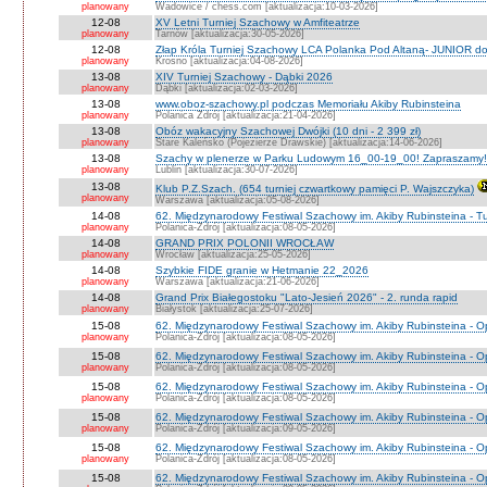
planowany
Wadowice / chess.com [aktualizacja:10-03-2026]
12-08
XV Letni Turniej Szachowy w Amfiteatrze
planowany
Tarnów [aktualizacja:30-05-2026]
12-08
Złap Króla Turniej Szachowy LCA Polanka Pod Altaną- JUNIOR do 
planowany
Krosno [aktualizacja:04-08-2026]
13-08
XIV Turniej Szachowy - Dąbki 2026
planowany
Dąbki [aktualizacja:02-03-2026]
13-08
www.oboz-szachowy.pl podczas Memoriału Akiby Rubinsteina
planowany
Polanica Zdrój [aktualizacja:21-04-2026]
13-08
Obóz wakacyjny Szachowej Dwójki (10 dni - 2 399 zł)
planowany
Stare Kaleńsko (Pojezierze Drawskie) [aktualizacja:14-06-2026]
13-08
Szachy w plenerze w Parku Ludowym 16_00-19_00! Zapraszamy!
planowany
Lublin [aktualizacja:30-07-2026]
13-08
Klub P.Z.Szach. (654 turniej czwartkowy pamięci P. Wajszczyka)
planowany
Warszawa [aktualizacja:05-08-2026]
14-08
62. Międzynarodowy Festiwal Szachowy im. Akiby Rubinsteina - Tu
planowany
Polanica-Zdrój [aktualizacja:08-05-2026]
14-08
GRAND PRIX POLONII WROCŁAW
planowany
Wrocław [aktualizacja:25-05-2026]
14-08
Szybkie FIDE granie w Hetmanie 22_2026
planowany
Warszawa [aktualizacja:21-06-2026]
14-08
Grand Prix Białegostoku "Lato-Jesień 2026" - 2. runda rapid
planowany
Białystok [aktualizacja:25-07-2026]
15-08
62. Międzynarodowy Festiwal Szachowy im. Akiby Rubinsteina - O
planowany
Polanica-Zdrój [aktualizacja:08-05-2026]
15-08
62. Międzynarodowy Festiwal Szachowy im. Akiby Rubinsteina - 
planowany
Polanica-Zdrój [aktualizacja:08-05-2026]
15-08
62. Międzynarodowy Festiwal Szachowy im. Akiby Rubinsteina - O
planowany
Polanica-Zdrój [aktualizacja:08-05-2026]
15-08
62. Międzynarodowy Festiwal Szachowy im. Akiby Rubinsteina - O
planowany
Polanica-Zdrój [aktualizacja:09-05-2026]
15-08
62. Międzynarodowy Festiwal Szachowy im. Akiby Rubinsteina - O
planowany
Polanica-Zdrój [aktualizacja:08-05-2026]
15-08
62. Międzynarodowy Festiwal Szachowy im. Akiby Rubinsteina - 