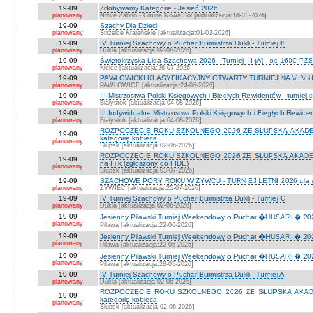
19-09
Zdobywamy Kategorie - Jesień 2026
planowany
Nowe Żabno - Gmina Nowa Sól [aktualizacja:18-01-2026]
19-09
Szachy Dla Dzieci
planowany
Strzelce Krajeńskie [aktualizacja:01-02-2026]
19-09
IV Turniej Szachowy o Puchar Burmistrza Dukli - Turniej B
planowany
Dukla [aktualizacja:02-06-2026]
19-09
Świętokrzyska Liga Szachowa 2026 - Turniej III (A) - od 1600 PZ
planowany
Kielce [aktualizacja:26-07-2026]
19-09
PAWŁOWICKI KLASYFIKACYJNY OTWARTY TURNIEJ NA V IV i I
planowany
PAWŁOWICE [aktualizacja:24-06-2026]
19-09
III Mistrzostwa Polski Księgowych i Biegłych Rewidentów - turniej d
planowany
Białystok [aktualizacja:04-08-2026]
19-09
III Indywidualne Mistrzostwa Polski Księgowych i Biegłych Rewid
planowany
Białystok [aktualizacja:04-08-2026]
ROZPOCZĘCIE ROKU SZKOLNEGO 2026 ZE SŁUPSKĄ AKADEMIĄ 
19-09
kategorię kobiecą
planowany
Słupsk [aktualizacja:02-06-2026]
ROZPOCZĘCIE ROKU SZKOLNEGO 2026 ZE SŁUPSKĄ AKADEMIĄ
19-09
na I i k (zgłoszony do FIDE)
planowany
Słupsk [aktualizacja:03-07-2026]
19-09
SZACHOWE PORY ROKU W ŻYWCU - TURNIEJ LETNI 2026 dla dzie
planowany
ŻYWIEC [aktualizacja:25-07-2026]
19-09
IV Turniej Szachowy o Puchar Burmistrza Dukli - Turniej C
planowany
Dukla [aktualizacja:02-06-2026]
19-09
Jesienny Pilawski Turniej Weekendowy o Puchar �HUSARII� 2026
planowany
Pilawa [aktualizacja:22-06-2026]
19-09
Jesienny Pilawski Turniej Weekendowy o Puchar �HUSARII� 2026
planowany
Pilawa [aktualizacja:22-06-2026]
19-09
Jesienny Pilawski Turniej Weekendowy o Puchar �HUSARII� 2026
planowany
Pilawa [aktualizacja:28-05-2026]
19-09
IV Turniej Szachowy o Puchar Burmistrza Dukli - Turniej A
planowany
Dukla [aktualizacja:02-06-2026]
ROZPOCZĘCIE ROKU SZKOLNEGO 2026 ZE SŁUPSKĄ AKADEMI
19-09
kategorię kobiecą
planowany
Słupsk [aktualizacja:02-06-2026]