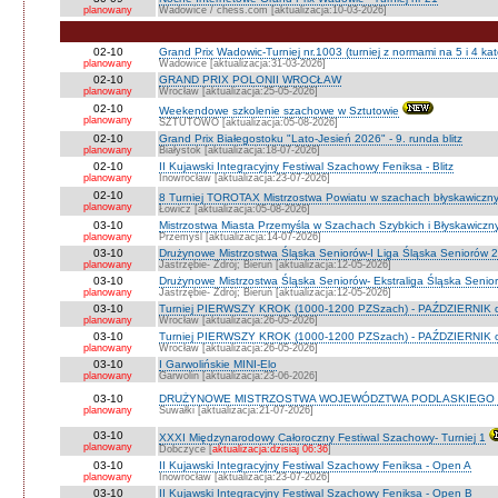
planowany
Wadowice / chess.com [aktualizacja:10-03-2026]
02-10
Grand Prix Wadowic-Turniej nr.1003 (turniej z normami na 5 i 4 kat
planowany
Wadowice [aktualizacja:31-03-2026]
02-10
GRAND PRIX POLONII WROCŁAW
planowany
Wrocław [aktualizacja:25-05-2026]
02-10
Weekendowe szkolenie szachowe w Sztutowie
planowany
SZTUTOWO [aktualizacja:05-08-2026]
02-10
Grand Prix Białegostoku "Lato-Jesień 2026" - 9. runda blitz
planowany
Białystok [aktualizacja:18-07-2026]
02-10
II Kujawski Integracyjny Festiwal Szachowy Feniksa - Blitz
planowany
Inowrocław [aktualizacja:23-07-2026]
02-10
8 Turniej TOROTAX Mistrzostwa Powiatu w szachach błyskawiczn
planowany
Łowicz [aktualizacja:05-08-2026]
03-10
Mistrzostwa Miasta Przemyśla w Szachach Szybkich i Błyskawiczn
planowany
Przemyśl [aktualizacja:14-07-2026]
03-10
Drużynowe Mistrzostwa Śląska Seniorów-I Liga Śląska Seniorów 
planowany
Jastrzębie- Zdrój; Bieruń [aktualizacja:12-05-2026]
03-10
Drużynowe Mistrzostwa Śląska Seniorów- Ekstraliga Śląska Seni
planowany
Jastrzębie- Zdrój; Bieruń [aktualizacja:12-05-2026]
03-10
Turniej PIERWSZY KROK (1000-1200 PZSzach) - PAŹDZIERNIK d
planowany
Wrocław [aktualizacja:26-05-2026]
03-10
Turniej PIERWSZY KROK (1000-1200 PZSzach) - PAŹDZIERNIK o
planowany
Wrocław [aktualizacja:26-05-2026]
03-10
I Garwolińskie MINI-Elo
planowany
Garwolin [aktualizacja:23-06-2026]
03-10
DRUŻYNOWE MISTRZOSTWA WOJEWÓDZTWA PODLASKIEGO 
planowany
Suwałki [aktualizacja:21-07-2026]
03-10
XXXI Międzynarodowy Całoroczny Festiwal Szachowy- Turniej 1
planowany
Dobczyce [
aktualizacja:dzisiaj 06:36
]
03-10
II Kujawski Integracyjny Festiwal Szachowy Feniksa - Open A
planowany
Inowrocław [aktualizacja:23-07-2026]
03-10
II Kujawski Integracyjny Festiwal Szachowy Feniksa - Open B