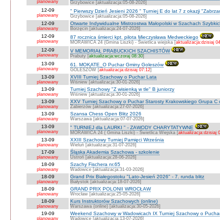
planowany
Grzybowice [aktualizacja:05-08-2026]
12-09
" Pierwszy Dzień Jesieni 2026 " Turniej E do lat 7 z okazji "Zabrz
planowany
Grzybowice [aktualizacja:05-08-2026]
12-09
Otwarte Indywidualne Mistrzostwa Małopolski w Szachach Szybki
planowany
Borzęcin [aktualizacja:24-07-2026]
12-09
87 rocznica śmierci kpt. pilota Mieczysława Medweckiego
planowany
MORAWICA 24 (Gmina Liszki) - Świetlica wiejska [
aktualizacja:dzisiaj 0
12-09
V MEMORIAŁ PRABUCKICH SZACHISTÓW
planowany
Prabuty [
aktualizacja:wczoraj 08:30
]
13-09
61. MOKATE_O Puchar Gminy Goleszów
planowany
GOLESZÓW [
aktualizacja:dzisiaj 07:12
]
13-09
XVIII Turniej Szachowy o Puchar Lata
planowany
Wiśniew [aktualizacja:30-01-2026]
13-09
Turniej Szachowy "Z wisienką w tle" B juniorzy
planowany
Wiśniew [aktualizacja:30-01-2026]
13-09
XXV Turniej Szachowy o Puchar Starosty Krakowskiego Grupa C d
planowany
Zabierzów [aktualizacja:27-07-2026]
13-09
Szansa Chess Open Blitz 2026
planowany
Warszawa [aktualizacja:07-07-2026]
13-09
" TURNIEJ dla LAURKI " - ZAWODY CHARYTATYWNE
planowany
MORAWICA 24 ( Gmina Liszki) - Świetlica Wiejska [
aktualizacja:dzisiaj 
13-09
XXIII Szachowy Turniej Pamięci Września
planowany
Wieluń [aktualizacja:31-07-2026]
17-09
Śląska Akademia Szachowa - szkolenie
planowany
Ustroń [aktualizacja:28-06-2026]
18-09
Szachy Fischera nr.65
planowany
Wadowice [aktualizacja:31-03-2026]
18-09
Grand Prix Białegostoku "Lato-Jesień 2026" - 7. runda blitz
planowany
Białystok [aktualizacja:18-07-2026]
18-09
GRAND PRIX POLONII WROCŁAW
planowany
Wrocław [aktualizacja:25-05-2026]
18-09
Kurs Instruktorów Szachowych (online)
planowany
Warszawa (online) [aktualizacja:30-05-2026]
19-09
Weekend Szachowy w Wadowicach IX Turniej Szachowy o Puchar S
planowany
Wadowice [aktualizacja:13-07-2026]