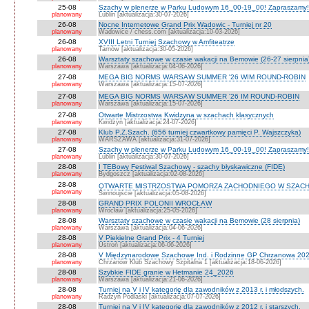
25-08
Szachy w plenerze w Parku Ludowym 16_00-19_00! Zapraszamy!
planowany
Lublin [aktualizacja:30-07-2026]
26-08
Nocne Internetowe Grand Prix Wadowic - Turniej nr 20
planowany
Wadowice / chess.com [aktualizacja:10-03-2026]
26-08
XVIII Letni Turniej Szachowy w Amfiteatrze
planowany
Tarnów [aktualizacja:30-05-2026]
26-08
Warsztaty szachowe w czasie wakacji na Bemowie (26-27 sierpnia
planowany
Warszawa [aktualizacja:04-06-2026]
27-08
MEGA BIG NORMS WARSAW SUMMER '26 WIM ROUND-ROBIN
planowany
Warszawa [aktualizacja:15-07-2026]
27-08
MEGA BIG NORMS WARSAW SUMMER '26 IM ROUND-ROBIN
planowany
Warszawa [aktualizacja:15-07-2026]
27-08
Otwarte Mistrzostwa Kwidzyna w szachach klasycznych
planowany
Kwidzyn [aktualizacja:24-07-2026]
27-08
Klub P.Z.Szach. (656 turniej czwartkowy pamięci P. Wajszczyka)
planowany
WARSZAWA [aktualizacja:31-07-2026]
27-08
Szachy w plenerze w Parku Ludowym 16_00-19_00! Zapraszamy!
planowany
Lublin [aktualizacja:30-07-2026]
28-08
I TEBowy Festiwal Szachowy - szachy błyskawiczne (FIDE)
planowany
Bydgoszcz [aktualizacja:02-08-2026]
28-08
OTWARTE MISTRZOSTWA POMORZA ZACHODNIEGO W SZACH
planowany
Świnoujście [aktualizacja:05-08-2026]
28-08
GRAND PRIX POLONII WROCŁAW
planowany
Wrocław [aktualizacja:25-05-2026]
28-08
Warsztaty szachowe w czasie wakacji na Bemowie (28 sierpnia)
planowany
Warszawa [aktualizacja:04-06-2026]
28-08
V Piekielne Grand Prix - 4 Turniej
planowany
Ustroń [aktualizacja:06-06-2026]
28-08
V Międzynarodowe Szachowe Ind. i Rodzinne GP Chrzanowa 202
planowany
Chrzanów Klub Szachowy Szpitalna 1 [aktualizacja:18-06-2026]
28-08
Szybkie FIDE granie w Hetmanie 24_2026
planowany
Warszawa [aktualizacja:21-06-2026]
28-08
Turniej na V i IV kategorię dla zawodników z 2013 r. i młodszych.
planowany
Radzyń Podlaski [aktualizacja:07-07-2026]
28-08
Turniej na V i IV kategorię dla zawodników z 2012 r. i starszych.