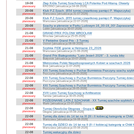
19-08
Złap Króla Turniej Szachowy LCA Polanka Pod Altaną- Otwarty
planowany
KROSNO [aktualizacja:04-08-2026]
20-08
Klub P.Z.Szach. (654 turniej czwartkowy pamięci P. Wajszczyka)
planowany
Warszawa [aktualizacja:31-07-2026]
20-08
Klub P.Z.Szach. (655 turniej czwartkowy pamięci P. Wajszczyka)
planowany
Warszawa [aktualizacja:22-07-2026]
20-08
Szachy w plenerze w Parku Ludowym 16_00-19_00! Zapraszamy!
planowany
Lublin [aktualizacja:30-07-2026]
21-08
GRAND PRIX POLONII WROCŁAW
planowany
Wrocław [aktualizacja:25-05-2026]
21-08
V Piekielne Grand Prix - 3 Turniej
planowany
Ustroń [aktualizacja:06-06-2026]
21-08
Szybkie FIDE granie w Hetmanie 23_2026
planowany
Warszawa [aktualizacja:21-06-2026]
21-08
Grand Prix Białegostoku "Lato-Jesień 2026" - 3. runda blitz
planowany
Białystok [aktualizacja:10-07-2026]
21-08
Mistrzostwa Polski Niepełnosprawnych Kobiet w szachach 2026
planowany
Brok [aktualizacja:11-07-2026]
22-08
XXI Turniej Szachowy o Puchar Burmistrza Pszczyny szachy szyb
planowany
Pszczyna [aktualizacja:26-05-2026]
22-08
XXI Turniej Szachowy o Puchar Burmistrza Pszczyny Turniej dzieci
planowany
Pszczyna [aktualizacja:26-05-2026]
22-08
XXI Turniej Szachowy o Puchar Burmistrza Pszczyny Turniej dzieci
planowany
Pszczyna [aktualizacja:26-05-2026]
22-08
XVII Letni Turniej Szachowy w Amfiteatrze
planowany
Tarnów [aktualizacja:30-05-2026]
22-08
POŻEGNANIE LATA Z SZACHAMI - XX Turniej szachów szybkich 
planowany
Marki [aktualizacja:15-07-2026]
22-08
Turniej Obrońców Głogowa - Grupa A
planowany
Głogów [aktualizacja:05-08-2026]
22-08
Turniej dla dzieci do 14 lat na III (III i II kobiecą) kategorię w Chi
planowany
Warszawa [aktualizacja:04-08-2026]
22-08
Turniej dla DZIECI do 14 lat na II (II i I kobiecą) kategorię w Chil
planowany
Warszawa [aktualizacja:05-08-2026]
22-08
Turniej wakacyjny dla dzieci