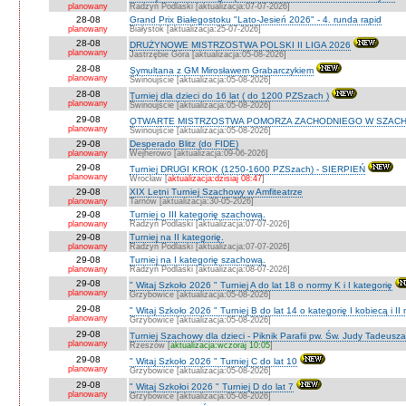
planowany
Radzyń Podlaski [aktualizacja:07-07-2026]
28-08
Grand Prix Białegostoku "Lato-Jesień 2026" - 4. runda rapid
planowany
Białystok [aktualizacja:25-07-2026]
28-08
DRUŻYNOWE MISTRZOSTWA POLSKI II LIGA 2026
planowany
Jastrzębie Góra [aktualizacja:05-08-2026]
28-08
Symultana z GM Mirosławem Grabarczykiem
planowany
Świnoujście [aktualizacja:05-08-2026]
28-08
Turniej dla dzieci do 16 lat ( do 1200 PZSzach )
planowany
Świnoujście [aktualizacja:05-08-2026]
29-08
OTWARTE MISTRZOSTWA POMORZA ZACHODNIEGO W SZACH
planowany
Świnoujście [aktualizacja:05-08-2026]
29-08
Desperado Blitz (do FIDE)
planowany
Wejherowo [aktualizacja:09-06-2026]
29-08
Turniej DRUGI KROK (1250-1600 PZSzach) - SIERPIEŃ
planowany
Wrocław [
aktualizacja:dzisiaj 08:47
]
29-08
XIX Letni Turniej Szachowy w Amfiteatrze
planowany
Tarnów [aktualizacja:30-05-2026]
29-08
Turniej o III kategorię szachową.
planowany
Radzyń Podlaski [aktualizacja:07-07-2026]
29-08
Turniej na II kategorię.
planowany
Radzyń Podlaski [aktualizacja:07-07-2026]
29-08
Turniej na I kategorię szachową.
planowany
Radzyń Podlaski [aktualizacja:08-07-2026]
29-08
" Witaj Szkoło 2026 " Turniej A do lat 18 o normy K i I kategorię
planowany
Grzybowice [aktualizacja:05-08-2026]
29-08
" Witaj Szkoło 2026 " Turniej B do lat 14 o kategorię I kobiecą i I
planowany
Grzybowice [aktualizacja:05-08-2026]
29-08
Turniej Szachowy dla dzieci - Piknik Parafii pw. Św. Judy Tadeus
planowany
Rzeszów [
aktualizacja:wczoraj 10:05
]
29-08
" Witaj Szkoło 2026 " Turniej C do lat 10
planowany
Grzybowice [aktualizacja:05-08-2026]
29-08
" Witaj Szkołoi 2026 " Turniej D do lat 7
planowany
Grzybowice [aktualizacja:05-08-2026]