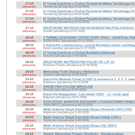
17-10
IX Turniej Szachowy o Puchar Prezydenta Miasta Tarnobrzega Gr
planowany
Tarnobrzeg [aktualizacja:20-03-2026]
17-10
IX Turniej Szachowy o Puchar Prezydenta Miasta Tarnobrzega Gr
planowany
Tarnobrzeg [aktualizacja:20-03-2026]
17-10
IX Turniej Szachowy o Puchar Prezydenta Miasta Tarnobrzega Gr 
planowany
Tarnobrzeg [aktualizacja:20-03-2026]
17-10
DRUŻYNOWE MISTRZOSTWA WOJEWÓDZTWA PODLASKIEGO 
planowany
Suwałki [aktualizacja:21-07-2026]
18-10
V TURNIEJ SZACHOWY CZTERY PORY ROKU - JESIEŃ (do FID
planowany
SOSNOWIEC [aktualizacja:21-01-2026]
18-10
V Grand-Prix Lubelszczyzny o puchar Burmistrza Opola Lubelskie
planowany
Opole Lubelskie [aktualizacja:21-07-2026]
18-10
VI Turniej Szachowy o Puchar Burmistrza Dziwnowa
planowany
Dziwnów [aktualizacja:17-03-2026]
18-10
DRUŻYNOWE MISTRZOSTWA POLSKI DO LAT 10
planowany
Szklarska Porębs [aktualizacja:07-06-2026]
19-10
Mistrzostwa Polski Drukarzy i Wydawców
planowany
Serpelice [aktualizacja:16-06-2026]
23-10
Grand Prix Wadowic-Turniej nr.1005 (z normami na 2. 3. 4. 5. kate
planowany
Wadowice [aktualizacja:31-03-2026]
23-10
GRAND PRIX POLONII WROCŁAW
planowany
Wrocław [aktualizacja:25-05-2026]
23-10
Grand Prix Białegostoku "Lato-Jesień 2026" - 12. runda rapid
planowany
Białystok [aktualizacja:25-07-2026]
24-10
XXVII NOCNY MARATON SZACHOWY o PUCHAR GMINY PAWŁOW
planowany
PAWŁOWICE [aktualizacja:09-12-2025]
24-10
Wielki Jesienny Klasyk Kaszubski (Grupa Skowronki 1000-1250)
planowany
Wejherowo [aktualizacja:11-06-2026]
24-10
Wielki Jesienny Klasyk Kaszubski (Grupa Sokoły 1400+)
planowany
Wejherowo [aktualizacja:11-06-2026]
24-10
Wielki Jesienny Klasyk Kaszubski (Grupa Orły 1800+)
planowany
Wejherowo [aktualizacja:11-06-2026]
24-10
Otwarte Mistrzostwa Powiatu Strzelecko - Drezdeneckiego