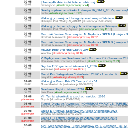
06-08
I Turniej dla dzieci w bibliotece publicznej
06-08
Świnoujście [
aktualizacja:wczoraj 17:44
]
06-08
Szachy w plenerze w Parku Ludowym 16_00-19_00! Zapraszamy!
06-08
Lublin [
aktualizacja:wczoraj 18:02
]
06-08
Wakacyjny turniej na II kategorię szachową w Ostrołęce
07-08
Ostrołęka Park Wodny AQARIUM [aktualizacja:05-08-2026]
06-08
Wakacyjny dla początkujących na 4 kategorię w Ostrołęce
06-08
Ostrołęka Park Wodny Aqarium [
aktualizacja:wczoraj 11:13
]
07-08
Grodziski Festiwal Szachowy im. M. Najdorfa - OPEN A (I miejsce 
07-08
Grodzisk Mazowiecki [
aktualizacja:dzisiaj 09:52
]
07-08
Grodziski Festiwal Szachowy im. M. Najdorfa - OPEN B (I miejsce 
07-08
Grodzisk Mazowiecki [
aktualizacja:dzisiaj 09:50
]
07-08
GRAND PRIX POLONII WROCŁAW
07-08
Wrocław [
aktualizacja:dzisiaj 08:46
]
07-08
V Międzynarodowe Szachowe Ind. i Rodzinne GP Chrzanowa 202
07-08
Chrzanów Klub Szachowy Szpitalna 1 [
aktualizacja:wczoraj 21:21
]
07-08
Szybkie FIDE granie w Hetmanie 21_2026
07-08
Warszawa [
aktualizacja:dzisiaj 02:41
]
07-08
Grand Prix Białegostoku "Lato-Jesień 2026" - 1. runda blitz
07-08
Białystok [
aktualizacja:dzisiaj 08:21
]
07-08
Wakacyjne Grand Prix KS Czarny Koń - 04
07-08
Nowe Miasto Lub. [aktualizacja:03-08-2026]
07-08
Szachowe Piątki z Liskiem 17/26
07-08
Lisia Góra [
aktualizacja:wczoraj 16:27
]
08-08
VIII Turniej witomiński w szachach szybkich 2026
planowany
Gdynia [aktualizacja:27-02-2026]
08-08
Turniej "Droga do Arcymistrza" KOMUNIKAT WKRÓTCE. TURNIEJ O V
planowany
Bolków koło Świdnicy Wałbrzycha Jeleniej Góry [aktualizacja:14-05-2026
08-08
Grupa E | Festiwal Szachowy im. Adolfa Anderssena 2026
planowany
Wrocław [aktualizacja:25-05-2026]
08-08
Grupa F | Festiwal Szachowy im. Adolfa Anderssena 2026
planowany
Wrocław [aktualizacja:25-05-2026]
08-08
XVIII Międzynarodowy Turniej Szachowy im. J. Zukertorta - BLITZ