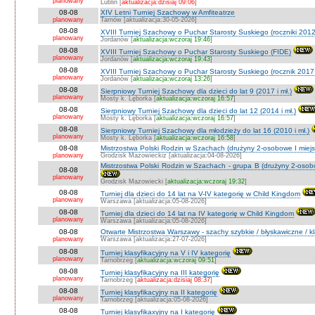
planowany
Lublin [
aktualizacja:dzisiaj 09:06
]
08-08
XIV Letni Turniej Szachowy w Amfiteatrze
planowany
Tarnów [aktualizacja:30-05-2026]
08-08
XVIII Turniej Szachowy o Puchar Starosty Suskiego (roczniki 201
planowany
Jordanów [
aktualizacja:wczoraj 19:46
]
08-08
XVIII Turniej Szachowy o Puchar Starosty Suskiego (FIDE)
planowany
Jordanów [
aktualizacja:wczoraj 19:43
]
08-08
XVIII Turniej Szachowy o Puchar Starosty Suskiego (rocznik 2017 
planowany
Jordanów [
aktualizacja:wczoraj 13:26
]
08-08
Sierpniowy Turniej Szachowy dla dzieci do lat 9 (2017 i mł.)
planowany
Mosty k. Lęborka [
aktualizacja:wczoraj 16:57
]
08-08
Sierpniowy Turniej Szachowy dla dzieci do lat 12 (2014 i mł.)
planowany
Mosty k. Lęborka [
aktualizacja:wczoraj 16:57
]
08-08
Sierpniowy Turniej Szachowy dla młodzieży do lat 16 (2010 i mł.)
planowany
Mosty k. Lęborka [
aktualizacja:wczoraj 16:58
]
08-08
Mistrzostwa Polski Rodzin w Szachach (drużyny 2-osobowe I miejs
planowany
Grodzisk Mazowieckiz [aktualizacja:04-08-2026]
Mistrzostwa Polski Rodzin w Szachach - grupa B (drużyny 2-osobo
08-08
planowany
Grodzisk Mazowiecki [
aktualizacja:wczoraj 19:32
]
08-08
Turniej dla dzieci do 14 lat na V-IV kategorię w Child Kingdom
planowany
Warszawa [aktualizacja:05-08-2026]
08-08
Turniej dla dzieci do 14 lat na IV kategorię w Child Kingdom
planowany
Warszawa [aktualizacja:05-08-2026]
08-08
Otwarte Mistrzostwa Warszawy - szachy szybkie / błyskawiczne / k
planowany
Warszawa [aktualizacja:27-07-2026]
08-08
Turniej klasyfikacyjny na V i IV kategorię
planowany
Tarnobrzeg [
aktualizacja:wczoraj 09:51
]
08-08
Turniej klasyfikacyjny na III kategorię
planowany
Tarnobrzeg [
aktualizacja:dzisiaj 08:37
]
08-08
Turniej klasyfikacyjny na II kategorię
planowany
Tarnobrzeg [aktualizacja:05-08-2026]
08-08
Turniej klasyfikaxyjny na I kategorię