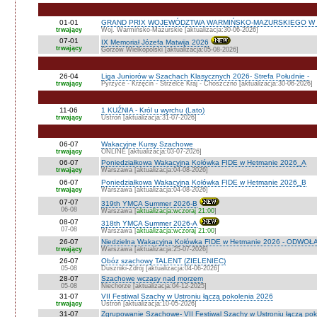
01-01
GRAND PRIX WOJEWÓDZTWA WARMIŃSKO-MAZURSKIEGO W 
trwający
Woj. Warmińsko-Mazurskie [aktualizacja:30-06-2026]
07-01
IX Memoriał Józefa Matwija 2026
trwający
Gorzów Wielkopolski [aktualizacja:05-08-2026]
26-04
Liga Juniorów w Szachach Klasycznych 2026- Strefa Południe -
trwający
Pyrzyce - Krzęcin - Strzelce Kraj - Choszczno [aktualizacja:30-06-2026]
11-06
1 KUŹNIA - Król u wyrchu (Lato)
trwający
Ustroń [aktualizacja:31-07-2026]
06-07
Wakacyjne Kursy Szachowe
trwający
ONLINE [aktualizacja:03-07-2026]
06-07
Poniedziałkowa Wakacyjna Kołówka FIDE w Hetmanie 2026_A
trwający
Warszawa [aktualizacja:04-08-2026]
06-07
Poniedziałkowa Wakacyjna Kołówka FIDE w Hetmanie 2026_B
trwający
Warszawa [aktualizacja:04-08-2026]
07-07
319th YMCA Summer 2026-B
06-08
Warszawa [
aktualizacja:wczoraj 21:00
]
08-07
318th YMCA Summer 2026-A
07-08
Warszawa [
aktualizacja:wczoraj 21:00
]
26-07
Niedzielna Wakacyjna Kołówka FIDE w Hetmanie 2026 - ODWOŁ
trwający
Warszawa [aktualizacja:25-07-2026]
26-07
Obóz szachowy TALENT (ZIELENIEC)
05-08
Duszniki-Zdrój [aktualizacja:04-06-2026]
28-07
Szachowe wczasy nad morzem
05-08
Niechorze [aktualizacja:04-12-2025]
31-07
VII Festiwal Szachy w Ustroniu łączą pokolenia 2026
trwający
Ustroń [aktualizacja:10-05-2026]
31-07
Zgrupowanie Szachowe- VII Festiwal Szachy w Ustroniu łączą po