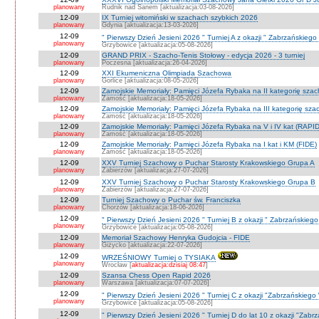
planowany
Rudnik nad Sanem [aktualizacja:03-08-2026]
12-09
IX Turniej witomiński w szachach szybkich 2026
planowany
Gdynia [aktualizacja:13-03-2026]
12-09
" Pierwszy Dzień Jesieni 2026 " Turniej A z okazji " Zabrzańskiego
planowany
Grzybowice [aktualizacja:05-08-2026]
12-09
GRAND PRIX - Szacho-Tenis Stołowy - edycja 2026 - 3 turniej
planowany
Poczesna [aktualizacja:26-04-2026]
12-09
XXI Ekumeniczna Olimpiada Szachowa
planowany
Gorlice [aktualizacja:08-05-2026]
12-09
Zamojskie Memoriały: Pamięci Józefa Rybaka na II kategorię sza
planowany
Zamość [aktualizacja:18-05-2026]
12-09
Zamojskie Memoriały: Pamięci Józefa Rybaka na III kategorię sz
planowany
Zamość [aktualizacja:18-05-2026]
12-09
Zamojskie Memoriały: Pamięci Józefa Rybaka na V i IV kat (RAPI
planowany
Zamość [aktualizacja:18-05-2026]
12-09
Zamojskie Memoriały: Pamięci Józefa Rybaka na I kat i KM (FIDE)
planowany
Zamość [aktualizacja:18-05-2026]
12-09
XXV Turniej Szachowy o Puchar Starosty Krakowskiego Grupa A
planowany
Zabierzów [aktualizacja:27-07-2026]
12-09
XXV Turniej Szachowy o Puchar Starosty Krakowskiego Grupa B
planowany
Zabierzów [aktualizacja:27-07-2026]
12-09
Turniej Szachowy o Puchar św. Franciszka
planowany
Chorzów [aktualizacja:18-06-2026]
12-09
" Pierwszy Dzień Jesieni 2026 " Turniej B z okazji " Zabrzańskieg
planowany
Grzybowice [aktualizacja:05-08-2026]
12-09
Memoriał Szachowy Henryka Gudojcia - FIDE
planowany
Giżycko [aktualizacja:22-07-2026]
12-09
WRZEŚNIOWY Turniej o TYSIAKA
planowany
Wrocław [
aktualizacja:dzisiaj 08:47
]
12-09
Szansa Chess Open Rapid 2026
planowany
Warszawa [aktualizacja:07-07-2026]
12-09
" Pierwszy Dzień Jesieni 2026 " Turniej C z okazji "Zabrzańskiego
planowany
Grzybowice [aktualizacja:05-08-2026]
12-09
" Pierwszy Dzień Jesieni 2026 " Turniej D do lat 10 z okazji "Zab