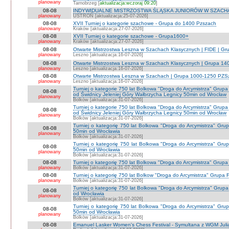
planowany
Tarnobrzeg [
aktualizacja:wczoraj 09:20
]
08-08
INDYWIDUALNE MISTRZOSTWA ŚLĄSKA JUNIORÓW W SZACHAC
planowany
USTROŃ [aktualizacja:25-07-2026]
08-08
XVII Turniej o kategorie szachowe - Grupa do 1400 Pzszach
planowany
Kraków [aktualizacja:27-07-2026]
08-08
XVII Turniej o kategorie szachowe - Grupa1600+
planowany
Kraków [aktualizacja:27-07-2026]
08-08
Otwarte Mistrzostwa Leszna w Szachach Klasycznych | FIDE | G
planowany
Leszno [aktualizacja:16-07-2026]
08-08
Otwarte Mistrzostwa Leszna w Szachach Klasycznych | Grupa 1
planowany
Leszno [aktualizacja:16-07-2026]
08-08
Otwarte Mistrzostwa Leszna w Szachach | Grupa 1000-1250 PZS
planowany
Leszno [aktualizacja:16-07-2026]
Turniej o kategorie 750 lat Bolkowa "Droga do Arcymistrza" G
08-08
od Świdnicy Jeleniej Góry Wałbrzycha Legnicy 50min od Wrocław
planowany
Bolków [aktualizacja:31-07-2026]
Turniej o kategorie 750 lat Bolkowa "Droga do Arcymistrza" G
08-08
od Świdnicy Jeleniej Góry Wałbrzycha Legnicy 50min od Wrocław
planowany
Bolków [aktualizacja:31-07-2026]
Turniej o kategorię 750 lat Bolkowa "Droga do Arcymistrza" Gr
08-08
50min od Wrocławia
planowany
Bolków [aktualizacja:31-07-2026]
Turniej o kategorię 750 lat Bolkowa "Droga do Arcymistrza" Gr
08-08
50min od Wrocławia
planowany
Bolków [aktualizacja:31-07-2026]
08-08
Turniej o kategorię 750 lat Bolkowa "Droga do Arcymistrza" Grup
planowany
Bolków [aktualizacja:31-07-2026]
08-08
Turniej o kategorię 750 lat Bolkow "Droga do Arcymistrza" Grupa F
planowany
Bolków [aktualizacja:31-07-2026]
Turniej o kategorię 750 lat Bolkowa "Droga do Arcymistrza" Gru
08-08
od Wrocławia
planowany
Bolków [aktualizacja:31-07-2026]
Turniej o kategorię 750 lat Bolkowa "Droga do Arcymistrza" Gr
08-08
50min od Wrocławia
planowany
Bolków [aktualizacja:31-07-2026]
08-08
Emanuel Lasker Women's Chess Festival - Symultana z WGM Julią