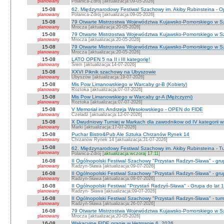
planowany
Polanica-Zdrój [aktualizacja:09-05-2026]
15-08
62. Międzynarodowy Festiwal Szachowy im. Akiby Rubinsteina - 
planowany
Polanica-Zdrój [aktualizacja:09-05-2026]
15-08
79 Otwarte Mistrzostwa Województwa Kujawsko-Pomorskiego w S
planowany
Mrocza [aktualizacja:20-05-2026]
15-08
79 Otwarte Mistrzostwa Województwa Kujawsko-Pomorskiego w 
planowany
Mrocza [aktualizacja:20-05-2026]
15-08
79 Otwarte Mistrzostwa Województwa Kujawsko-Pomorskiego w Sz
planowany
Mrocza [aktualizacja:20-05-2026]
15-08
LATO OPEN 5 na II i III kategorię!
planowany
Śrem [aktualizacja:14-07-2026]
15-08
XXVI Piknik szachowy na Ubyszowie
planowany
Ubyszów [aktualizacja:19-07-2026]
15-08
Mis Pow Limanowskiego w Warcaby gr-B (Kobiety)
planowany
Roztoka [aktualizacja:07-07-2026]
15-08
Mis Pow Limanowskiego w Warcaby gr-A (Mężczyzni)
planowany
Roztoka [aktualizacja:07-07-2026]
15-08
V Memoriał im. Andrzeja Wesołowskiego - OPEN do FIDE
planowany
Czeladź [aktualizacja:12-07-2026]
15-08
X Dwudniowy Turniej w Markach dla zawodnikow od IV kategorii 
planowany
Marki [aktualizacja:17-07-2026]
15-08
Puchar Bistro&Pub Ale Sztuka Chrzanów Rynek 14
planowany
Chrzanów Rynek 14 [aktualizacja:31-07-2026]
15-08
62. Międzynarodowy Festiwal Szachowy im. Akiby Rubinsteina - Tu
planowany
Polanica-Zdrój [
aktualizacja:wczoraj 17:11
]
16-08
II Ogólnopolski Festiwal Szachowy "Przystan Radzyn-Sława" - gr
planowany
Radzyn-Sława [aktualizacja:09-07-2026]
16-08
II Ogólnopolski Festiwal Szachowy "Przystań Radzyn-Sława" - gru
planowany
Radzyn-Sława [aktualizacja:09-07-2026]
16-08
II Ogólnopolski Festiwal "Przystań Radzyń-Sława" - Grupa do lat 
planowany
Radzyn- Sława [aktualizacja:09-07-2026]
16-08
II Ogólnopolski Festiwal Szachowy "Przystań Radzyn-Sława" - turni
planowany
Radzyń-Sława [aktualizacja:26-07-2026]
16-08
79 Otwarte Mistrzostwa Województwa Kujawsko-Pomorskiego w Sz
planowany
Mrocza [aktualizacja:20-05-2026]
16-08
Wakacyjne FIDE granie w Hetmanie 6_2026