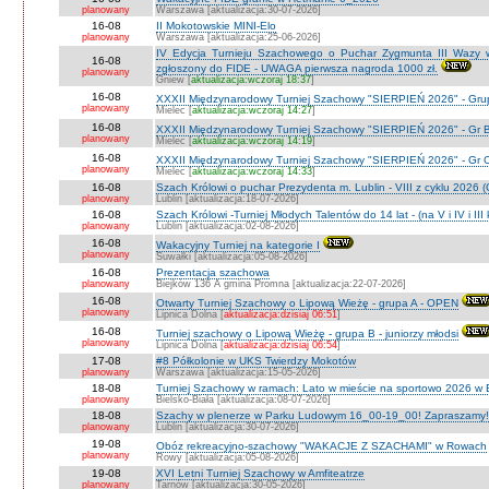
planowany
Warszawa [aktualizacja:30-07-2026]
16-08
II Mokotowskie MINI-Elo
planowany
Warszawa [aktualizacja:25-06-2026]
IV Edycja Turnieju Szachowego o Puchar Zygmunta III Wazy w
16-08
zgłoszony do FIDE - UWAGA pierwsza nagroda 1000 zł.
planowany
Gniew [
aktualizacja:wczoraj 18:37
]
16-08
XXXII Międzynarodowy Turniej Szachowy "SIERPIEŃ 2026" - Grup
planowany
Mielec [
aktualizacja:wczoraj 14:27
]
16-08
XXXII Międzynarodowy Turniej Szachowy "SIERPIEŃ 2026" - Gr B
planowany
Mielec [
aktualizacja:wczoraj 14:19
]
16-08
XXXII Międzynarodowy Turniej Szachowy "SIERPIEŃ 2026" - Gr C J
planowany
Mielec [
aktualizacja:wczoraj 14:33
]
16-08
Szach Królowi o puchar Prezydenta m. Lublin - VIII z cyklu 2026
planowany
Lublin [aktualizacja:18-07-2026]
16-08
Szach Królowi -Turniej Młodych Talentów do 14 lat - (na V i IV i III
planowany
Lublin [aktualizacja:02-08-2026]
16-08
Wakacyjny Turniej na kategorie I
planowany
Suwałki [aktualizacja:05-08-2026]
16-08
Prezentacja szachowa
planowany
Biejków 136 A gmina Promna [aktualizacja:22-07-2026]
16-08
Otwarty Turniej Szachowy o Lipową Wieżę - grupa A - OPEN
planowany
Lipnica Dolna [
aktualizacja:dzisiaj 06:51
]
16-08
Turniej szachowy o Lipową Wieżę - grupa B - juniorzy młodsi
planowany
Lipnica Dolna [
aktualizacja:dzisiaj 06:54
]
17-08
#8 Półkolonie w UKS Twierdzy Mokotów
planowany
Warszawa [aktualizacja:15-05-2026]
18-08
Turniej Szachowy w ramach: Lato w mieście na sportowo 2026 w Bie
planowany
Bielsko-Biała [aktualizacja:08-07-2026]
18-08
Szachy w plenerze w Parku Ludowym 16_00-19_00! Zapraszamy!
planowany
Lublin [aktualizacja:30-07-2026]
19-08
Obóz rekreacyjno-szachowy "WAKACJE Z SZACHAMI" w Rowach
planowany
Rowy [aktualizacja:05-08-2026]
19-08
XVI Letni Turniej Szachowy w Amfiteatrze
planowany
Tarnów [aktualizacja:30-05-2026]