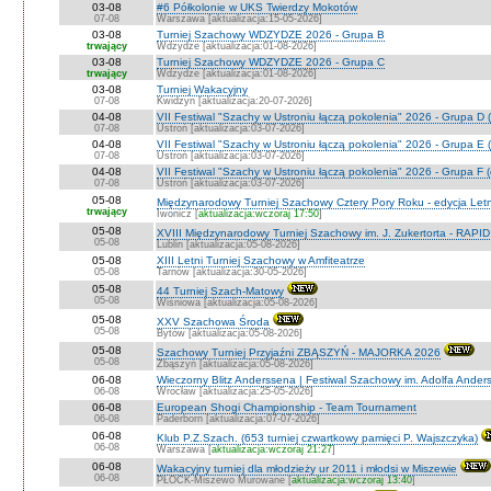
03-08
#6 Półkolonie w UKS Twierdzy Mokotów
07-08
Warszawa [aktualizacja:15-05-2026]
03-08
Turniej Szachowy WDZYDZE 2026 - Grupa B
trwający
Wdzydze [aktualizacja:01-08-2026]
03-08
Turniej Szachowy WDZYDZE 2026 - Grupa C
trwający
Wdzydze [aktualizacja:01-08-2026]
03-08
Turniej Wakacyjny
07-08
Kwidzyn [aktualizacja:20-07-2026]
04-08
VII Festiwal "Szachy w Ustroniu łączą pokolenia" 2026 - Grupa D (
07-08
Ustroń [aktualizacja:03-07-2026]
04-08
VII Festiwal "Szachy w Ustroniu łączą pokolenia" 2026 - Grupa E (
07-08
Ustroń [aktualizacja:03-07-2026]
04-08
VII Festiwal "Szachy w Ustroniu łączą pokolenia" 2026 - Grupa F (
07-08
Ustroń [aktualizacja:03-07-2026]
05-08
Międzynarodowy Turniej Szachowy Cztery Pory Roku - edycja Let
trwający
Iwonicz [
aktualizacja:wczoraj 17:50
]
05-08
XVIII Międzynarodowy Turniej Szachowy im. J. Zukertorta - RAPI
05-08
Lublin [aktualizacja:05-08-2026]
05-08
XIII Letni Turniej Szachowy w Amfiteatrze
05-08
Tarnów [aktualizacja:30-05-2026]
05-08
44 Turniej Szach-Matowy
05-08
Wiśniowa [aktualizacja:05-08-2026]
05-08
XXV Szachowa Środa
05-08
Bytów [aktualizacja:05-08-2026]
05-08
Szachowy Turniej Przyjaźni ZBĄSZYŃ - MAJORKA 2026
05-08
Zbąszyń [aktualizacja:05-08-2026]
06-08
Wieczorny Blitz Anderssena | Festiwal Szachowy im. Adolfa Ande
06-08
Wrocław [aktualizacja:25-05-2026]
06-08
European Shogi Championship - Team Tournament
06-08
Paderborn [aktualizacja:07-07-2026]
06-08
Klub P.Z.Szach. (653 turniej czwartkowy pamięci P. Wajszczyka)
06-08
Warszawa [
aktualizacja:wczoraj 21:27
]
06-08
Wakacyjny turniej dla młodzieży ur 2011 i młodsi w Miszewie
06-08
PŁOCK-Miszewo Murowane [
aktualizacja:wczoraj 13:40
]