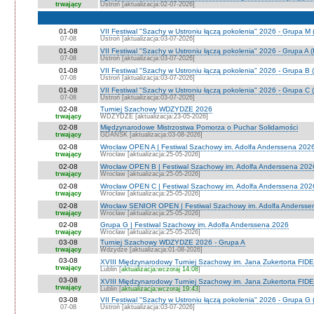
trwający
Ustroń [aktualizacja:02-07-2026]
01-08
VII Festiwal "Szachy w Ustroniu łączą pokolenia" 2026 - Grupa M
07-08
Ustroń [aktualizacja:03-07-2026]
01-08
VII Festiwal "Szachy w Ustroniu łączą pokolenia" 2026 - Grupa A
07-08
Ustroń [aktualizacja:03-07-2026]
01-08
VII Festiwal "Szachy w Ustroniu łączą pokolenia" 2026 - Grupa B 
07-08
Ustroń [aktualizacja:03-07-2026]
01-08
VII Festiwal "Szachy w Ustroniu łączą pokolenia" 2026 - Grupa C 
07-08
Ustroń [aktualizacja:03-07-2026]
02-08
Turniej Szachowy WDZYDZE 2026
trwający
WDZYDZE [aktualizacja:23-05-2026]
02-08
Międzynarodowe Mistrzostwa Pomorza o Puchar Solidarności
trwający
GDAŃSK [aktualizacja:03-08-2026]
02-08
Wrocław OPEN A | Festiwal Szachowy im. Adolfa Anderssena 202
trwający
Wrocław [aktualizacja:25-05-2026]
02-08
Wrocław OPEN B | Festiwal Szachowy im. Adolfa Anderssena 202
trwający
Wrocław [aktualizacja:25-05-2026]
02-08
Wrocław OPEN C | Festiwal Szachowy im. Adolfa Anderssena 202
trwający
Wrocław [aktualizacja:25-05-2026]
02-08
Wrocław SENIOR OPEN | Festiwal Szachowy im. Adolfa Andersse
trwający
Wrocław [aktualizacja:25-05-2026]
02-08
Grupa G | Festiwal Szachowy im. Adolfa Anderssena 2026
trwający
Wrocław [aktualizacja:25-05-2026]
03-08
Turniej Szachowy WDZYDZE 2026 - Grupa A
trwający
Wdzydze [aktualizacja:01-08-2026]
03-08
XVIII Międzynarodowy Turniej Szachowy im. Jana Zukertorta FIDE
trwający
Lublin [
aktualizacja:wczoraj 14:08
]
03-08
XVIII Międzynarodowy Turniej Szachowy im. Jana Zukertorta FID
trwający
Lublin [
aktualizacja:wczoraj 19:43
]
03-08
VII Festiwal "Szachy w Ustroniu łączą pokolenia" 2026 - Grupa G 
07-08
Ustroń [aktualizacja:03-07-2026]