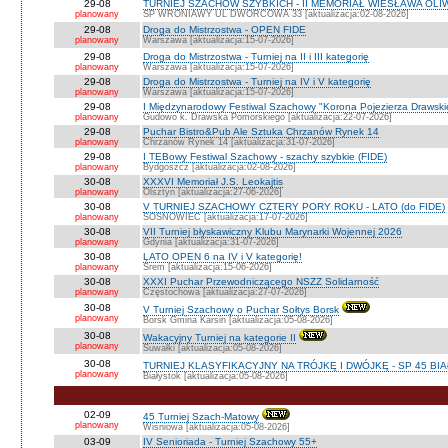
29-08
TURNIEJ SZACHÓW SZYBKICH - II MEMORIAŁ WIESŁAWA OLI
planowany
SP WRONIAWY UL DWORCOWA 33 [aktualizacja:02-08-2026]
29-08
Droga do Mistrzostwa - OPEN FIDE
planowany
Warszawa [aktualizacja:15-07-2026]
29-08
Droga do Mistrzostwa - Turniej na II i III kategorię
planowany
Warszawa [aktualizacja:15-07-2026]
29-08
Droga do Mistrzostwa - Turniej na IV i V kategorię
planowany
Warszawa [aktualizacja:15-07-2026]
29-08
I Międzynarodowy Festiwal Szachowy "Korona Pojezierza Drawski
planowany
Gudowo k. Drawska Pomorskiego [aktualizacja:22-07-2026]
29-08
Puchar Bistro&Pub Ale Sztuka Chrzanów Rynek 14
planowany
Chrzanów Rynek 14 [aktualizacja:31-07-2026]
29-08
I TEBowy Festiwal Szachowy - szachy szybkie (FIDE)
planowany
Bydgoszcz [aktualizacja:02-08-2026]
30-08
XXXVI Memoriał J.S. Leokajtis
planowany
Olsztyn [aktualizacja:27-06-2026]
30-08
V TURNIEJ SZACHOWY CZTERY PORY ROKU - LATO (do FIDE)
planowany
SOSNOWIEC [aktualizacja:17-07-2026]
30-08
VII Turniej błyskawiczny Klubu Marynarki Wojennej 2026
planowany
Gdynia [aktualizacja:31-07-2026]
30-08
LATO OPEN 6 na IV i V kategorię!
planowany
Śrem [aktualizacja:15-06-2026]
30-08
XXXI Puchar Przewodniczącego NSZZ Solidarność
planowany
Częstochowa [aktualizacja:27-07-2026]
30-08
V Turniej Szachowy o Puchar Sołtys Borsk
planowany
Borsk Gmina Karsin [aktualizacja:05-08-2026]
30-08
Wakacyjny Turniej na kategorie II
planowany
Suwałki [aktualizacja:05-08-2026]
30-08
TURNIEJ KLASYFIKACYJNY NA TRÓJKĘ I DWÓJKĘ - SP 45 BI
planowany
Białystok [aktualizacja:05-08-2026]
02-09
45 Turniej Szach-Matowy
planowany
Wiśniowa [aktualizacja:05-08-2026]
03-09
IV Senioriada - Turniej Szachowy 55+