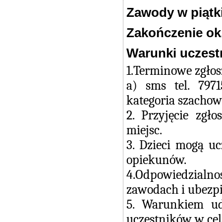
Zawody w piątki
Zakończenie ok.
Warunki uczest
1.Terminowe zgło
a) sms tel. 797
kategoria szachow
2. Przyjęcie zg
miejsc.
3. Dzieci mogą u
opiekunów.
4.Odpowiedzialn
zawodach i ubezpi
5. Warunkiem ud
uczestników w cel