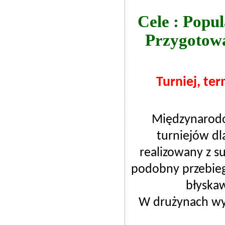
Cele : Popu
Przygotowa
Turniej, ter
Międzynarodo
turniejów dla
realizowany z s
podobny przebieg
błyskaw
W drużynach wys