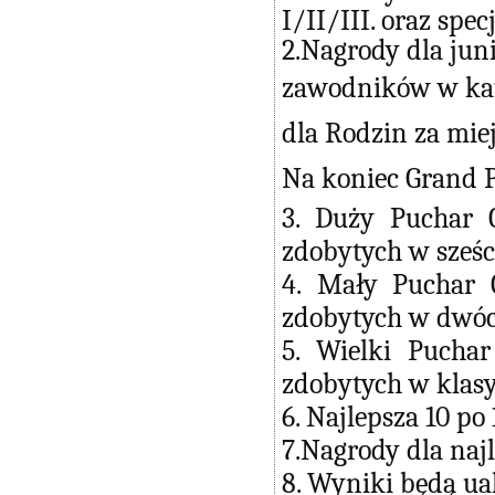
I/II/III. oraz spe
2.Nagrody dla juni
zawodników w kate
dla Rodzin za miejs
Na koniec Grand P
3. Duży Puchar 
zdobytych w sześc
4. Mały Puchar 
zdobytych w dwóch
5. Wielki Pucha
zdobytych w klasy
6. Najlepsza 10 po
7.Nagrody dla naj
8. Wyniki będą ua