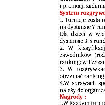
i promocji zadania
System rozgryw
1. Turnieje zost
na dystansie 7 ru
Dla dzieci w wi
dystansie 3-5 rund
2. W klasyfika
zawodników (rodz
rankingów PZSzach
3. W rozgrywka
otrzymać ranking
4.W sprawach spo
należy do organiza
Nagrody :
1.W każdym turnie