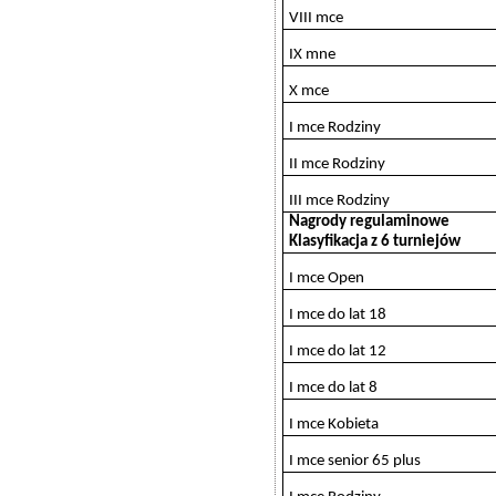
VIII mce
IX mne
X mce
I mce Rodziny
II mce Rodziny
III mce Rodziny
Nagrody regulaminowe
Klasyfikacja z 6 turniejów
I mce Open
I mce do lat 18
I mce do lat 12
I mce do lat 8
I mce Kobieta
I mce senior 65 plus