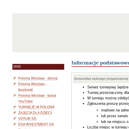
Informacje podstawow
INNE
Polonia Wrocław - strona
Komunikat sędziego (organizatora)
Polonia Wrocław -
Serwis turniejowy będzi
facebook
Turniej przeznaczony dl
Polonia Wrocław - kanał
W turnieju można zdobyć 
YouTube
Zgłoszenia proszę przesy
TURNIEJE W POLONII
mailowo na adre
ZAJĘCIA DLA DZIECI
lub przez serwi
VOTUM SA
lub na miejscu 
DSA INVESTMENT SA
Liczba miejsc w turnieju