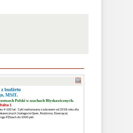
 z budżetu
o, MSiT.
.
zostwach Polski w szachach Błyskawicznych
talna 1
ku 4-100 lat. Cykl realizowany z sukcesem od 2018 roku dla
kawicznych ( kategorie Open, Rodzinna, Dziecięca).
ingu PZSzach do 5000 pkt.