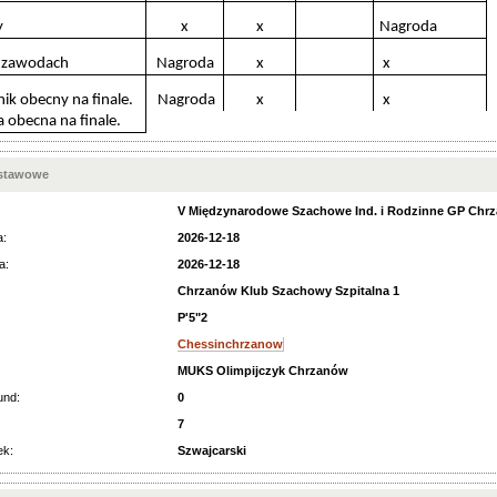
y
x
x
Nagroda
6 zawodach
Nagroda
x
x
ik obecny na finale.
Nagroda
x
x
 obecna na finale.
dstawowe
V Międzynarodowe Szachowe Ind. i Rodzinne GP Chrz
a:
2026-12-18
a:
2026-12-18
Chrzanów Klub Szachowy Szpitalna 1
P'5"2
Chessinchrzanow
MUKS Olimpijczyk Chrzanów
und:
0
7
ek:
Szwajcarski