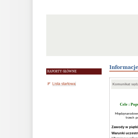
Informacj
RAPORTY GŁÓWNE
Lista startowa
Komunikat sędz
Cele : Po
Międzynarodowe I
trzech p
Zawody w piątki 
Warunki uczestn