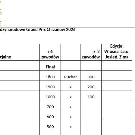
6
6
26
6
6
dzynarodowe Grand Prix Chrzanow 2026
Edycje:
z 6
z 2
Wiosna, Lato,
cjalne
zawodów
zawodów
Jesień, Zima
Finał
1800
Puchar
300
1500
x
200
1000
x
100
700
x
600
x
500
x