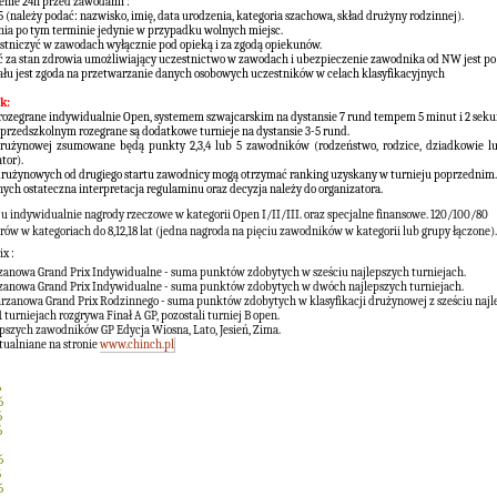
enie 24h przed zawodami :
75
(należy podać: nazwisko, imię, data urodzenia, kategoria szachowa, skład drużyny rodzinnej).
zenia po tym terminie jedynie w przypadku wolnych miejsc.
estniczyć w zawodach wyłącznie pod opieką i za zgodą opiekunów.
 za stan zdrowia umożliwiający uczestnictwo w zawodach i ubezpieczenie zawodnika od NW jest po s
łu jest zgoda na przetwarzanie danych osobowych uczestników w celach klasyfikacyjnych
k:
ą rozegrane indywidualnie Open, systemem szwajcarskim na dystansie 7 rund tempem 5 minut i 2 seku
 przedszkolnym rozegrane są dodatkowe turnieje na dystansie 3-5 rund.
 drużynowej zsumowane będą punkty 2,3,4 lub 5 zawodników (rodzeństwo, rodzice, dziadkowie l
tor).
drużynowych od drugiego startu zawodnicy mogą otrzymać ranking uzyskany w turnieju poprzednim.
ych ostateczna interpretacja regulaminu oraz decyzja należy do organizatora.
u indywidualnie nagrody rzeczowe w kategorii Open I/II/III. oraz specjalne finansowe. 120/100/80
rów w kategoriach do 8,12,18 lat (jedna nagroda na pięciu zawodników w kategorii lub grupy łączone)
x :
zanowa Grand Prix Indywidualne - suma punktów zdobytych w sześciu najlepszych turniejach.
rzanowa Grand Prix Indywidualne - suma punktów zdobytych w dwóch najlepszych turniejach.
hrzanowa Grand Prix Rodzinnego - suma punktów zdobytych w klasyfikacji drużynowej z sześciu najl
1 turniejach rozgrywa Finał A GP, pozostali turniej B open.
epszych zawodników GP Edycja Wiosna, Lato, Jesień, Zima.
tualniane na stronie
www.chinch.pl
6
6
6
6
6
5
6