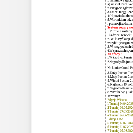
1.Terminowe zgłosz
a) sms tel. 7971514
2. Przyjęcie zgłos
3. Dzieci mogą ucz
4.Odpowiedzialność
5. Warunkiem udzia
i promocji zadania.
System rozgrywe
1. Turnieje zostan
Dla dzieci w wieku
2. W klasyfikacji
weryfikuje organiza
3. W rozgrywkach 
4.W sprawach sporn
Nagrody :
1.W każdym turniej
2.Nagrody dla junio
Na koniec Grand Pri
3. Duży Puchar Chr
4. Mały Puchar Ch
5. Wielki Puchar C
6. Najlepsza 10 po 1
7.Nagrody dla najl
8. Wyniki będą uak
Terminy :
Edycja Wiosna
1 Turniej 24.04.202
2 Turniej 08.05.202
3 Turniej 29.05.202
4 Turniej 26.06.202
Edycja Lato
5 Turniej 17.07. 202
6 Turniej 31.07.202
7 Turniej 07.08.202