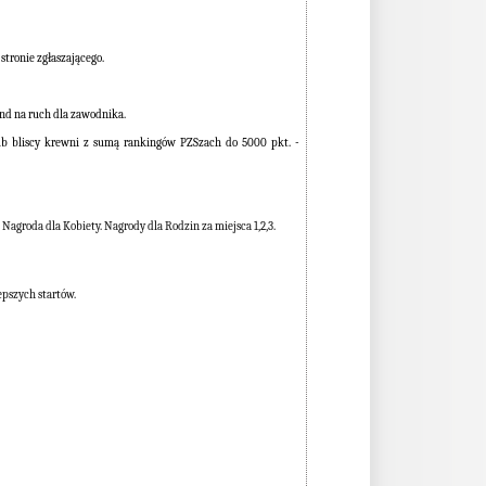
tronie zgłaszającego.
nd na ruch dla zawodnika.
ub bliscy krewni z sumą rankingów PZSzach do 5000 pkt. -
. Nagroda dla Kobiety.
Nagrody dla Rodzin za miejsca 1,2,3.
epszych startów.