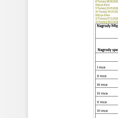
8 Turniej 28.08.202
Edycja Jeień
9 Turniej 25.09.202
10 Turniej 30.10.20
Edycja Zima
11 Turniej 27.11.202
12 Turniej 18.12.202
Nagrody Mię
Nagrody spe
I mce
II mce
III mce
IV mce
V mce
VI mce