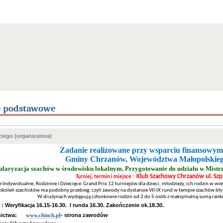
e podstawowe
iego (organizatora)
Zadanie realizowane przy wsparciu finansowym
Gminy Chrzanów, Województwa Małopolskieg
pularyzacja szachów w środowisku lokalnym. Przygotowanie do udziału w Mistr
Klub Szachowy Chrzanów ul. Szpi
Turniej, termin i miejsce :
ndywidualne, Rodzinne i Dziecięce Grand Prix 12 turniejów dla dzieci, młodzieży, ich rodzin w wie
okoleń szachistów ma podobny przebieg, czyli zawody na dystansie VII-IX rund w tempie szachów błys
W drużynach występują członkowie rodzin od 2 do 5 osób z maksymalną sumą rank
: Weryfikacja 16.15-16.30. I runda 16.30. Zakończenie ok.18.30.
ictwa:
- strona zawodów
www.chinch.pl