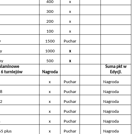
400
x
300
x
200
x
100
x
y
1500
Puchar
ny
1000
x
ny
500
x
ulaminowe
Suma pkt w
z 6 turniejów
Nagroda
Edycji.
x
Puchar
Nagroda
18
x
Puchar
Nagroda
12
x
Puchar
Nagroda
x
Puchar
Nagroda
a
x
Puchar
Nagroda
65 plus
x
Puchar
Nagroda