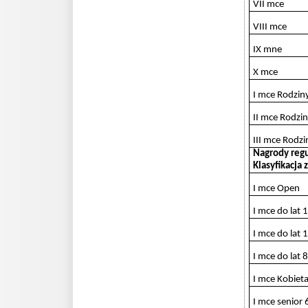
VII mce
VIII mce
IX mne
X mce
I mce Rodzin
II mce Rodzi
III mce Rodzi
Nagrody reg
Klasyfikacja 
I mce Open
I mce do lat 
I mce do lat 
I mce do lat 8
I mce Kobiet
I mce senior 