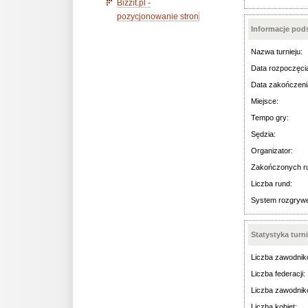
Bizzit.pl -
pozycjonowanie stron
Informacje po
Nazwa turnieju:
Data rozpoczęci
Data zakończeni
Miejsce:
Tempo gry:
Sędzia:
Organizator:
Zakończonych r
Liczba rund:
System rozgryw
Statystyka turn
Liczba zawodnik
Liczba federacji:
Liczba zawodnik
Liczba kobiet: