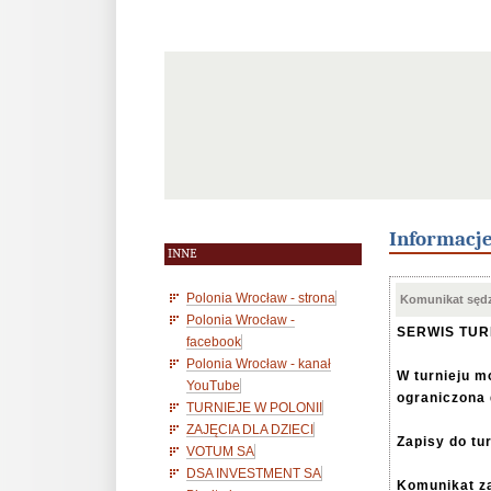
Informacj
INNE
Polonia Wrocław - strona
Komunikat sędz
Polonia Wrocław -
SERWIS TU
facebook
Polonia Wrocław - kanał
W turnieju m
YouTube
ograniczona
TURNIEJE W POLONII
ZAJĘCIA DLA DZIECI
Zapisy do tu
VOTUM SA
DSA INVESTMENT SA
Komunikat z