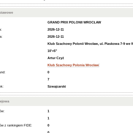
dstawowe
GRAND PRIX POLONII WROCŁAW
a:
2026-12-11
a:
2026-12-11
Klub Szachowy Polonii Wrocław, ul. Piaskowa 7-9 we 
10'+5"
Artur Czyż
Klub Szachowy Polonia Wrocław
und:
0
7
ek:
Szwajcarski
iejowa
ów:
1
1
ów z rankingiem FIDE:
0
0