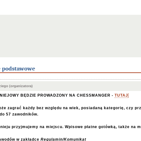
e podstawowe
iego (organizatora)
RNIEJOWY BĘDZIE PROWADZONY NA CHESSMANGER -
TUTAJ
oże zagrać każdy bez względu na wiek, posiadaną kategorię, czy pr
 do 57 zawodników.
rnieju przyjmujemy na miejscu. Wpisowe płatne gotówką, także na m
awodów w zakładce
Regulamin/Komunikat