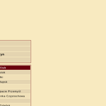
tyn
Klub
ystok
łki
łupsk
pacie Przemyśl
enka Częstochowa
 Gdańsk