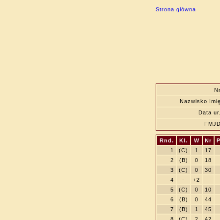
Strona główna
N
Nazwisko Imi
Data ur
FMJ
Rnd.
Kl.
W
Nr
P
1
(C)
1
17
2
(B)
0
18
3
(C)
0
30
4
-
+2
5
(C)
0
10
6
(B)
0
44
7
(B)
1
45
8
(C)
2
42