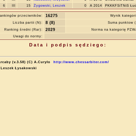
6
III
15
Żygowski, Leszek
0
A 2014
PKKKFSiTNiS Łuc
16275
ankingów przeciwników:
Wynik kategor
8 (8)
Liczba partii (N):
Suma punktow (
2029
Ranking średni (Rar):
Norma na kategorię PZ
Uwagi do normy:
Data i podpis sędziego:
rcaby (v.3.58) (C) A.Curyło
http://www.chessarbiter.com/
: Leszek Łysakowski