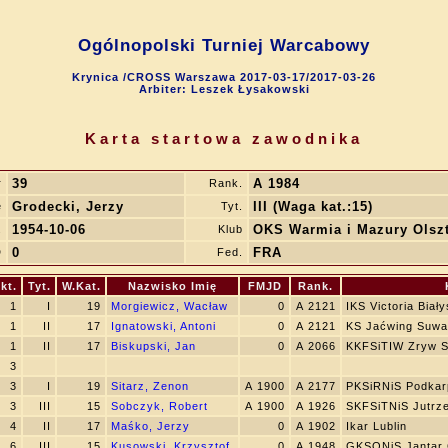
Ogólnopolski Turniej Warcabowy
Krynica /CROSS Warszawa 2017-03-17/2017-03-26
Arbiter: Leszek Łysakowski
Karta startowa zawodnika
39
A 1984
r
Rank.
Grodecki, Jerzy
III (Waga kat.:15)
ę
Tyt.
1954-10-06
OKS Warmia i Mazury Olsz
.
Klub
0
FRA
D
Fed.
kt.
Tyt.
W.Kat.
Nazwisko Imię
FMJD
Rank.
1
I
19
Morgiewicz, Wacław
0
A 2121
IKS Victoria Biał
1
II
17
Ignatowski, Antoni
0
A 2121
KS Jaćwing Suwa
1
II
17
Biskupski, Jan
0
A 2066
KKFSiTIW Zryw S
3
3
I
19
Sitarz, Zenon
A 1900
A 2177
PKSiRNiS Podkar
3
III
15
Sobczyk, Robert
A 1900
A 1926
SKFSiTNiS Jutrz
4
II
17
Maśko, Jerzy
0
A 1902
Ikar Lublin
6
III
15
Kusowski, Krzysztof
0
A 1948
GKSONiS Jantar