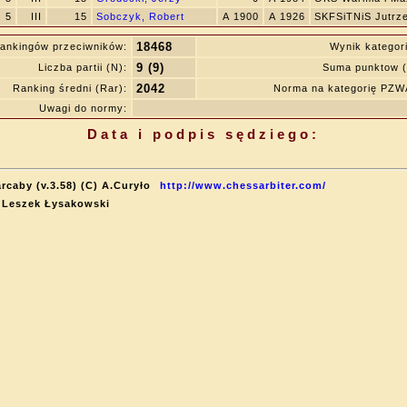
5
III
15
Sobczyk, Robert
A 1900
A 1926
SKFSiTNiS Jutrz
18468
ankingów przeciwników:
Wynik kategor
9 (9)
Liczba partii (N):
Suma punktow (
2042
Ranking średni (Rar):
Norma na kategorię PZ
Uwagi do normy:
Data i podpis sędziego:
rcaby (v.3.58) (C) A.Curyło
http://www.chessarbiter.com/
: Leszek Łysakowski