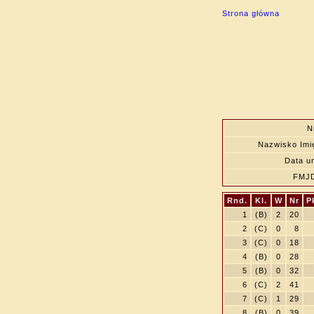
Strona główna
N
Nazwisko Imi
Data ur
FMJ
Rnd.
Kl.
W
Nr
P
1
(B)
2
20
2
(C)
0
8
3
(C)
0
18
4
(B)
0
28
5
(B)
0
32
6
(C)
2
41
7
(C)
1
29
8
(B)
0
39