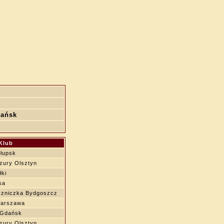
dańsk
Klub
łupsk
zury Olsztyn
łki
sa
zniczka Bydgoszcz
Warszawa
 Gdańsk
zury Olsztyn