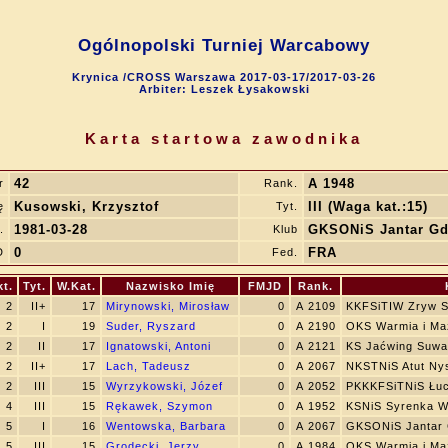
Ogólnopolski Turniej Warcabowy
Krynica /CROSS Warszawa 2017-03-17/2017-03-26
Arbiter: Leszek Łysakowski
Karta startowa zawodnika
42
A 1948
r
Rank.
Kusowski, Krzysztof
III (Waga kat.:15)
ę
Tyt.
1981-03-28
GKSONiS Jantar G
.
Klub
0
FRA
D
Fed.
kt.
Tyt.
W.Kat.
Nazwisko Imię
FMJD
Rank.
2
II+
17
Mirynowski, Mirosław
0
A 2109
KKFSiTIW Zryw S
2
I
19
Suder, Ryszard
0
A 2190
OKS Warmia i Ma
2
II
17
Ignatowski, Antoni
0
A 2121
KS Jaćwing Suwa
2
II+
17
Lach, Tadeusz
0
A 2067
NKSTNiS Atut Ny
2
III
15
Wyrzykowski, Józef
0
A 2052
PKKKFSiTNiS Łuc
4
III
15
Rękawek, Szymon
0
A 1952
KSNiS Syrenka 
5
I
16
Wentowska, Barbara
0
A 2067
GKSONiS Jantar
5
III
15
Grodecki, Jerzy
0
A 1984
OKS Warmia i Ma