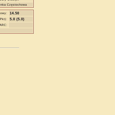
enka Częstochowa
14.50
iowy:
5.0 (5.0)
Pkt):
WARC: