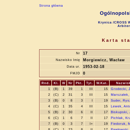
Strona główna
Ogólnopols
Krynica /CROSS W
Arbite
Karta st
17
Nr
Morgiewicz, Wacław
Nazwisko Imię
1953-02-18
Data ur.
0
FMJD
Rnd.
Kl.
W
Nr
Pkt.
Tyt.
W.Kat.
Nazwisk
1
(B)
1
39
1
III
15
Grodecki, 
2
(C)
2
31
3
III
15
Marszałek,
3
(B)
0
8
3
I
19
Suder, Rys
4
(C)
1
35
4
III
15
Lewek, Ant
5
(B)
2
30
6
II
17
Biskupski,
6
(C)
1
6
7
II
17
Pichlak, Kr
7
(B)
0
3
7
I+
19
Fiedoruk, M
8
(C)
1
23
8
II
17
Pawłowski,