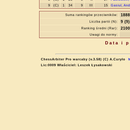
9
(C)
1
34
9
III
15
Gasiul, And
1888
Suma rankingów przeciwników:
9 (9)
Liczba partii (N):
2100
Ranking średni (Rar):
Uwagi do normy:
Data i 
ChessArbiter Pro warcaby (v.3.58) (C) A.Curyło
Lic:0009 Właściciel: Leszek Łysakowski