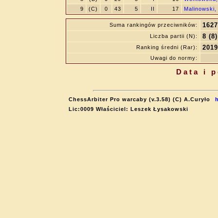
9
(C)
0
43
5
II
17
Malinowski,
1627
Suma rankingów przeciwników:
8 (8)
Liczba partii (N):
2019
Ranking średni (Rar):
Uwagi do normy:
Data i 
ChessArbiter Pro warcaby (v.3.58) (C) A.Curyło
Lic:0009 Właściciel: Leszek Łysakowski