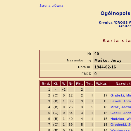
Strona główna
Ogólnopols
Krynica /CROSS W
Arbite
Karta st
45
Nr
Maśko, Jerzy
Nazwisko Imię
1944-02-16
Data ur.
0
FMJD
Rnd.
Kl.
W
Nr
Pkt.
Tyt.
W.Kat.
Nazwisk
1
-
+2
2
2
(C)
0
12
2
II
17
Grabski, Mi
3
(B)
1
35
3
III
15
Lewek, Anto
4
(B)
0
26
3
K
18
Mróz, Jadw
5
(C)
0
34
3
III
15
Gasiul, And
6
(B)
1
40
4
III
15
Hudziec, W
7
(C)
1
39
5
III
15
Grodecki, J
8
(B)
0
29
5
I
16
Wentowska,