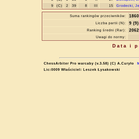
9
(C)
2
39
8
III
15
Grodecki, J
1860
Suma rankingów przeciwników:
9 (9)
Liczba partii (N):
2062
Ranking średni (Rar):
Uwagi do normy:
Data i 
ChessArbiter Pro warcaby (v.3.58) (C) A.Curyło
Lic:0009 Właściciel: Leszek Łysakowski