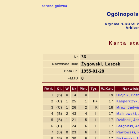
Strona główna
Ogólnopols
Krynica /CROSS W
Arbite
Karta st
36
Nr
Żygowski, Leszek
Nazwisko Imię
1955-01-28
Data ur.
0
FMJD
Rnd.
Kl.
W
Nr
Pkt.
Tyt.
W.Kat.
Nazwisk
1
(B)
0
14
0
I
19
Olejnik, Ber
2
(C)
1
25
1
II+
17
Kasperczyk,
3
(C)
1
26
2
K
18
Mróz, Jadwi
4
(B)
2
43
4
II
17
Malinowski, 
5
(B)
1
21
5
II
17
Dzióbek, Je
6
(C)
1
24
6
II
17
Sargalski, A
7
(B)
0
23
6
II
17
Pawłowski, 
8
(B)
0
30
6
II
17
Biskupski, J