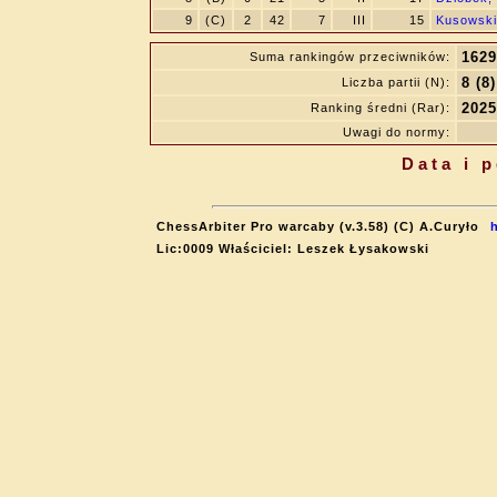
9
(C)
2
42
7
III
15
Kusowski
1629
Suma rankingów przeciwników:
8 (8)
Liczba partii (N):
2025
Ranking średni (Rar):
Uwagi do normy:
Data i 
ChessArbiter Pro warcaby (v.3.58) (C) A.Curyło
Lic:0009 Właściciel: Leszek Łysakowski