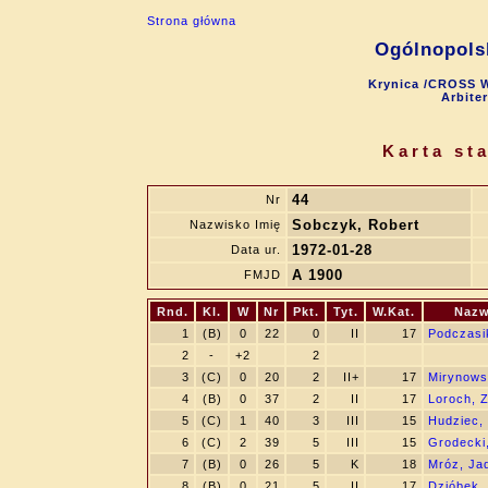
Strona główna
Ogólnopols
Krynica /CROSS W
Arbite
Karta st
44
Nr
Sobczyk, Robert
Nazwisko Imię
1972-01-28
Data ur.
A 1900
FMJD
Rnd.
Kl.
W
Nr
Pkt.
Tyt.
W.Kat.
Nazw
1
(B)
0
22
0
II
17
Podczasi
2
-
+2
2
3
(C)
0
20
2
II+
17
Mirynows
4
(B)
0
37
2
II
17
Loroch, 
5
(C)
1
40
3
III
15
Hudziec,
6
(C)
2
39
5
III
15
Grodecki
7
(B)
0
26
5
K
18
Mróz, Ja
8
(B)
0
21
5
II
17
Dzióbek,