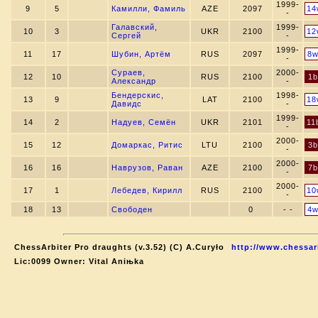
1999-
9
5
Камилли, Фамиль
AZE
2097
14
-
Галавский,
1999-
10
3
UKR
2100
12
Сергей
-
1999-
11
17
Шубин, Артём
RUS
2097
8
-
Сураев,
2000-
12
10
RUS
2100
1b
Александр
-
Бендерскис,
1998-
13
9
LAT
2100
18
Давидс
-
1999-
14
2
Надуев, Семён
UKR
2101
11
-
2000-
15
12
Домаркас, Ритис
LTU
2100
3b
-
2000-
16
16
Наврузов, Раван
AZE
2100
7b
-
2000-
17
1
Лебедев, Кирилл
RUS
2100
10
-
18
13
Свободен
0
- -
4
ChessArbiter Pro draughts (v.3.52) (C) A.Curyło
http://www.chessar
Lic:0099 Owner: Vital Aniњka