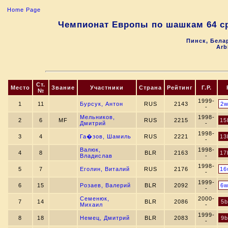
Home Page
Чемпионат Европы по шашкам 64 ср
Пинск, Белар
Arb
Ст.
Место
Звание
Участники
Страна
Рейтинг
Г.Р.
№
1999-
1
11
Бурсук, Антон
RUS
2143
2
-
Мельников,
1998-
2
6
MF
RUS
2215
15
Дмитрий
-
1998-
3
4
Га�зов, Шамиль
RUS
2221
13
-
Валюк,
1998-
4
8
BLR
2163
17
Владислав
-
1998-
5
7
Еголин, Виталий
RUS
2176
16
-
1999-
6
15
Розаев, Валерий
BLR
2092
6
-
Семенюк,
2000-
7
14
BLR
2086
5b
Михаил
-
1999-
8
18
Немец, Дмитрий
BLR
2083
9b
-