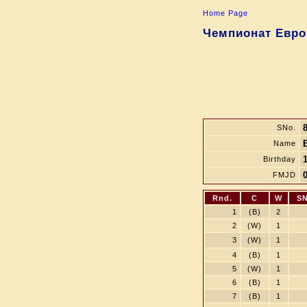
Home Page
Чемпионат Евро
SNo.
Name
Birthday
FMJD
Rnd.
C
W
SN
1
(B)
2
2
(W)
1
3
(W)
1
4
(B)
1
5
(W)
1
6
(B)
1
7
(B)
1