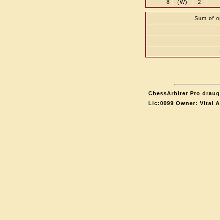
8
(W)
2
Sum of o
ChessArbiter Pro draugh
Lic:0099 Owner: Vital 