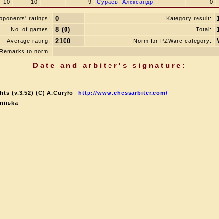
10
10
9
Сураев, Александр
0
0
pponents' ratings:
Kategory result:
8 (0)
No. of games:
Total:
2100
Average rating:
Norm for PZWarc category:
Remarks to norm:
Date and arbiter's signature:
ts (v.3.52) (C) A.Curyło
http://www.chessarbiter.com/
Aniњka