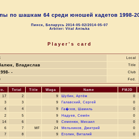
пы по шашкам 64 среди юношей кадетов 1998-20
Пинск, Беларусь 2014-05-02/2014-05-07
Arbiter: Vital Aniњka
Player's card
8
Local
Валюк, Владислав
Title
1998- -
Club
0
Fed.
o.
Total
Title
Waga
Name
FMJD
17
2
9
Шубин, Артём
0
3
3
9
Галавский, Сергей
0
4
4
9
0
Га�зов, Шамиль
2
5
9
Надуев, Семён
0
14
6
9
Семенюк, Михаил
0
6
7
MF
24
Мельников, Дмитрий
0
7
8
9
Еголин, Виталий
0