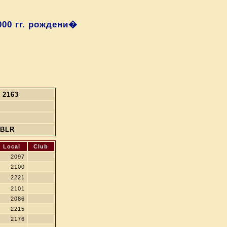
00 гг. рождени�
2163
BLR
Local
Club
2097
2100
2221
2101
2086
2215
2176