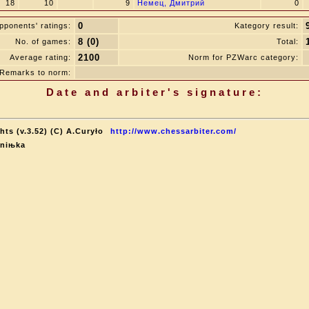
18
10
9
Немец, Дмитрий
0
0
pponents' ratings:
Kategory result:
8 (0)
No. of games:
Total:
2100
Average rating:
Norm for PZWarc category:
Remarks to norm:
Date and arbiter's signature:
ts (v.3.52) (C) A.Curyło
http://www.chessarbiter.com/
Aniњka