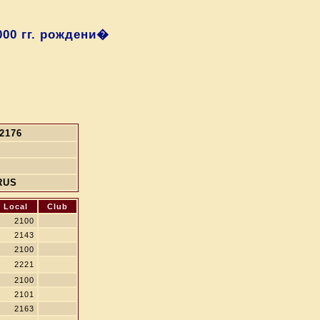
00 гг. рождени�
2176
RUS
Local
Club
2100
2143
2100
2221
2100
2101
2163