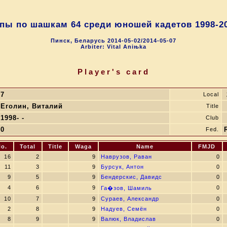
пы по шашкам 64 среди юношей кадетов 1998-20
Пинск, Беларусь 2014-05-02/2014-05-07
Arbiter: Vital Aniњka
Player's card
7
Local
Еголин, Виталий
Title
1998- -
Club
0
Fed.
o.
Total
Title
Waga
Name
FMJD
16
2
9
Наврузов, Раван
0
11
3
9
Бурсук, Антон
0
9
5
9
Бендерскис, Давидс
0
4
6
9
0
Га�зов, Шамиль
10
7
9
Сураев, Александр
0
2
8
9
Надуев, Семён
0
8
9
9
Валюк, Владислав
0