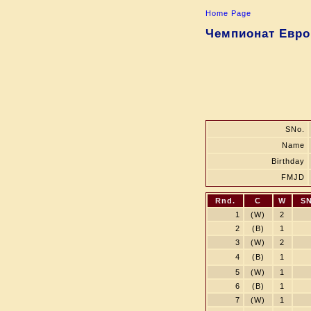
Home Page
Чемпионат Евро
SNo.
Name
Birthday
FMJD
Rnd.
C
W
SN
1
(W)
2
2
(B)
1
3
(W)
2
4
(B)
1
5
(W)
1
6
(B)
1
7
(W)
1