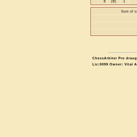
8
(B)
1
Sum of o
ChessArbiter Pro draugh
Lic:0099 Owner: Vital 