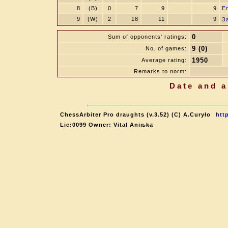
8
(B)
0
7
9
9
Е
9
(W)
2
18
11
9
З
0
Sum of opponents' ratings:
9 (0)
No. of games:
1950
Average rating:
Remarks to norm:
Date and a
ChessArbiter Pro draughts (v.3.52) (C) A.Curyło
htt
Lic:0099 Owner: Vital Aniњka