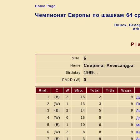
Home Page
Чемпионат Европы по шашкам 64 ср
Пинск, Белар
Arb
Pl
6
SNo.
Спирина, Александра
Name
1999- -
Birthday
0
FMJD (W)
Rnd.
C
W
SNo.
Total
Title
Waga
1
(B)
2
15
2
9
Д
2
(W)
1
13
3
9
П
3
(B)
2
14
5
9
Л
4
(W)
0
16
5
9
Д
5
(B)
1
10
6
9
М
6
(W)
2
8
8
9
К
7
(B)
1
3
9
9
А