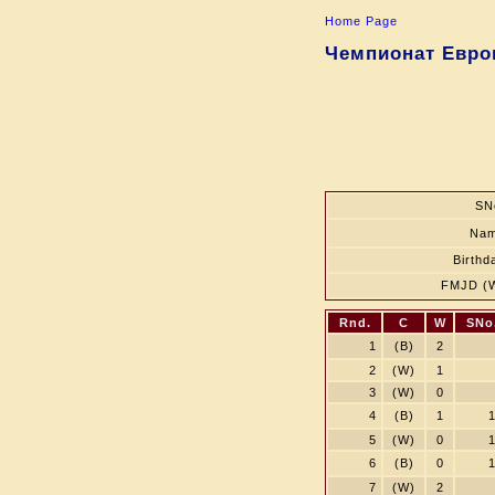
Home Page
Чемпионат Европ
SN
Na
Birthd
FMJD (
Rnd.
C
W
SNo
1
(B)
2
2
(W)
1
3
(W)
0
4
(B)
1
5
(W)
0
6
(B)
0
7
(W)
2