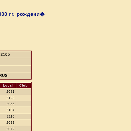
000 гг. рождени�
2105
RUS
Local
Club
2081
2123
2088
2164
2116
2053
2072