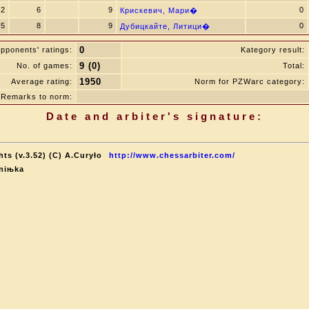
2
6
9
0
Крискевич, Мари�
15
8
9
0
Дубицкайте, Литици�
0
pponents' ratings:
Kategory result:
9 (0)
No. of games:
Total:
1950
Average rating:
Norm for PZWarc category:
Remarks to norm:
Date and arbiter's signature:
ts (v.3.52) (C) A.Curyło
http://www.chessarbiter.com/
Aniњka