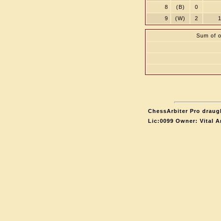
8
(B)
0
9
(W)
2
Sum of o
ChessArbiter Pro draugh
Lic:0099 Owner: Vital 