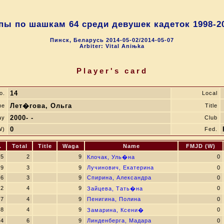
ы по шашкам 64 среди девушек кадеток 1998-2
Пинск, Беларусь 2014-05-02/2014-05-07
Arbiter: Vital Aniњka
Player's card
14
o.
Local
Лет�гова, Ольга
me
Title
2000- -
ay
Club
0
W)
Fed.
.
Total
Title
Waga
Name
FMJD (W)
5
2
9
0
Клочак, Уль�на
9
3
9
Лучинович, Екатерина
0
6
3
9
Спирина, Александра
0
12
4
9
0
Зайцева, Тать�на
17
4
9
Пенигина, Полина
0
18
4
9
0
Замарина, Ксени�
4
6
9
Линденберга, Мадара
0