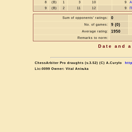
8
(B)
1
3
10
9
А
9
(B)
2
11
12
9
П
0
Sum of opponents' ratings:
9 (0)
No. of games:
1950
Average rating:
Remarks to norm:
Date and a
ChessArbiter Pro draughts (v.3.52) (C) A.Curyło
htt
Lic:0099 Owner: Vital Aniњka