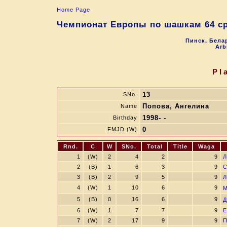
Home Page
Чемпионат Европы по шашкам 64 ср
Пинск, Белар
Arb
Pl
13
SNo.
Попова, Ангелина
Name
1998- -
Birthday
0
FMJD (W)
Rnd.
C
W
SNo.
Total
Title
Waga
1
(W)
2
4
2
9
Л
2
(B)
1
6
3
9
С
3
(B)
2
9
5
9
Л
4
(W)
1
10
6
9
М
5
(B)
0
16
6
9
Д
6
(W)
1
7
7
9
Е
7
(W)
2
17
9
9
П