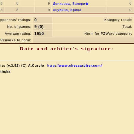
16
8
9
0
Денисова, Валери�
3
8
9
Анурина, Ирина
0
0
pponents' ratings:
Kategory result:
9 (0)
No. of games:
Total:
1950
Average rating:
Norm for PZWarc category:
Remarks to norm:
Date and arbiter's signature:
ts (v.3.52) (C) A.Curyło
http://www.chessarbiter.com/
Aniњka