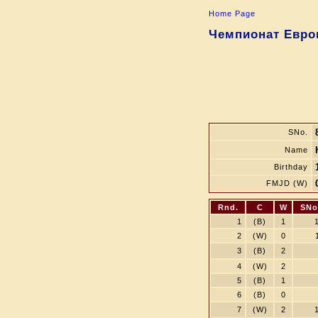
Home Page
Чемпионат Европ
SNo.
Name
Birthday
FMJD (W)
Rnd.
C
W
SNo
1
(B)
1
2
(W)
0
3
(B)
2
4
(W)
2
5
(B)
1
6
(B)
0
7
(W)
2