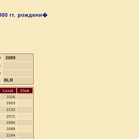
000 гг. рождени�
2089
l
e
b
BLR
.
Local
Club
2116
2093
2132
2072
2084
2088
2164