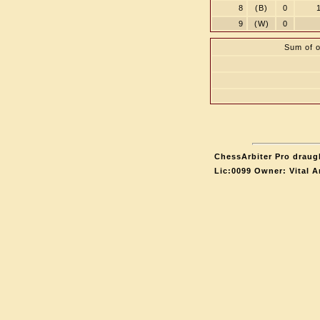
8
(B)
0
9
(W)
0
Sum of o
ChessArbiter Pro draugh
Lic:0099 Owner: Vital 