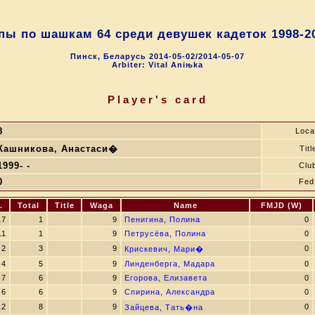
ы по шашкам 64 среди девушек кадеток 1998-2
Пинск, Беларусь 2014-05-02/2014-05-07
Arbiter: Vital Aniњka
Player's card
8
Loca
Кашникова, Анастаси�
Titl
1999- -
Clu
0
Fed
.
Total
Title
Waga
Name
FMJD (W)
17
1
9
Пенигина, Полина
0
11
1
9
Петрусёва, Полина
0
2
3
9
0
Крискевич, Мари�
4
5
9
Линденберга, Мадара
0
7
6
9
Егорова, Елизавета
0
6
6
9
Спирина, Александра
0
12
8
9
0
Зайцева, Тать�на