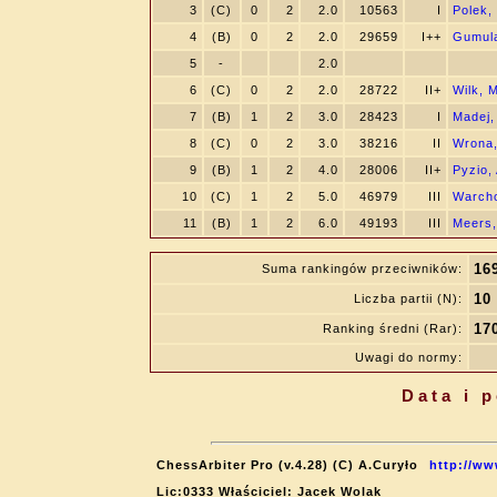
3
(C)
0
2
2.0
10563
I
Polek,
4
(B)
0
2
2.0
29659
I++
Gumul
5
-
2.0
6
(C)
0
2
2.0
28722
II+
Wilk, M
7
(B)
1
2
3.0
28423
I
Madej
8
(C)
0
2
3.0
38216
II
Wrona,
9
(B)
1
2
4.0
28006
II+
Pyzio,
10
(C)
1
2
5.0
46979
III
Warcho
11
(B)
1
2
6.0
49193
III
Meers,
16
Suma rankingów przeciwników:
10
Liczba partii (N):
17
Ranking średni (Rar):
Uwagi do normy:
Data i 
ChessArbiter Pro (v.4.28) (C) A.Curyło
http://ww
Lic:0333 Właściciel: Jacek Wolak