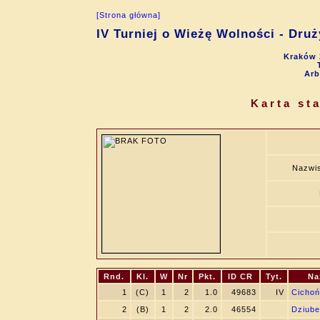
[Strona główna]
IV Turniej o Wieżę Wolności - Dru
Kraków 
Arb
Karta st
Nazwis
Rnd.
Kl.
W
Nr
Pkt.
ID CR
Tyt.
Na
1
(C)
1
2
1.0
49683
IV
Cichoń
2
(B)
1
2
2.0
46554
Dziube