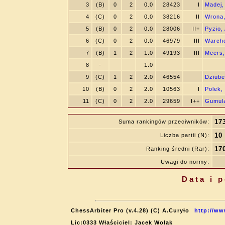
3
(B)
0
2
0.0
28423
I
Madej
4
(C)
0
2
0.0
38216
II
Wrona,
5
(B)
0
2
0.0
28006
II+
Pyzio,
6
(C)
0
2
0.0
46979
III
Warcho
7
(B)
1
2
1.0
49193
III
Meers,
8
-
1.0
9
(C)
1
2
2.0
46554
Dziube
10
(B)
0
2
2.0
10563
I
Polek,
11
(C)
0
2
2.0
29659
I++
Gumul
17
Suma rankingów przeciwników:
10
Liczba partii (N):
17
Ranking średni (Rar):
Uwagi do normy:
Data i 
ChessArbiter Pro (v.4.28) (C) A.Curyło
http://ww
Lic:0333 Właściciel: Jacek Wolak