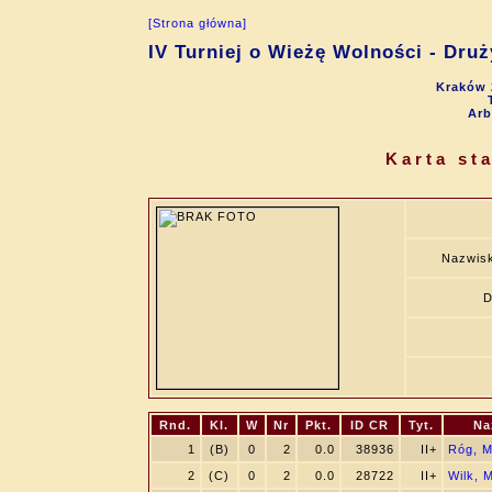
[Strona główna]
IV Turniej o Wieżę Wolności - Dru
Kraków 
Arb
Karta st
Nazwisk
D
Rnd.
Kl.
W
Nr
Pkt.
ID CR
Tyt.
Na
1
(B)
0
2
0.0
38936
II+
Róg, M
2
(C)
0
2
0.0
28722
II+
Wilk, M