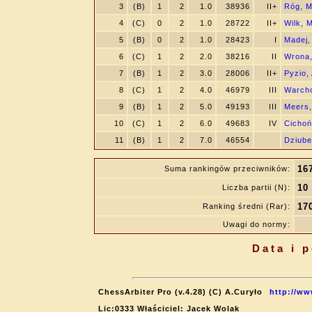
3
(B)
1
2
1.0
38936
II+
Róg, M
4
(C)
0
2
1.0
28722
II+
Wilk, M
5
(B)
0
2
1.0
28423
I
Madej
6
(C)
1
2
2.0
38216
II
Wrona,
7
(B)
1
2
3.0
28006
II+
Pyzio,
8
(C)
1
2
4.0
46979
III
Warcho
9
(B)
1
2
5.0
49193
III
Meers,
10
(C)
1
2
6.0
49683
IV
Cichoń
11
(B)
1
2
7.0
46554
Dziube
16
Suma rankingów przeciwników:
10
Liczba partii (N):
17
Ranking średni (Rar):
Uwagi do normy:
Data i 
ChessArbiter Pro (v.4.28) (C) A.Curyło
http://ww
Lic:0333 Właściciel: Jacek Wolak