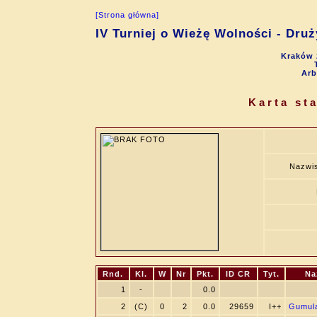
[Strona główna]
IV Turniej o Wieżę Wolności - Dru
Kraków 
Arb
Karta st
Nazwis
Rnd.
Kl.
W
Nr
Pkt.
ID CR
Tyt.
Na
1
-
0.0
2
(C)
0
2
0.0
29659
I++
Gumul