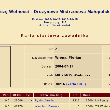
ieżę Wolności - Drużynowe Mistrzostwa Małopolsk
Kraków 2013-10-25/2013-10-25
Tempo gry: P'5
Arbiter: Jacek Wolak
Karta startowa zawodnika
2
Nr
Wrona, Florian
Nazwisko Imię
Ra
2004-07-17
Data ur.
MKS MOS Wieliczka
Klub
F
38216
(karta CR..)
ID CR
Pkt.
ID CR
Tyt.
Nazwisko Imię
Elo
Rank.
0.0
28006
II+
Pyzio, Amelia
1318
1600
UKS przy
0.5
46979
III
Warchoł, Bartosz
0
1600
TS Wisła 