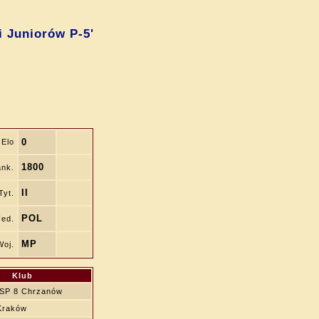
i Juniorów P-5'
0
Elo
1800
nk.
II
Tyt.
POL
ed.
MP
Woj.
Klub
 SP 8 Chrzanów
Kraków