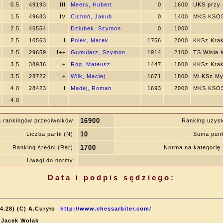
0.5
49193
III
Meers, Hubert
0
1600
UKS przy
1.5
49683
IV
Cichoń, Jakub
0
1400
MKS KSOS
2.5
46554
Dziubek, Szymon
0
1000
2.5
10563
I
Polek, Marek
1756
2000
KKSz Kra
2.5
29659
I++
Gumularz, Szymon
1914
2100
TS Wisła 
3.5
38936
II+
Róg, Mateusz
1447
1800
KKSz Kra
3.5
28722
II+
Wilk, Maciej
1671
1800
MLKSz My
4.0
28423
I
Madej, Roman
1693
2000
MKS KSOS
4.0
16900
 rankingów przeciwników:
Ranking uzys
10
Liczba partii (N):
Suma punk
1700
Ranking średni (Rar):
Norma na kategori
Uwagi do normy:
Data i podpis sędziego:
4.28) (C) A.Curyło
http://www.chessarbiter.com/
: Jacek Wolak