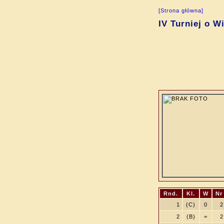
[Strona główna]
IV Turniej o W
Rnd.
Kl.
W
Nr
1
(C)
0
2
2
(B)
=
2