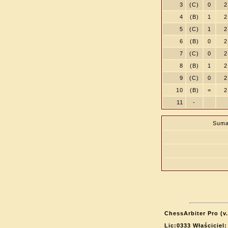
3
(C)
0
2
4
(B)
1
2
5
(C)
1
2
6
(B)
0
2
7
(C)
0
2
8
(B)
1
2
9
(C)
0
2
10
(B)
=
2
11
-
Suma
ChessArbiter Pro (v.
Lic:0333 Właściciel