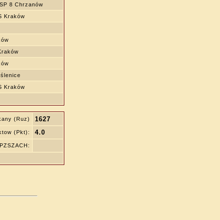
 SP 8 Chrzanów
 Kraków
ków
Kraków
ków
ślenice
 Kraków
1627
kany (Ruz)
4.0
tow (Pkt):
ę PZSZACH: