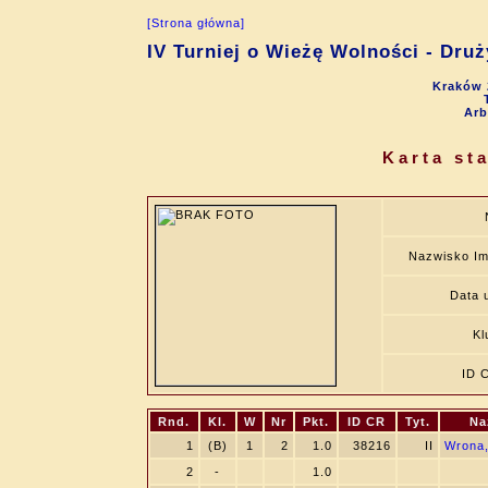
[Strona główna]
IV Turniej o Wieżę Wolności - Dru
Kraków 
Arb
Karta st
Nazwisko Im
Data u
Kl
ID 
Rnd.
Kl.
W
Nr
Pkt.
ID CR
Tyt.
Na
1
(B)
1
2
1.0
38216
II
Wrona,
2
-
1.0