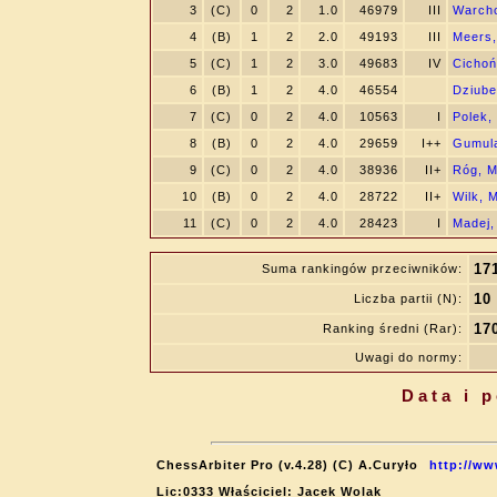
3
(C)
0
2
1.0
46979
III
Warcho
4
(B)
1
2
2.0
49193
III
Meers,
5
(C)
1
2
3.0
49683
IV
Cichoń
6
(B)
1
2
4.0
46554
Dziube
7
(C)
0
2
4.0
10563
I
Polek,
8
(B)
0
2
4.0
29659
I++
Gumul
9
(C)
0
2
4.0
38936
II+
Róg, M
10
(B)
0
2
4.0
28722
II+
Wilk, M
11
(C)
0
2
4.0
28423
I
Madej
17
Suma rankingów przeciwników:
10
Liczba partii (N):
17
Ranking średni (Rar):
Uwagi do normy:
Data i 
ChessArbiter Pro (v.4.28) (C) A.Curyło
http://ww
Lic:0333 Właściciel: Jacek Wolak