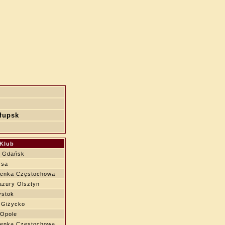
łupsk
Klub
r Gdańsk
ysa
zenka Częstochowa
azury Olsztyn
ystok
 Giżycko
Opole
zenka Częstochowa