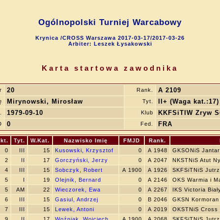
Ogólnopolski Turniej Warcabowy
Krynica /CROSS Warszawa 2017-03-17/2017-03-26
Arbiter: Leszek Łysakowski
Karta startowa zawodnika
20
A 2109
r
Rank.
Mirynowski, Mirosław
II+ (Waga kat.:17)
ę
Tyt.
1979-09-10
KKFSiTIW Zryw S
.
Klub
0
FRA
D
Fed.
kt.
Tyt.
W.Kat.
Nazwisko Imię
FMJD
Rank.
0
III
15
Kusowski, Krzysztof
0
A 1948
GKSONiS Janta
2
II
17
Gorczyński, Jerzy
0
A 2047
NKSTNiS Atut N
4
III
15
Sobczyk, Robert
A 1900
A 1926
SKFSiTNiS Jutr
5
I
19
Olejnik, Bernard
0
A 2146
OKS Warmia i M
5
AM
22
Wieczorek, Ewa
0
A 2267
IKS Victoria Biał
6
III
15
Gasiul, Andrzej
0
B 2046
GKSN Kormoran
7
III
15
Lewek, Antoni
0
A 2019
OKSTNiS Cross 
9
II
17
Woźniak, Wojciech
A 1900
A 2068
SKFSiTNiS Jutr