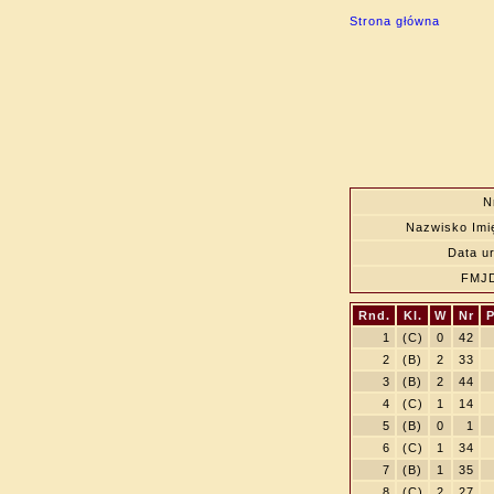
Strona główna
N
Nazwisko Imi
Data ur
FMJ
Rnd.
Kl.
W
Nr
P
1
(C)
0
42
2
(B)
2
33
3
(B)
2
44
4
(C)
1
14
5
(B)
0
1
6
(C)
1
34
7
(B)
1
35
8
(C)
2
27