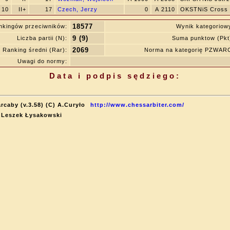
10
II+
17
Czech, Jerzy
0
A 2110
OKSTNiS Cross 
18577
nkingów przeciwników:
Wynik kategoriow
9 (9)
Liczba partii (N):
Suma punktow (Pkt
2069
Ranking średni (Rar):
Norma na kategorię PZWAR
Uwagi do normy:
Data i podpis sędziego:
rcaby (v.3.58) (C) A.Curyło
http://www.chessarbiter.com/
: Leszek Łysakowski