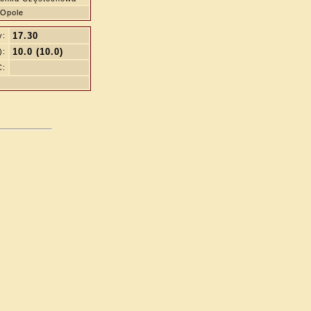
Opole
17.30
y:
10.0 (10.0)
):
C: