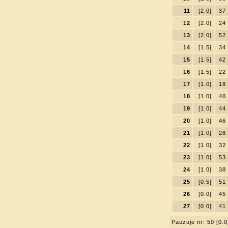
11
[2.0]
37
12
[2.0]
24
13
[2.0]
52
14
[1.5]
34
15
[1.5]
42
16
[1.5]
22
17
[1.0]
18
18
[1.0]
40
19
[1.0]
44
20
[1.0]
46
21
[1.0]
28
22
[1.0]
32
23
[1.0]
53
24
[1.0]
38
25
[0.5]
51
26
[0.0]
45
27
[0.0]
41
Pauzuje nr: 50 [0.