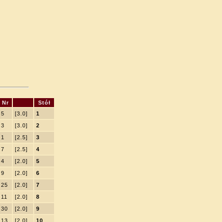
Nr
Stół
5
[3.0]
1
3
[3.0]
2
1
[2.5]
3
7
[2.5]
4
4
[2.0]
5
9
[2.0]
6
25
[2.0]
7
11
[2.0]
8
30
[2.0]
9
13
[2.0]
10