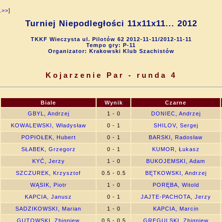
.
>>
]
Turniej Niepodległości 11x11x11... 2012
TKKF Wieczysta ul. Pilotów 62 2012-11-11/2012-11-11
Tempo gry: P-11
Organizator: Krakowski Klub Szachistów
Kojarzenie Par - runda 4
Biale
Wynik
Czarne
GBYL, Andrzej
1 - 0
DONIEC, Andrzej
KOWALEWSKI, Władysław
0 - 1
SHILOV, Sergej
POPIOŁEK, Hubert
0 - 1
BARSKI, Radosław
SŁABEK, Grzegorz
0 - 1
KUMOR, Łukasz
KYĆ, Jerzy
1 - 0
BUKOJEMSKI, Adam
SZCZUREK, Krzysztof
0.5 - 0.5
BĘTKOWSKI, Andrzej
WĄSIK, Piotr
1 - 0
PORĘBA, Witold
KAPCIA, Janusz
0 - 1
JAJTE-PACHOTA, Jerzy
SADZIKOWSKI, Marian
1 - 0
KAPCIA, Marcin
GUTOWSKI, Zbigniew
0.5 - 0.5
GREGULSKI, Zbigniew