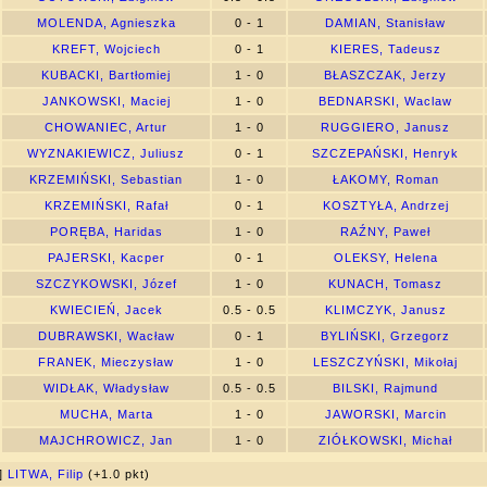
MOLENDA, Agnieszka
0 - 1
DAMIAN, Stanisław
KREFT, Wojciech
0 - 1
KIERES, Tadeusz
KUBACKI, Bartłomiej
1 - 0
BŁASZCZAK, Jerzy
JANKOWSKI, Maciej
1 - 0
BEDNARSKI, Waclaw
CHOWANIEC, Artur
1 - 0
RUGGIERO, Janusz
WYZNAKIEWICZ, Juliusz
0 - 1
SZCZEPAŃSKI, Henryk
KRZEMIŃSKI, Sebastian
1 - 0
ŁAKOMY, Roman
KRZEMIŃSKI, Rafał
0 - 1
KOSZTYŁA, Andrzej
PORĘBA, Haridas
1 - 0
RAŹNY, Paweł
PAJERSKI, Kacper
0 - 1
OLEKSY, Helena
SZCZYKOWSKI, Józef
1 - 0
KUNACH, Tomasz
KWIECIEŃ, Jacek
0.5 - 0.5
KLIMCZYK, Janusz
DUBRAWSKI, Wacław
0 - 1
BYLIŃSKI, Grzegorz
FRANEK, Mieczysław
1 - 0
LESZCZYŃSKI, Mikołaj
WIDŁAK, Władysław
0.5 - 0.5
BILSKI, Rajmund
MUCHA, Marta
1 - 0
JAWORSKI, Marcin
MAJCHROWICZ, Jan
1 - 0
ZIÓŁKOWSKI, Michał
0]
LITWA, Filip
(+1.0 pkt)