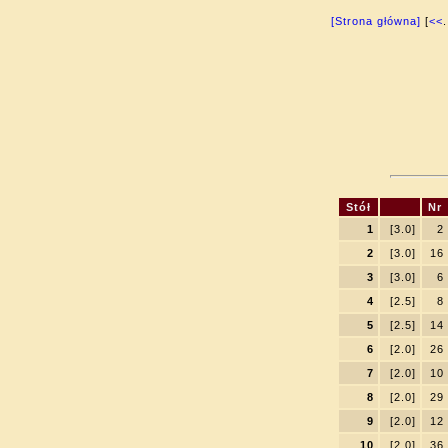
[Strona główna]
[
<<
.
Stół
Nr
1
[3.0]
2
2
[3.0]
16
3
[3.0]
6
4
[2.5]
8
5
[2.5]
14
6
[2.0]
26
7
[2.0]
10
8
[2.0]
29
9
[2.0]
12
10
[2.0]
36