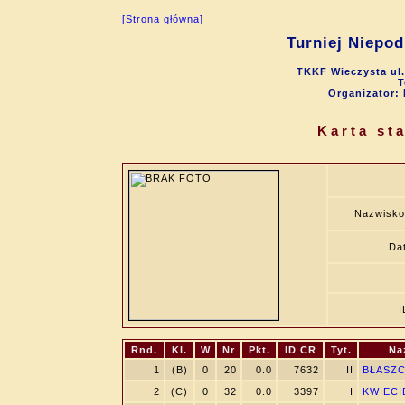
[Strona główna]
Turniej Niepod
TKKF Wieczysta ul.
T
Organizator:
Karta st
Nazwisko
Dat
I
Rnd.
Kl.
W
Nr
Pkt.
ID CR
Tyt.
Na
1
(B)
0
20
0.0
7632
II
BŁASZC
2
(C)
0
32
0.0
3397
I
KWIECI