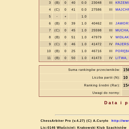
3
(B)
0
40
0.0
23048
III
KRZEMIŃ
4
(C)
0
41
0.0
27586
III
MAJCHR
5
-
+
1.0
6
(B)
0
39
1.0
40462
III
JAWORS
7
(C)
0
45
1.0
25598
III
MUCHA,
8
(B)
0
51
1.0
47979
V
WIDŁAK
9
(C)
0
46
1.0
41472
IV
PAJERS
10
(B)
0
25
1.0
46716
III
PORĘBA,
11
(B)
0
50
1.0
41473
IV
LITWA, F
15
Suma rankingów przeciwników:
10
Liczba partii (N):
15
Ranking średni (Rar):
Uwagi do normy:
Data i 
ChessArbiter Pro (v.4.27) (C) A.Curyło
http://ww
Lic:0146 Właściciel: Krakowski Klub Szachistów