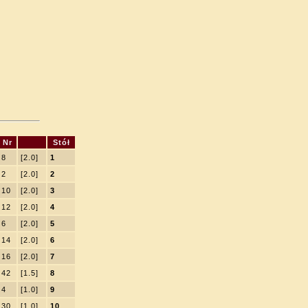
Nr
Stół
8
[2.0]
1
2
[2.0]
2
10
[2.0]
3
12
[2.0]
4
6
[2.0]
5
14
[2.0]
6
16
[2.0]
7
42
[1.5]
8
4
[1.0]
9
30
[1.0]
10