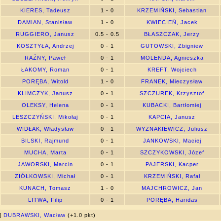
KIERES, Tadeusz
1 - 0
KRZEMIŃSKI, Sebastian
DAMIAN, Stanisław
1 - 0
KWIECIEŃ, Jacek
RUGGIERO, Janusz
0.5 - 0.5
BŁASZCZAK, Jerzy
KOSZTYŁA, Andrzej
0 - 1
GUTOWSKI, Zbigniew
RAŹNY, Paweł
0 - 1
MOLENDA, Agnieszka
ŁAKOMY, Roman
0 - 1
KREFT, Wojciech
PORĘBA, Witold
1 - 0
FRANEK, Mieczysław
KLIMCZYK, Janusz
0 - 1
SZCZUREK, Krzysztof
OLEKSY, Helena
0 - 1
KUBACKI, Bartłomiej
LESZCZYŃSKI, Mikołaj
0 - 1
KAPCIA, Janusz
WIDŁAK, Władysław
0 - 1
WYZNAKIEWICZ, Juliusz
BILSKI, Rajmund
0 - 1
JANKOWSKI, Maciej
MUCHA, Marta
0 - 1
SZCZYKOWSKI, Józef
JAWORSKI, Marcin
0 - 1
PAJERSKI, Kacper
ZIÓŁKOWSKI, Michał
0 - 1
KRZEMIŃSKI, Rafał
KUNACH, Tomasz
1 - 0
MAJCHROWICZ, Jan
LITWA, Filip
0 - 1
PORĘBA, Haridas
0]
DUBRAWSKI, Wacław
(+1.0 pkt)