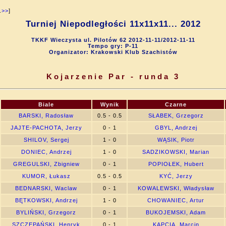
.
>>
]
Turniej Niepodległości 11x11x11... 2012
TKKF Wieczysta ul. Pilotów 62 2012-11-11/2012-11-11
Tempo gry: P-11
Organizator: Krakowski Klub Szachistów
Kojarzenie Par - runda 3
Biale
Wynik
Czarne
BARSKI, Radosław
0.5 - 0.5
SŁABEK, Grzegorz
JAJTE-PACHOTA, Jerzy
0 - 1
GBYL, Andrzej
SHILOV, Sergej
1 - 0
WĄSIK, Piotr
DONIEC, Andrzej
1 - 0
SADZIKOWSKI, Marian
GREGULSKI, Zbigniew
0 - 1
POPIOŁEK, Hubert
KUMOR, Łukasz
0.5 - 0.5
KYĆ, Jerzy
BEDNARSKI, Waclaw
0 - 1
KOWALEWSKI, Władysław
BĘTKOWSKI, Andrzej
1 - 0
CHOWANIEC, Artur
BYLIŃSKI, Grzegorz
0 - 1
BUKOJEMSKI, Adam
SZCZEPAŃSKI, Henryk
0 - 1
KAPCIA, Marcin