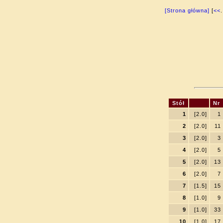
[Strona główna]
[
<<
.
Stół
Nr
1
[2.0]
1
2
[2.0]
11
3
[2.0]
3
4
[2.0]
5
5
[2.0]
13
6
[2.0]
7
7
[1.5]
15
8
[1.0]
9
9
[1.0]
33
10
[1.0]
17