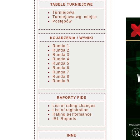
TABELE TURNIEJOWE
Turniejowa
Turniejowa wg. miejsc
Postępów
KOJARZENIA / WYNIKI
Runda 1
Runda 2
Runda 3
Runda 4
Runda 5
Runda 6
Runda 7
Runda 8
Runda 9
RAPORTY FIDE
List of rating changes
List of registration
Rating performance
IRL Reports
INNE