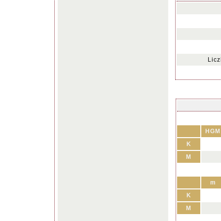
Lic
HGM
K
M
m
K
M