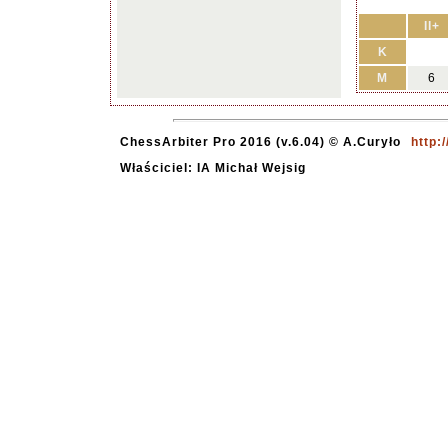
II+
K
M
6
ChessArbiter Pro 2016 (v.6.04) © A.Curyło
http:
Właściciel: IA Michał Wejsig