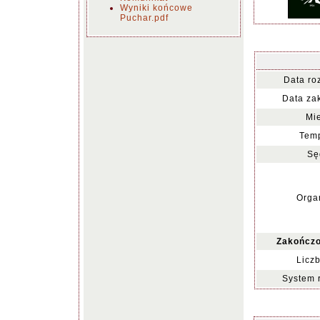
Wyniki końcowe
Puchar.pdf
Data ro
Data za
Mie
Temp
Sę
Organ
Zakończo
Liczb
System 