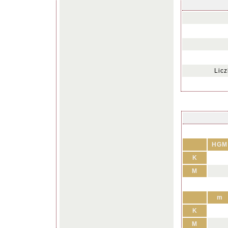
Lic
HGM
K
M
m
K
M