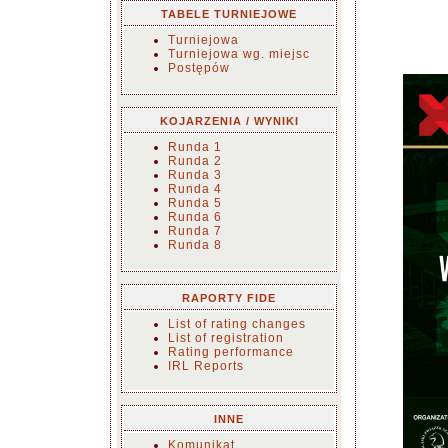
TABELE TURNIEJOWE
Turniejowa
Turniejowa wg. miejsc
Postępów
KOJARZENIA / WYNIKI
Runda 1
Runda 2
Runda 3
Runda 4
Runda 5
Runda 6
Runda 7
Runda 8
RAPORTY FIDE
List of rating changes
List of registration
Rating performance
IRL Reports
INNE
Komunikat