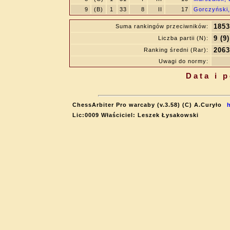
9
(B)
1
33
8
II
17
Gorczyński,
1853
Suma rankingów przeciwników:
9 (9)
Liczba partii (N):
2063
Ranking średni (Rar):
Uwagi do normy:
Data i 
ChessArbiter Pro warcaby (v.3.58) (C) A.Curyło
Lic:0009 Właściciel: Leszek Łysakowski