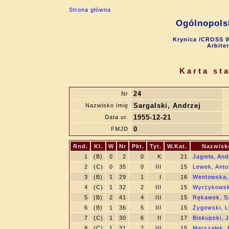
Strona główna
Ogólnopols
Krynica /CROSS W
Arbite
Karta st
24
Nr
Sargalski, Andrzej
Nazwisko Imię
1955-12-21
Data ur.
0
FMJD
Rnd.
Kl.
W
Nr
Pkt.
Tyt.
W.Kat.
Nazwisk
1
(B)
0
2
0
K
21
Jagieła, And
2
(C)
0
35
0
III
15
Lewek, Anto
3
(B)
1
29
1
I
16
Wentowska,
4
(C)
1
32
2
III
15
Wyrzykowsk
5
(B)
2
41
4
III
15
Rękawek, 
6
(B)
1
36
5
III
15
Żygowski, 
7
(C)
1
30
6
II
17
Biskupski, 
8
(C)
1
31
7
III
15
Marszałek,