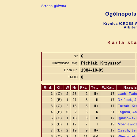
Strona główna
Ogólnopols
Krynica /CROSS W
Arbite
Karta st
6
Nr
Pichlak, Krzysztof
Nazwisko Imię
1984-10-09
Data ur.
0
FMJD
Rnd.
Kl.
W
Nr
Pkt.
Tyt.
W.Kat.
Nazwis
1
(C)
2
28
2
II+
17
Lach, Tad
2
(B)
1
21
3
II
17
Dzióbek, J
3
(C)
2
16
5
II+
17
Furtak, Kr
4
(B)
0
2
5
K
21
Jagieła, A
5
(C)
1
18
6
II
17
Ignatowski
6
(B)
1
17
7
I
19
Morgiewic
7
(B)
2
19
9
II+
17
Czech, Je
8
(C)
2
1
11
AM
22
Wieczorek