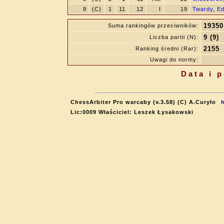
9
(C)
1
11
12
I
19
Twardy, E
19350
Suma rankingów przeciwników:
9 (9)
Liczba partii (N):
2155
Ranking średni (Rar):
Uwagi do normy:
Data i 
ChessArbiter Pro warcaby (v.3.58) (C) A.Curyło
Lic:0009 Właściciel: Leszek Łysakowski