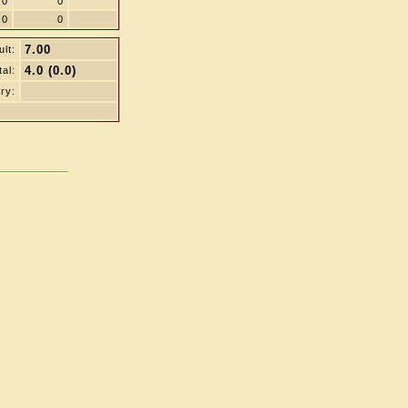
0
0
0
0
7.00
lt:
4.0 (0.0)
tal:
ry: