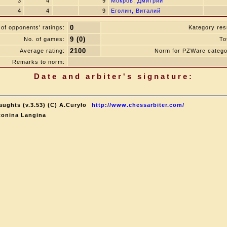
3
4
9
Мокров, Дмитрий
4
4
9
Еголин, Виталий
0
of opponents' ratings:
Kategory resu
9 (0)
No. of games:
To
2100
Average rating:
Norm for PZWarc catego
Remarks to norm:
Date and arbiter's signature:
aughts (v.3.53) (C) A.Curyło
http://www.chessarbiter.com/
tonina Langina