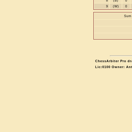
8
(B)
0
9
(W)
0
Sum 
ChessArbiter Pro dr
Lic:0100 Owner: An