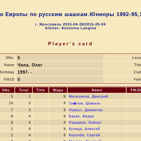
о Европы по русским шашкам.Юниоры 1992-95,19
г. Ярославль 2015-04-28/2015-05-04
Arbiter: Antonina Langina
Player's card
6
SNo.
Loca
Чепа, Олег
Name
Titl
1997- -
Birthday
Clu
0
FMJD
Fed
SNo.
Total
Title
Waga
Name
FMJ
5
1
9
Мельников, Дмитрий
10
3
9
Га�зов, Шамиль
7
3
9
Норкус, Домантас
8
4
9
Бакач, Фёдор
9
4
9
Рашидли, Зейнал
1
4
9
Куница, Алексей
2
4
9
Королёв, Сергей