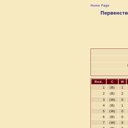
Home Page
Первенств
Rnd.
C
W
1
(B)
1
2
(B)
2
3
(W)
0
4
(B)
1
5
(W)
0
6
(B)
0
7
(W)
0