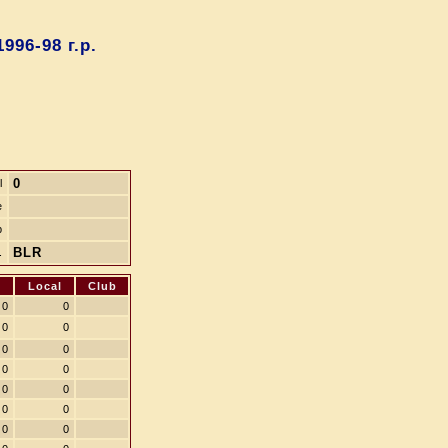
96-98 г.р.
0
l
e
b
BLR
.
D
Local
Club
0
0
0
0
0
0
0
0
0
0
0
0
0
0