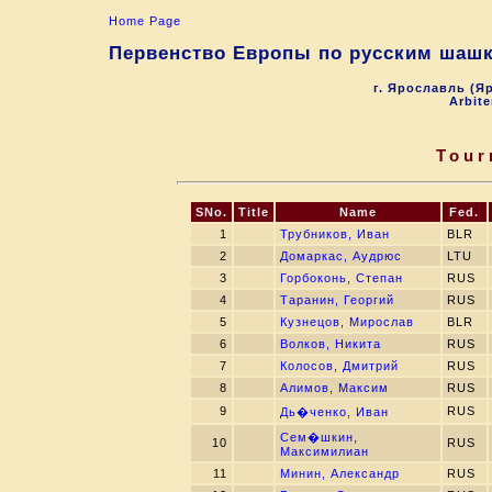
Home Page
Первенство Европы по русским шашк
г. Ярославль (Яр
Arbite
Tour
SNo.
Title
Name
Fed.
1
Трубников, Иван
BLR
2
Домаркас, Аудрюс
LTU
3
Горбоконь, Степан
RUS
4
Таранин, Георгий
RUS
5
Кузнецов, Мирослав
BLR
6
Волков, Никита
RUS
7
Колосов, Дмитрий
RUS
8
Алимов, Максим
RUS
9
RUS
Дь�ченко, Иван
Сем�шкин,
10
RUS
Максимилиан
11
Минин, Александр
RUS