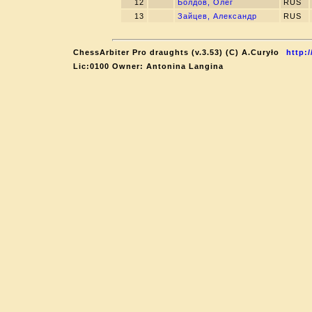
12
Болдов, Олег
RUS
13
Зайцев, Александр
RUS
ChessArbiter Pro draughts (v.3.53) (C) A.Curyło
http:
Lic:0100 Owner: Antonina Langina