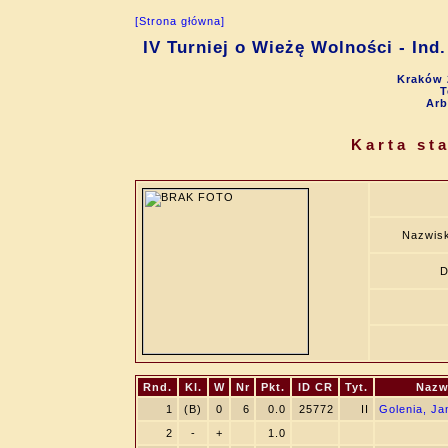
[Strona główna]
IV Turniej o Wieżę Wolności - Ind.
Kraków 
T
Arb
Karta st
Nazwisk
D
Rnd.
Kl.
W
Nr
Pkt.
ID CR
Tyt.
Nazw
1
(B)
0
6
0.0
25772
II
Golenia, Ja
2
-
+
1.0