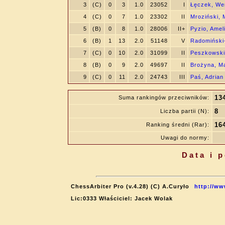
3
(C)
0
3
1.0
23052
I
Łęczek, We
4
(C)
0
7
1.0
23302
II
Mroziński, 
5
(B)
0
8
1.0
28006
II+
Pyzio, Amel
6
(B)
1
13
2.0
51148
V
Radomiński-
7
(C)
0
10
2.0
31099
II
Peszkowski
8
(B)
0
9
2.0
49697
II
Brożyna, M
9
(C)
0
11
2.0
24743
III
Paś, Adrian
13
Suma rankingów przeciwników:
8
Liczba partii (N):
16
Ranking średni (Rar):
Uwagi do normy:
Data i 
ChessArbiter Pro (v.4.28) (C) A.Curyło
http://ww
Lic:0333 Właściciel: Jacek Wolak