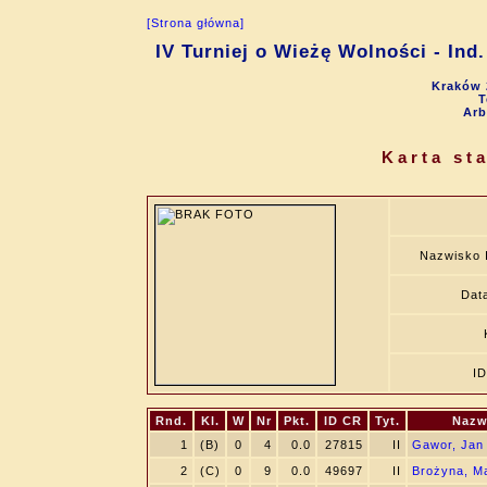
[Strona główna]
IV Turniej o Wieżę Wolności - Ind.
Kraków 
T
Arb
Karta st
Nazwisko 
Data
I
Rnd.
Kl.
W
Nr
Pkt.
ID CR
Tyt.
Nazw
1
(B)
0
4
0.0
27815
II
Gawor, Jan
2
(C)
0
9
0.0
49697
II
Brożyna, M