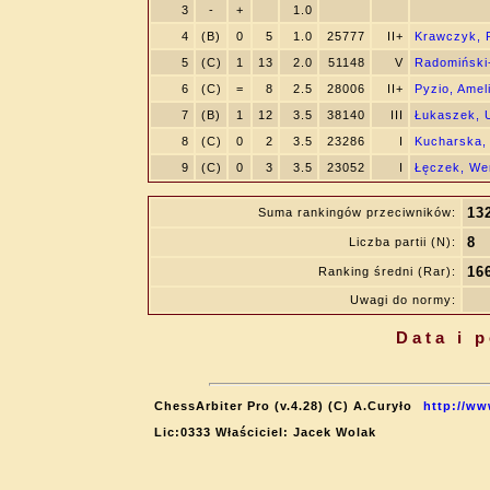
3
-
+
1.0
4
(B)
0
5
1.0
25777
II+
Krawczyk, P
5
(C)
1
13
2.0
51148
V
Radomiński-
6
(C)
=
8
2.5
28006
II+
Pyzio, Amel
7
(B)
1
12
3.5
38140
III
Łukaszek, 
8
(C)
0
2
3.5
23286
I
Kucharska,
9
(C)
0
3
3.5
23052
I
Łęczek, We
13
Suma rankingów przeciwników:
8
Liczba partii (N):
16
Ranking średni (Rar):
Uwagi do normy:
Data i 
ChessArbiter Pro (v.4.28) (C) A.Curyło
http://ww
Lic:0333 Właściciel: Jacek Wolak