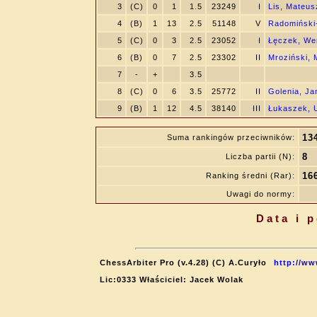
3
(C)
0
1
1.5
23249
I
Lis, Mateus
4
(B)
1
13
2.5
51148
V
Radomiński-
5
(C)
0
3
2.5
23052
I
Łęczek, We
6
(B)
0
7
2.5
23302
II
Mroziński, 
7
-
+
3.5
8
(C)
0
6
3.5
25772
II
Golenia, Ja
9
(B)
1
12
4.5
38140
III
Łukaszek, 
13
Suma rankingów przeciwników:
8
Liczba partii (N):
16
Ranking średni (Rar):
Uwagi do normy:
Data i 
ChessArbiter Pro (v.4.28) (C) A.Curyło
http://ww
Lic:0333 Właściciel: Jacek Wolak