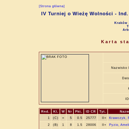
[Strona główna]
IV Turniej o Wieżę Wolności - Ind.
Kraków 
T
Arb
Karta st
Nazwisko 
Data
I
Rnd.
Kl.
W
Nr
Pkt.
ID CR
Tyt.
Nazw
1
(C)
=
5
0.5
25777
II+
Krawczyk, P
2
(B)
1
8
1.5
28006
II+
Pyzio, Amel