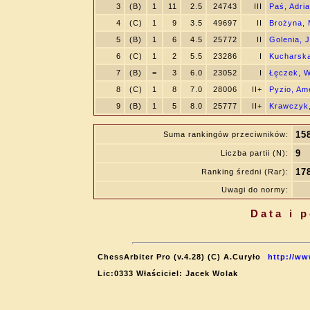
3
(B)
1
11
2.5
24743
III
Paś, Adri
4
(C)
1
9
3.5
49697
II
Brożyna,
5
(B)
1
6
4.5
25772
II
Golenia, 
6
(C)
1
2
5.5
23286
I
Kucharska
7
(B)
=
3
6.0
23052
I
Łęczek, W
8
(C)
1
8
7.0
28006
II+
Pyzio, Am
9
(B)
1
5
8.0
25777
II+
Krawczyk,
15
Suma rankingów przeciwników:
9
Liczba partii (N):
17
Ranking średni (Rar):
Uwagi do normy:
Data i 
ChessArbiter Pro (v.4.28) (C) A.Curyło
http://ww
Lic:0333 Właściciel: Jacek Wolak