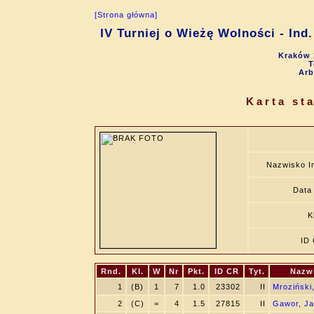
[Strona główna]
IV Turniej o Wieżę Wolności - Ind.
Kraków 
T
Arb
Karta st
Nazwisko I
Data 
K
ID
Rnd.
Kl.
W
Nr
Pkt.
ID CR
Tyt.
Nazw
1
(B)
1
7
1.0
23302
II
Mroziński
2
(C)
=
4
1.5
27815
II
Gawor, Ja