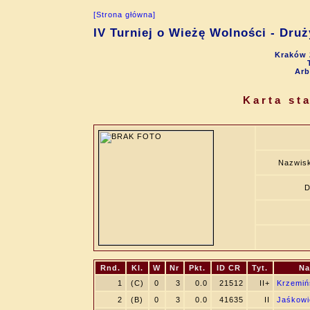
[Strona główna]
IV Turniej o Wieżę Wolności - Dru
Kraków 
Arb
Karta st
Nazwisk
D
Rnd.
Kl.
W
Nr
Pkt.
ID CR
Tyt.
Na
1
(C)
0
3
0.0
21512
II+
Krzemiń
2
(B)
0
3
0.0
41635
II
Jaśkowie