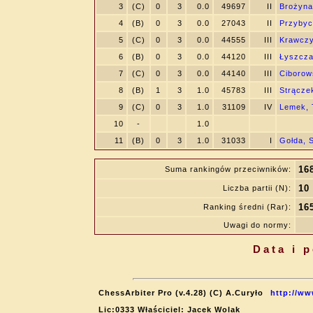
3
(C)
0
3
0.0
49697
II
Brożyna
4
(B)
0
3
0.0
27043
II
Przybyc
5
(C)
0
3
0.0
44555
III
Krawczy
6
(B)
0
3
0.0
44120
III
Łyszcza
7
(C)
0
3
0.0
44140
III
Ciborow
8
(B)
1
3
1.0
45783
III
Strączek
9
(C)
0
3
1.0
31109
IV
Lemek,
10
-
1.0
11
(B)
0
3
1.0
31033
I
Gołda, 
16
Suma rankingów przeciwników:
10
Liczba partii (N):
16
Ranking średni (Rar):
Uwagi do normy:
Data i 
ChessArbiter Pro (v.4.28) (C) A.Curyło
http://ww
Lic:0333 Właściciel: Jacek Wolak