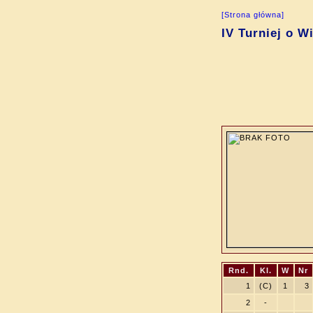
[Strona główna]
IV Turniej o W
Rnd.
Kl.
W
Nr
1
(C)
1
3
2
-