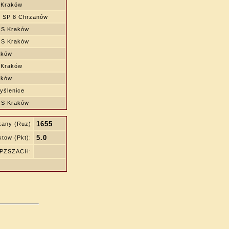
 Kraków
 SP 8 Chrzanów
S Kraków
S Kraków
aków
 Kraków
aków
ślenice
S Kraków
1655
kany (Ruz)
5.0
tow (Pkt):
ę PZSZACH: