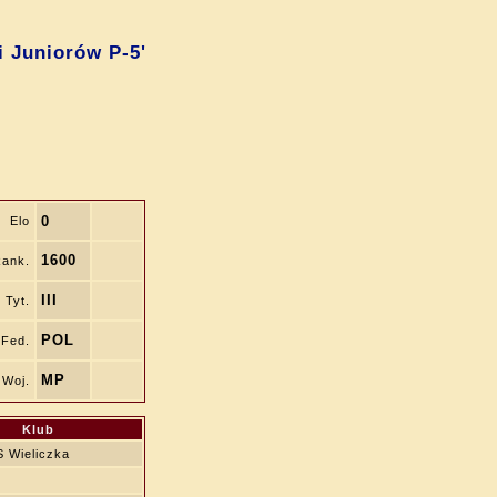
i Juniorów P-5'
0
Elo
1600
ank.
III
Tyt.
POL
Fed.
MP
Woj.
Klub
 Wieliczka