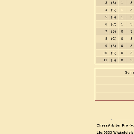
3
(B)
1
3
4
(C)
1
3
5
(B)
1
3
6
(C)
1
3
7
(B)
0
3
8
(C)
0
3
9
(B)
0
3
10
(C)
0
3
11
(B)
0
3
Suma
ChessArbiter Pro (v.
Lic:0333 Właściciel