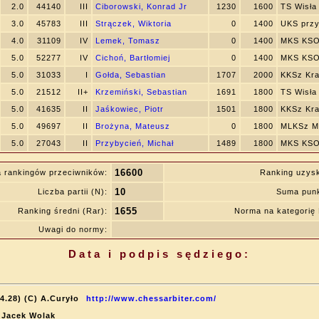
2.0
44140
III
Ciborowski, Konrad Jr
1230
1600
TS Wisła
3.0
45783
III
Strączek, Wiktoria
0
1400
UKS przy
4.0
31109
IV
Lemek, Tomasz
0
1400
MKS KSO
5.0
52277
IV
Cichoń, Bartłomiej
0
1400
MKS KSO
5.0
31033
I
Gołda, Sebastian
1707
2000
KKSz Kr
5.0
21512
II+
Krzemiński, Sebastian
1691
1800
TS Wisła
5.0
41635
II
Jaśkowiec, Piotr
1501
1800
KKSz Kr
5.0
49697
II
Brożyna, Mateusz
0
1800
MLKSz My
5.0
27043
II
Przybycień, Michał
1489
1800
MKS KSO
16600
 rankingów przeciwników:
Ranking uzys
10
Liczba partii (N):
Suma punk
1655
Ranking średni (Rar):
Norma na kategori
Uwagi do normy:
Data i podpis sędziego:
4.28) (C) A.Curyło
http://www.chessarbiter.com/
: Jacek Wolak