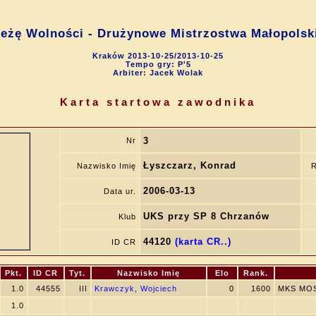
ieżę Wolności - Drużynowe Mistrzostwa Małopolsk
Kraków 2013-10-25/2013-10-25
Tempo gry: P'5
Arbiter: Jacek Wolak
Karta startowa zawodnika
3
Nr
Łyszczarz, Konrad
Nazwisko Imię
R
2006-03-13
Data ur.
UKS przy SP 8 Chrzanów
Klub
44120
(karta CR..)
ID CR
Pkt.
ID CR
Tyt.
Nazwisko Imię
Elo
Rank.
1.0
44555
III
Krawczyk, Wojciech
0
1600
MKS MOS
1.0