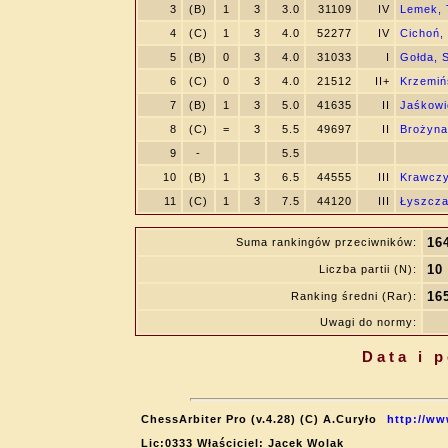
3
(B)
1
3
3.0
31109
IV
Lemek,
4
(C)
1
3
4.0
52277
IV
Cichoń, 
5
(B)
0
3
4.0
31033
I
Gołda, 
6
(C)
0
3
4.0
21512
II+
Krzemiń
7
(B)
1
3
5.0
41635
II
Jaśkowie
8
(C)
=
3
5.5
49697
II
Brożyna
9
-
5.5
10
(B)
1
3
6.5
44555
III
Krawczy
11
(C)
1
3
7.5
44120
III
Łyszcza
16
Suma rankingów przeciwników:
10
Liczba partii (N):
16
Ranking średni (Rar):
Uwagi do normy:
Data i 
ChessArbiter Pro (v.4.28) (C) A.Curyło
http://ww
Lic:0333 Właściciel: Jacek Wolak