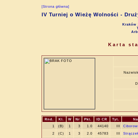
[Strona główna]
IV Turniej o Wieżę Wolności - Dru
Kraków 
Arb
Karta st
Nazwisk
D
Rnd.
Kl.
W
Nr
Pkt.
ID CR
Tyt.
Na
1
(B)
1
3
1.0
44140
III
Ciborow
2
(C)
1
3
2.0
45783
III
Strączek