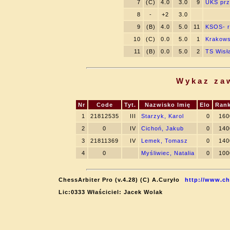
7
(C)
4.0
3.0
9
UKS prz
8
-
+2
3.0
9
(B)
4.0
5.0
11
KSOS- r
10
(C)
0.0
5.0
1
Krakows
11
(B)
0.0
5.0
2
TS Wisł
Wykaz za
Nr
Code
Tyt.
Nazwisko Imię
Elo
Rank
1
21812535
III
Starzyk, Karol
0
160
2
0
IV
Cichoń, Jakub
0
140
3
21811369
IV
Lemek, Tomasz
0
140
4
0
Myśliwiec, Natalia
0
100
ChessArbiter Pro (v.4.28) (C) A.Curyło
http://www.ch
Lic:0333 Właściciel: Jacek Wolak