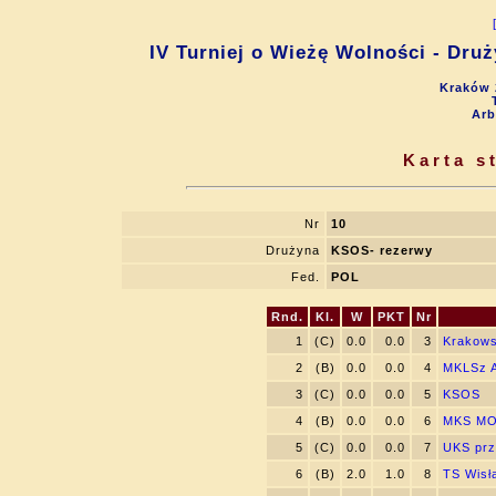
IV Turniej o Wieżę Wolności - Dru
Kraków 
Arb
Karta s
Nr
10
Drużyna
KSOS- rezerwy
Fed.
POL
Rnd.
Kl.
W
PKT
Nr
1
(C)
0.0
0.0
3
Krakows
2
(B)
0.0
0.0
4
MKLSz A
3
(C)
0.0
0.0
5
KSOS
4
(B)
0.0
0.0
6
MKS MO
5
(C)
0.0
0.0
7
UKS prz
6
(B)
2.0
1.0
8
TS Wisł