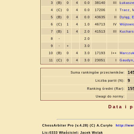
3
(B)
0
4
0.0
38140
III
Łukasze
4
(C)
0
4
0.0
17206
I
Tracz, 
5
(B)
0
4
0.0
43635
II
Dyląg, E
6
(C)
1
4
1.0
46713
IV
Wójtowi
7
(B)
1
4
2.0
41513
III
Kuchars
8
-
2.0
9
-
+
3.0
10
(B)
0
4
3.0
17193
I++
Marczuk
11
(C)
0
4
3.0
23051
I
Gaudyn,
14
Suma rankingów przeciwników:
9
Liczba partii (N):
15
Ranking średni (Rar):
Uwagi do normy:
Data i 
ChessArbiter Pro (v.4.28) (C) A.Curyło
http://ww
Lic:0333 Właściciel: Jacek Wolak