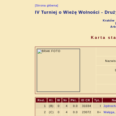
[Strona główna]
IV Turniej o Wieżę Wolności - Dru
Kraków 
Arb
Karta st
Nazwis
Rnd.
Kl.
W
Nr
Pkt.
ID CR
Tyt.
Na
1
(B)
0
4
0.0
31034
I
Jędroch
2
(C)
0
4
0.0
23072
II+
Wałęga,