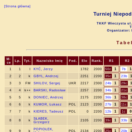
[Strona główna]
Turniej Niepod
TKKF Wieczysta ul.
T
Organizator:
Tabe
M-
Lp.
Tyt.
Nazwisko Imię
Fed.
Elo
Rank.
R1
R2
ce
1
1
1
1
I
KYĆ, Jerzy
1782
2000
50c
7b
1
2
2
k
GBYL, Andrzej
2251
2200
35c
23b
1
3
3
FM
SHILOV, Sergej
UKR
2217
2300
24b
29c
1
4
4
k++
BARSKI, Radosław
2257
2200
34b
21c
1
5
5
k
DONIEC, Andrzej
2175
2200
36b
38c
1
6
6
k
KUMOR, Łukasz
POL
2123
2200
27b
11c
1
0
7
7
k
KIERES, Tadeusz
POL
0
2200
12b
1c
SŁABEK,
1
8
8
k
2105
2200
39c
33b
Grzegorz
POPIOŁEK,
1
9
9
k
POL
2134
2200
25c
20b