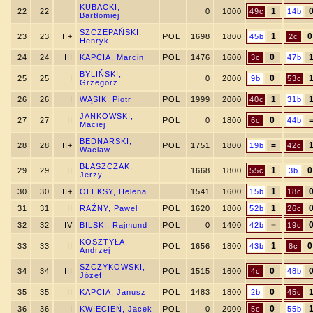
KUBACKI,
1
22
22
0
1000
49c
14b
Bartłomiej
SZCZEPAŃSKI,
1
0
23
23
II+
POL
1698
1800
45b
2c
Henryk
0
24
24
III
KAPCIA, Marcin
POL
1476
1600
3c
47b
BYLIŃSKI,
0
25
25
I
0
2000
9b
53c
Grzegorz
1
26
26
I
WĄSIK, Piotr
POL
1999
2000
40c
31b
JANKOWSKI,
0
27
27
II
POL
0
1800
6c
44b
Maciej
BEDNARSKI,
=
28
28
II+
POL
1751
1800
19b
42c
Waclaw
BŁASZCZAK,
1
0
29
29
II
1668
1800
55c
3b
Jerzy
1
30
30
II+
OLEKSY, Helena
1541
1600
15b
18c
1
31
31
II
RAŹNY, Paweł
POL
1620
1800
52b
26c
=
32
32
IV
BILSKI, Rajmund
POL
0
1400
42b
19c
KOSZTYŁA,
1
0
33
33
II
POL
1656
1800
43b
8c
Andrzej
SZCZYKOWSKI,
0
34
34
III
POL
1515
1600
4c
48b
Józef
0
35
35
II
KAPCIA, Janusz
POL
1483
1800
2b
45c
0
36
36
I
KWIECIEŃ, Jacek
POL
0
2000
5c
55b