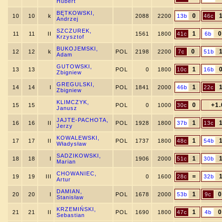
Hubert
BĘTKOWSKI,
0
10
10
k
2088
2200
13b
46c
Andrzej
SZCZUREK,
1
0
11
11
II
1561
1800
41c
6b
Krzysztof
BUKOJEMSKI,
0
12
12
k
POL
2198
2200
7c
51b
Adam
GUTOWSKI,
1
13
13
POL
0
1800
10c
16b
Zbigniew
GREGULSKI,
1
14
14
I
POL
1841
2000
46b
22c
Zbigniew
KLIMCZYK,
0
+1.
15
15
POL
0
1000
30c
Janusz
JAJTE-PACHOTA,
1
16
16
II
POL
1928
1800
37b
13c
Jerzy
KOWALEWSKI,
1
17
17
II
POL
1737
1800
48c
54b
Władysław
SADZIKOWSKI,
1
18
18
I
1906
2000
51c
30b
Marian
CHOWANIEC,
=
19
19
III
0
1600
28c
32b
Artur
DAMIAN,
1
0
20
20
I
POL
1678
2000
53b
9c
Stanisław
KRZEMIŃSKI,
1
0
21
21
II
POL
1690
1800
47c
4b
Sebastian