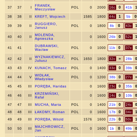
FRANEK,
0
37
37
I
POL
0
2000
16c
41b
Mieczysław
1
0
38
38
II
KREFT, Wojciech
1585
1800
44c
5b
RUGGIERO,
0
39
39
II
POL
0
1800
8b
43c
Janusz
MOLENDA,
0
40
40
II
0
1600
26b
52c
Agnieszka
DUBRAWSKI,
0
41
41
POL
0
1000
11b
37c
Wacław
WYZNAKIEWICZ,
=
42
42
II
POL
1650
1800
32c
28b
Juliusz
0
43
43
IV
KUNACH, Tomasz
POL
0
1400
33c
39b
WIDŁAK,
0
44
44
V
POL
0
1200
38b
27c
Władysław
0
45
45
III
PORĘBA, Haridas
0
1600
23c
35b
KRZEMIŃSKI,
0
46
46
III
0
1600
14c
10b
Rafał
0
47
47
III
MUCHA, Marta
POL
0
1400
21b
24c
0
48
48
III
ŁAKOMY, Roman
POL
0
1600
17b
34c
0
49
49
III
PORĘBA, Witold
1576
1600
22b
50c
MAJCHROWICZ,
0
50
50
III
POL
0
1600
1b
49b
Jan