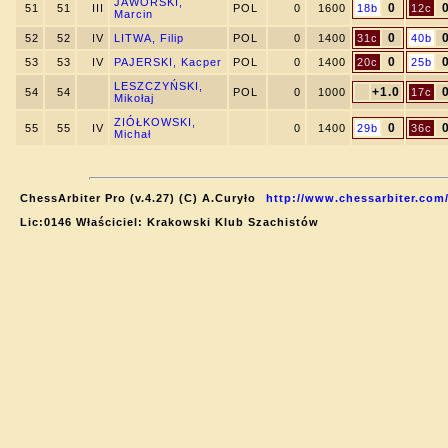
JAWORSKI,
0
51
51
III
POL
0
1600
18b
12c
Marcin
0
52
52
IV
LITWA, Filip
POL
0
1400
31c
40b
0
53
53
IV
PAJERSKI, Kacper
POL
0
1400
20c
25b
LESZCZYŃSKI,
+1.0
54
54
POL
0
1000
17c
Mikołaj
ZIÓŁKOWSKI,
0
55
55
IV
0
1400
29b
36c
Michał
ChessArbiter Pro (v.4.27) (C) A.Curyło
http://www.chessarbiter.com
Lic:0146 Właściciel: Krakowski Klub Szachistów