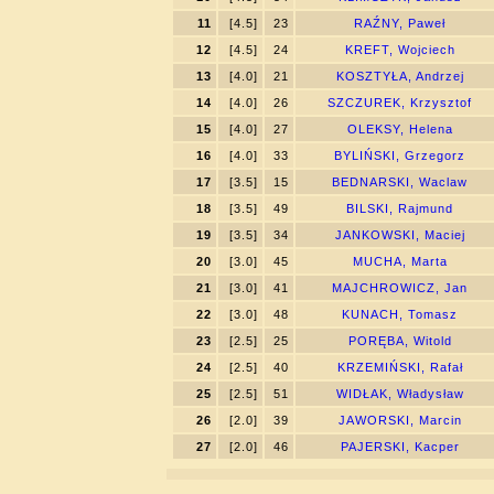
11
[4.5]
23
RAŹNY, Paweł
12
[4.5]
24
KREFT, Wojciech
13
[4.0]
21
KOSZTYŁA, Andrzej
14
[4.0]
26
SZCZUREK, Krzysztof
15
[4.0]
27
OLEKSY, Helena
16
[4.0]
33
BYLIŃSKI, Grzegorz
17
[3.5]
15
BEDNARSKI, Waclaw
18
[3.5]
49
BILSKI, Rajmund
19
[3.5]
34
JANKOWSKI, Maciej
20
[3.0]
45
MUCHA, Marta
21
[3.0]
41
MAJCHROWICZ, Jan
22
[3.0]
48
KUNACH, Tomasz
23
[2.5]
25
PORĘBA, Witold
24
[2.5]
40
KRZEMIŃSKI, Rafał
25
[2.5]
51
WIDŁAK, Władysław
26
[2.0]
39
JAWORSKI, Marcin
27
[2.0]
46
PAJERSKI, Kacper