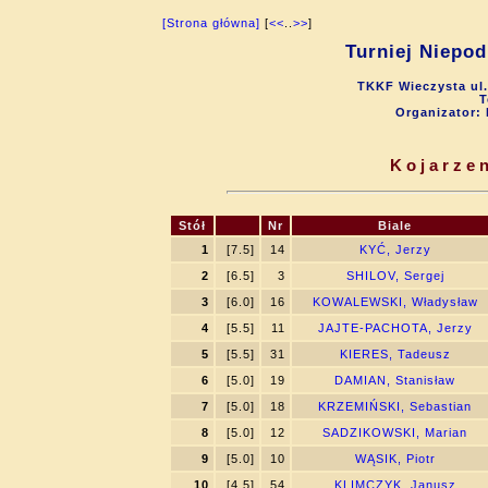
[Strona główna]
[
<<
..
>>
]
Turniej Niepod
TKKF Wieczysta ul.
T
Organizator:
Kojarzen
Stół
Nr
Biale
1
[7.5]
14
KYĆ, Jerzy
2
[6.5]
3
SHILOV, Sergej
3
[6.0]
16
KOWALEWSKI, Władysław
4
[5.5]
11
JAJTE-PACHOTA, Jerzy
5
[5.5]
31
KIERES, Tadeusz
6
[5.0]
19
DAMIAN, Stanisław
7
[5.0]
18
KRZEMIŃSKI, Sebastian
8
[5.0]
12
SADZIKOWSKI, Marian
9
[5.0]
10
WĄSIK, Piotr
10
[4.5]
54
KLIMCZYK, Janusz