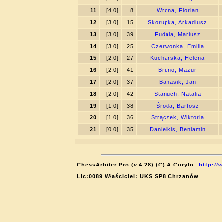
11
[4.0]
8
Wrona, Florian
12
[3.0]
15
Skorupka, Arkadiusz
13
[3.0]
39
Fudała, Mariusz
14
[3.0]
25
Czerwonka, Emilia
15
[2.0]
27
Kucharska, Helena
16
[2.0]
41
Bruno, Mazur
17
[2.0]
37
Banasik, Jan
18
[2.0]
42
Stanuch, Natalia
19
[1.0]
38
Środa, Bartosz
20
[1.0]
36
Strączek, Wiktoria
21
[0.0]
35
Danielkis, Beniamin
ChessArbiter Pro (v.4.28) (C) A.Curyło
http://
Lic:0089 Właściciel: UKS SP8 Chrzanów