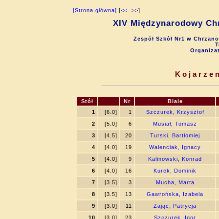
[Strona główna]
[
<<
..
>>
]
XIV Międzynarodowy Chr
Zespół Szkół Nr1 w Chrzano
T
Organiza
Kojarzen
Stół
Nr
Biale
1
[6.0]
1
Szczurek, Krzysztof
2
[5.0]
6
Musiał, Tomasz
3
[4.5]
20
Turski, Bartłomiej
4
[4.0]
19
Walenciak, Ignacy
5
[4.0]
9
Kalinowski, Konrad
6
[4.0]
16
Kurek, Dominik
7
[3.5]
3
Mucha, Marta
8
[3.5]
13
Gawrońska, Izabela
9
[3.0]
11
Zając, Patrycja
10
[3.0]
23
Szczurek, Igor