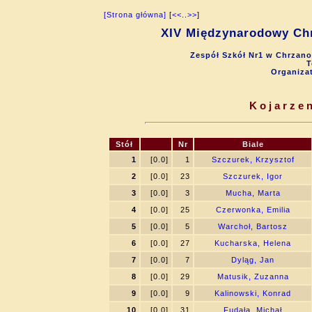
[Strona główna]
[
<<
..
>>
]
XIV Międzynarodowy Chr
Zespół Szkół Nr1 w Chrzano
T
Organiza
Kojarzen
Stół
Nr
Biale
1
[0.0]
1
Szczurek, Krzysztof
2
[0.0]
23
Szczurek, Igor
3
[0.0]
3
Mucha, Marta
4
[0.0]
25
Czerwonka, Emilia
5
[0.0]
5
Warchoł, Bartosz
6
[0.0]
27
Kucharska, Helena
7
[0.0]
7
Dyląg, Jan
8
[0.0]
29
Matusik, Zuzanna
9
[0.0]
9
Kalinowski, Konrad
10
[0.0]
31
Fudała, Michał