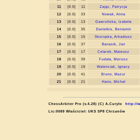
11
[0.0]
11
Zając, Patrycja
12
[0.0]
33
Nowak, Anna
13
[0.0]
13
Gawrońska, Izabela
14
[0.0]
35
Danielkis, Beniamin
15
[0.0]
15
Skorupka, Arkadiusz
16
[0.0]
37
Banasik, Jan
17
[0.0]
17
Celarek, Mateusz
18
[0.0]
39
Fudała, Mariusz
19
[0.0]
19
Walenciak, Ignacy
20
[0.0]
41
Bruno, Mazur
21
[0.0]
21
Hano, Michał
ChessArbiter Pro (v.4.28) (C) A.Curyło
http://
Lic:0089 Właściciel: UKS SP8 Chrzanów