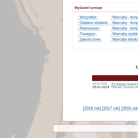
Wyświetl turnieje
::Wszystkie::
::Warcaby - tem
::Ostatnio dodane::
::Warcaby - tem
::Planowane::
::Warcaby - temp
::Trwające::
::Warcaby szybki
::Zakończone::
::Warcaby błysk
Ł
05-01-2019
XV Edycja Grand Pr
05-01-2019
Wilkołaz [ostatnia ak
[2018 rok]
[2017 rok]
[2016 rok