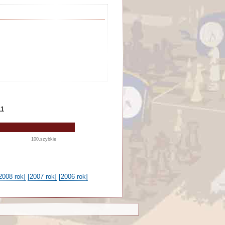
11
100,szybkie
2008 rok]
[2007 rok]
[2006 rok]