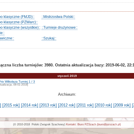
po klasyczne (FMJD)::
::Mistrzostwa Polski::
po klasyczne (PZWarc)::
o klasyczne (wszystkie)::
::Turnieje drużynowe::
e::
awiczne::
::Szukaj::
ączna liczba turniejów: 3980. Ostatnia aktualizacja bazy: 2019-06-02, 22:
styczeń 2019
ix Wilkołaza Turniej 1 / 3
tualizacja.:06-01-2019]
Archiwum:
]
[2015 rok]
[2014 rok]
[2013 rok]
[2012 rok]
[2011 rok]
[2010 rok]
[2009 rok]
[
(© 2010-2018 Polski Związek Szachowy)
Kontakt: Biuro PZSzach (biuro@pzszach.pl)