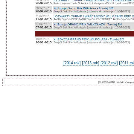
II OTWARTY TURNIEJ WARCABOWY W II GRAND PRIX 
28-02-2015
Kołodziejewo/Rada Sołecka Kołodziejewo-MGOK Janikowo-MGZLZ
28-02-2015
XI Edycja Grand Prix Wilkołaza - Turniej 4/4
28-02-2015
Zespół Szkół w Wilkołazie [ostatnia aktualizacja.:15-04-2015]
21-02-2015
I OTWARTY TURNIEJ WARCABOWY W II GRAND PRIX G
21-02-2015
JANIKOWO/MGOK JANIKOWO-LZS "SENET" JANIKOWO-MGZLZS J
07-02-2015
XI Edycja GRAND PRIX WILKOŁAZA - Turniej 3/4
07-02-2015
Zespół Szkół w Wilkołazie [ostatnia aktualizacja.:15-04-2015]
10-01-2015
XI EDYCJA GRAND PRIX WILKOŁAZA - Turniej 2/4
10-01-2015
Zespół Szkół w Wilkołazie [ostatnia aktualizacja.:19-02-2015]
[2014 rok]
[2013 rok]
[2012 rok]
[2011 ro
(© 2010-2018 Polski Związ