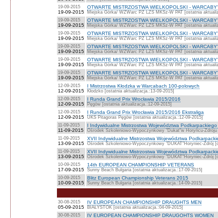
19-09-2015
OTWARTE MISTRZOSTWA WIELKOPOLSKI - WARCABY'64 -
19-09-2015
Miejska Górka/ WZWarc PZ LZS MKSz-W PAT [ostatnia aktualiz
19-09-2015
OTWARTE MISTRZOSTWA WIELKOPOLSKI - WARCABY'64 
19-09-2015
Miejska Górka/ WZWarc PZ LZS MKSz-W PAT [ostatnia aktualiz
19-09-2015
OTWARTE MISTRZOSTWA WIELKOPOLSKI - WARCABY'64
19-09-2015
Miejska Górka/ WZWarc PZ LZS MKSz-W PAT [ostatnia aktualiz
19-09-2015
OTWARTE MISTRZOSTWA WIELKOPOLSKI - WARCABY'64
19-09-2015
Miejska Górka/ WZWarc PZ LZS MKSz-W PAT [ostatnia aktualiz
19-09-2015
OTWARTE MISTRZOSTWA WIELKOPOLSKI - WARCABY'64
19-09-2015
Miejska Górka/ WZWarc PZ LZS MKSz-W PAT [ostatnia aktualiz
19-09-2015
OTWARTE MISTRZOSTWA WIELKOPOLSKI - WARCABY'64
19-09-2015
Miejska Górka/ WZWarc PZ LZS MKSz-W PAT [ostatnia aktualiz
12-09-2015
I Mistrzostwa Kłodzka w Warcabach 100-polowych
12-09-2015
Kłodzko [ostatnia aktualizacja.:13-09-2015]
12-09-2015
I Runda Grand Prix Wrocławia 2015/2016
12-09-2015
Pęgów [ostatnia aktualizacja.:12-09-2015]
12-09-2015
I Runda Grand Prix Wrocławia 2015/2016 Ekstraliga
12-09-2015
UKS Pitagoras Pęgów [ostatnia aktualizacja.:12-09-2015]
11-09-2015
I Indywidualne Mistrzostwa Województwa Podkarpackiego 
11-09-2015
Ośrodek Szkoleniowo-Wypoczynkowy "Dukat"w Horyńcu-Zdroju [o
11-09-2015
XVII Indywidualne Mistrzostwa Województwa Podkarpacki
13-09-2015
Ośrodek Szkoleniowo-Wypoczynkowy "DUKAT"Horyniec-Zdrój [ost
11-09-2015
XVII Indywidualne Mistrzostwa Województwa Podkarpackie
13-09-2015
Ośrodek Szkoleniowo-Wypoczynkowy "DUKAT"Horyniec-Zdrój [ost
10-09-2015
14th EUROPEAN CHAMPIONSHIP VETERANS
17-09-2015
Sunny Beach Bulgaria [ostatnia aktualizacja.:17-09-2015]
10-09-2015
Blitz European Championship Veterans 2015
10-09-2015
Sunny Beach Bulgaria [ostatnia aktualizacja.:14-09-2015]
30-08-2015
IV EUROPEAN CHAMPIONSHIP DRAUGHTS MEN
05-09-2015
BIAŁYSTOK [ostatnia aktualizacja.:04-09-2015]
30-08-2015
IV EUROPEAN CHAMPIONSHIP DRAUGOHTS WOMEN