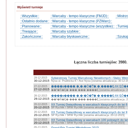
Wyświetl turnieje
::Wszystkie::
::Warcaby - tempo klasyczne (FMJD)::
::Mistrz
::Ostatnio dodane::
::Warcaby - tempo klasyczne (PZWarc)::
::Planowane::
::Warcaby - tempo klasyczne (wszystkie)::
::Turni
::Trwające::
::Warcaby szybkie::
::Zakończone::
::Warcaby błyskawiczne::
::Szukaj
Łączna liczba turniejów: 3980. 
29-12-2015
Sylwestrowy Turniej Warcabowy Niewidomych i Słabo Widz
30-12-2015
Nysa ul. Prudnicka 8 / Atut Nysa [ostatnia aktualizacja.:30-12-2
����в���� �˲�-�Ó�Ͳ� � ����Ę-64 ĘÓ�
27-12-2015
27-12-2015
��²�Ń�Ę� ��� ��� ����Ę [ostatnia aktualizacja.:28-
����в���� �˲�-�Ó�Ͳ� � ����Ę-64 ĘÓ�
26-12-2015
26-12-2015
��²�Ń�Ę� ��� ��� ����Ę [ostatnia aktualizacja.:28-
20-12-2015
XX Turniej Gwiazdkowy w warcabach klasycznych do lat 6
20-12-2015
SP Rychlik / SRW Rychlik [ostatnia aktualizacja.:20-12-2015]
20-12-2015
XX Turniej Gwiazdkowy w warcabach klasycznych do lat 9
20-12-2015
SP Rychlik / SRW Rychlik [ostatnia aktualizacja.:20-12-2015]
20-12-2015
XX Turniwj Gwiazdkowy w warcabach 100 polowych do lat
20-12-2015
SP Rychlik / SRW Rychlik [ostatnia aktualizacja.:20-12-2015]
05-12-2015
Grand-Prix Turniej Mikołajkowy 2015