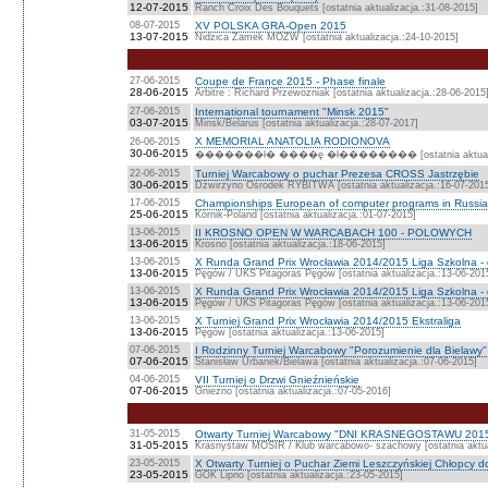
12-07-2015
Ranch Croix Des Bouquets [ostatnia aktualizacja.:31-08-2015]
08-07-2015
XV POLSKA GRA-Open 2015
13-07-2015
Nidzica Zamek MOZW [ostatnia aktualizacja.:24-10-2015]
27-06-2015
Coupe de France 2015 - Phase finale
28-06-2015
Arbitre : Richard Przewozniak [ostatnia aktualizacja.:28-06-2015
27-06-2015
International tournament "Minsk 2015"
03-07-2015
Minsk/Belarus [ostatnia aktualizacja.:28-07-2017]
X MEMORIAL ANATOLIA RODIONOVA
26-06-2015
30-06-2015
�������ł� ����ę �ł�������� [ostatnia aktualizac
22-06-2015
Turniej Warcabowy o puchar Prezesa CROSS Jastrzębie
30-06-2015
Dźwirzyno Ośrodek RYBITWA [ostatnia aktualizacja.:16-07-201
17-06-2015
Championships European of computer programs in Russi
25-06-2015
Kórnik-Poland [ostatnia aktualizacja.:01-07-2015]
13-06-2015
II KROSNO OPEN W WARCABACH 100 - POLOWYCH
13-06-2015
Krosno [ostatnia aktualizacja.:18-06-2015]
13-06-2015
X Runda Grand Prix Wrocławia 2014/2015 Liga Szkolna - 
13-06-2015
Pęgów / UKS Pitagoras Pęgów [ostatnia aktualizacja.:13-06-201
13-06-2015
X Runda Grand Prix Wrocławia 2014/2015 Liga Szkolna - 
13-06-2015
Pęgów / UKS Pitagoras Pęgów [ostatnia aktualizacja.:13-06-201
13-06-2015
X Turniej Grand Prix Wrocławia 2014/2015 Ekstraliga
13-06-2015
Pęgów [ostatnia aktualizacja.:13-06-2015]
07-06-2015
I Rodzinny Turniej Warcabowy "Porozumienie dla Bielaw
07-06-2015
Stanisław Urbanek/Bielawa [ostatnia aktualizacja.:07-06-2015]
04-06-2015
VII Turniej o Drzwi Gnieźnieńskie
07-06-2015
Gniezno [ostatnia aktualizacja.:07-05-2016]
31-05-2015
Otwarty Turniej Warcabowy "DNI KRASNEGOSTAWU 201
31-05-2015
Krasnystaw MOSIR / Klub warcabowo- szachowy [ostatnia aktual
23-05-2015
X Otwarty Turniej o Puchar Ziemi Leszczyńskiej Chłopcy do
23-05-2015
GOK Lipno [ostatnia aktualizacja.:23-05-2015]