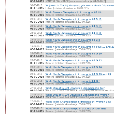
05-09-2015
IGNATKI BIAŁYSTOK [ostatnia aktualizacja.:04-09-2015]
30-08-2015
Wojewódzki Turniej Niesłyszących w warcabach 64-polow
30-08-2015
Łuków [ostatnia aktualizacja.:06-09-2015]
28-08-2015
World Seniors Championship in draughts 64 blitz
03-09-2015
Kranevo [ostatnia aktualizacja.:03-09-2015]
28-08-2015
World Youth Championship in draughts 64 B 10
03-09-2015
Kranevo [ostatnia aktualizacja.:03-09-2015]
28-08-2015
World Youth Championship in draughts 64 B 13
03-09-2015
Kranevo [ostatnia aktualizacja.:03-09-2015]
28-08-2015
World Youth Championship in draughts 64 B 16
03-09-2015
Kranevo [ostatnia aktualizacja.:03-09-2015]
28-08-2015
World Youth Championship in draughts 64 B 8
03-09-2015
Kranevo [ostatnia aktualizacja.:03-09-2015]
28-08-2015
World Youth Championship in draughts 64 boys 19 and 2
03-09-2015
Kranevo [ostatnia aktualizacja.:03-09-2015]
28-08-2015
World Youth Championship in draughts 64 G 10
03-09-2015
Kranevo [ostatnia aktualizacja.:03-09-2015]
28-08-2015
World Youth Championship in draughts 64 G 13
03-09-2015
Kranevo [ostatnia aktualizacja.:03-09-2015]
28-08-2015
World Youth Championship in draughts 64 G 16
03-09-2015
Kranevo [ostatnia aktualizacja.:03-09-2015]
28-08-2015
World Youth Championship in draughts 64 G 19 and 23
03-09-2015
Kranevo [ostatnia aktualizacja.:03-09-2015]
28-08-2015
World Youth Championship in draughts 64 G 8
03-09-2015
Kranevo [ostatnia aktualizacja.:03-09-2015]
27-08-2015
World Draughts-100 Disabilities Championship Men
03-09-2015
Black Sea Cristal Park 9649 Kranevo Bulgaria [ostatnia aktualiza
27-08-2015
World Draughts-100 Disabilities Championship Women
03-09-2015
Black Sea Cristal Park 9649 Kranevo Bulgaria [ostatnia aktualiza
27-08-2015
World Team Championship in draughts-64. Women Blitz
03-09-2015
Kranevo [ostatnia aktualizacja.:03-09-2015]
27-08-2015
World Team Championshipe in drauhts 64 Men Blitz
03-09-2015
Kranevo [ostatnia aktualizacja.:03-09-2015]