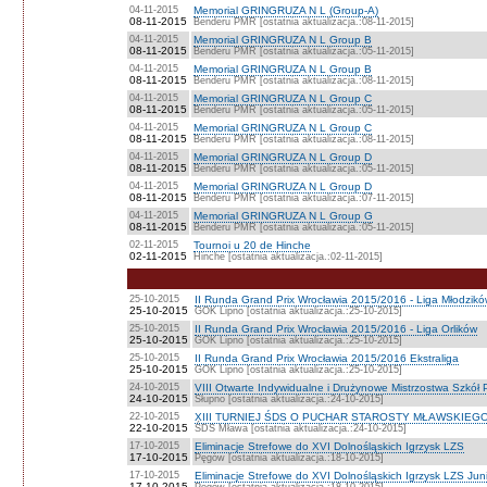
04-11-2015
Memorial GRINGRUZA N L (Group-A)
08-11-2015
Benderu PMR [ostatnia aktualizacja.:08-11-2015]
04-11-2015
Memorial GRINGRUZA N L Group B
08-11-2015
Benderu PMR [ostatnia aktualizacja.:05-11-2015]
04-11-2015
Memorial GRINGRUZA N L Group B
08-11-2015
Benderu PMR [ostatnia aktualizacja.:08-11-2015]
04-11-2015
Memorial GRINGRUZA N L Group C
08-11-2015
Benderu PMR [ostatnia aktualizacja.:05-11-2015]
04-11-2015
Memorial GRINGRUZA N L Group C
08-11-2015
Benderu PMR [ostatnia aktualizacja.:08-11-2015]
04-11-2015
Memorial GRINGRUZA N L Group D
08-11-2015
Benderu PMR [ostatnia aktualizacja.:05-11-2015]
04-11-2015
Memorial GRINGRUZA N L Group D
08-11-2015
Benderu PMR [ostatnia aktualizacja.:07-11-2015]
04-11-2015
Memorial GRINGRUZA N L Group G
08-11-2015
Benderu PMR [ostatnia aktualizacja.:05-11-2015]
02-11-2015
Tournoi u 20 de Hinche
02-11-2015
Hinche [ostatnia aktualizacja.:02-11-2015]
25-10-2015
II Runda Grand Prix Wrocławia 2015/2016 - Liga Młodzik
25-10-2015
GOK Lipno [ostatnia aktualizacja.:25-10-2015]
25-10-2015
II Runda Grand Prix Wrocławia 2015/2016 - Liga Orlików
25-10-2015
GOK Lipno [ostatnia aktualizacja.:25-10-2015]
25-10-2015
II Runda Grand Prix Wrocławia 2015/2016 Ekstraliga
25-10-2015
GOK Lipno [ostatnia aktualizacja.:25-10-2015]
24-10-2015
VIII Otwarte Indywidualne i Drużynowe Mistrzostwa Szkół
24-10-2015
Słupno [ostatnia aktualizacja.:24-10-2015]
22-10-2015
XIII TURNIEJ ŚDS O PUCHAR STAROSTY MŁAWSKIEG
22-10-2015
ŚDS Mława [ostatnia aktualizacja.:24-10-2015]
17-10-2015
Eliminacje Strefowe do XVI Dolnośląskich Igrzysk LZS
17-10-2015
Pęgów [ostatnia aktualizacja.:18-10-2015]
17-10-2015
Eliminacje Strefowe do XVI Dolnośląskich Igrzysk LZS Jun
17-10-2015
Pęgów [ostatnia aktualizacja.:18-10-2015]