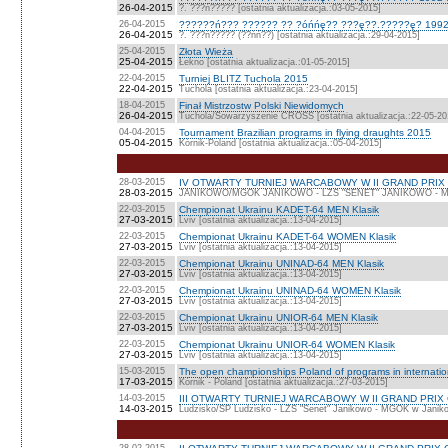
26-04-2015
?. ???ń????? [ostatnia aktualizacja.:03-05-2015]
26-04-2015
??????ń??? ?????? ?? ?óńńę?? ???ę??.?????ę? 1992
26-04-2015
?. ???ń????? (??ńń??) [ostatnia aktualizacja.:29-04-2015]
25-04-2015
Złota Wieża
25-04-2015
Łekno [ostatnia aktualizacja.:01-05-2015]
22-04-2015
Turniej BLITZ Tuchola 2015
22-04-2015
Tuchola [ostatnia aktualizacja.:23-04-2015]
18-04-2015
Finał Mistrzostw Polski Niewidomych
26-04-2015
Tuchola/Sowarzyszenie CROSS [ostatnia aktualizacja.:22-05-20
04-04-2015
Tournament Brazilian programs in flying draughts 2015
05-04-2015
Kórnik-Poland [ostatnia aktualizacja.:05-04-2015]
28-03-2015
IV OTWARTY TURNIEJ WARCABOWY W II GRAND PRIX 
28-03-2015
JANIKOWO/MGOK JANIKOWO - LZS "SENET" JANIKOWO - MGZLZ
22-03-2015
Chempionat Ukrainu KADET-64 MEN Klasik
27-03-2015
Lviv [ostatnia aktualizacja.:13-04-2015]
22-03-2015
Chempionat Ukrainu KADET-64 WOMEN Klasik
27-03-2015
Lviv [ostatnia aktualizacja.:13-04-2015]
22-03-2015
Chempionat Ukrainu UNINAD-64 MEN Klasik
27-03-2015
Lviv [ostatnia aktualizacja.:13-04-2015]
22-03-2015
Chempionat Ukrainu UNINAD-64 WOMEN Klasik
27-03-2015
Lviv [ostatnia aktualizacja.:13-04-2015]
22-03-2015
Chempionat Ukrainu UNIOR-64 MEN Klasik
27-03-2015
Lviv [ostatnia aktualizacja.:13-04-2015]
22-03-2015
Chempionat Ukrainu UNIOR-64 WOMEN Klasik
27-03-2015
Lviv [ostatnia aktualizacja.:13-04-2015]
15-03-2015
The open championships Poland of programs in internati
17-03-2015
Kórnik - Poland [ostatnia aktualizacja.:27-03-2015]
14-03-2015
III OTWARTY TURNIEJ WARCABOWY W II GRAND PRIX 
14-03-2015
Ludzisko/SP Ludzisko - LZS "Senet" Janikowo - MGOK w Janikow
28-02-2015