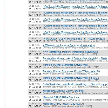
15-11-2015
OKSiR Wisznia Mała - Piotrkowiczki [ostatnia aktualizacja.:15-1
14-11-2015
I Ogólnopolskie Mistrzostwa o Puchar Burmistrza Żerkowa 
14-11-2015
Mickiewiczowskie Centrum Turystyczne w Żerkowie ul. Jarocińska
14-11-2015
I Ogólnopolskie Mistrzostwa o Puchar Burmistrza Żerkowa 
14-11-2015
Mickiewiczowskie Centrum Turystyczne w Żerkowie ul. Jarocińska
14-11-2015
I Ogólnopolskie Mistrzostwa o Puchar Burmistrza Żerkowa 
14-11-2015
Mickiewiczowskie Centrum Turystyczne w Żerkowie ul. Jarocińska
14-11-2015
I Ogólnopolskie Mistrzostwa o Puchar Burmistrza Żerkowa 
14-11-2015
Mickiewiczowskie Centrum Turystyczne w Żerkowie ul. Jarocińska
14-11-2015
I Ogólnopolskie Mistrzostwa o Puchar Burmistrza Żerkowa 
14-11-2015
Mickiewiczowskie Centrum Turystyczne w Żerkowie ul. Jarocińska
14-11-2015
IX OGÓLNOPOLSKI TURNIEJ ZSS "SPRAWNI RAZEM "-
14-11-2015
MIŁAKOWO 14.11.2015 MSiT [ostatnia aktualizacja.:24-11-2015]
13-11-2015
X Wojewódzka Impreza Sportowo-Integracyjna
15-11-2015
Ośrodek Rehabilitacji Społecznej Przemyśl [ostatnia aktualizacja
12-11-2015
XXV Mistrzostwa Polski w warcabach klasycznych
15-11-2015
Sępólno Krajeńskie [ostatnia aktualizacja.:19-11-2015]
11-11-2015
Turniej Warcabowy z okazji Święta Niepodległości w Nysie
11-11-2015
Nysa ul. Moniuszki 5 / Atut Nysa [ostatnia aktualizacja.:11-11-2
08-11-2015
Turniej o Puchar Burmistrza Krzyża Wlkp
08-11-2015
Kuźnica Żelichowska [ostatnia aktualizacja.:09-11-2015]
08-11-2015
Turniej o Puchar Burmistrza Krzyża Wlkp - do lat 10
08-11-2015
Kuźnica Żelichowska [ostatnia aktualizacja.:09-11-2015]
08-11-2015
Turniej o Puchar Burmistrza Krzyża Wlkp- do lat 13
08-11-2015
Kuźnica Żelichowska [ostatnia aktualizacja.:09-11-2015]
07-11-2015
Ćwierćfinał Mistrzostw Polski Niewidomych i Słabowidzącyc
14-11-2015
Tuchola/Stowarzyszenie CROSS [ostatnia aktualizacja.:13-11-20
07-11-2015
Mistrzostwa Miasta i Gminy Janikowo
07-11-2015
Janikowo/MGOK MGZLZS LZS Senet Janikowo [ostatnia aktualiz
04-11-2015
Memorial GRINGRUZA Czepiony
08-11-2015
Benderu PMR 2015-11-04/2015-11-08 [ostatnia aktualizacja.:04-0
04-11-2015
Memorial GRINGRUZA N L (Group-A)
08-11-2015
Benderu PMR [ostatnia aktualizacja.:05-11-2015]