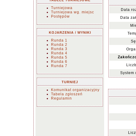
TABELE TURNIEJOWE
Turniejowa
Data ro
Turniejowa wg. miejsc
Postępów
Data za
Mi
KOJARZENIA / WYNIKI
Temp
Runda 1
Sę
Runda 2
Runda 3
Orga
Runda 4
Zakończo
Runda 5
Runda 6
Licz
Runda 7
System 
TURNIEJ
Komunikat organizacyjny
Tabela zgłoszeń
Regulamin
Lic