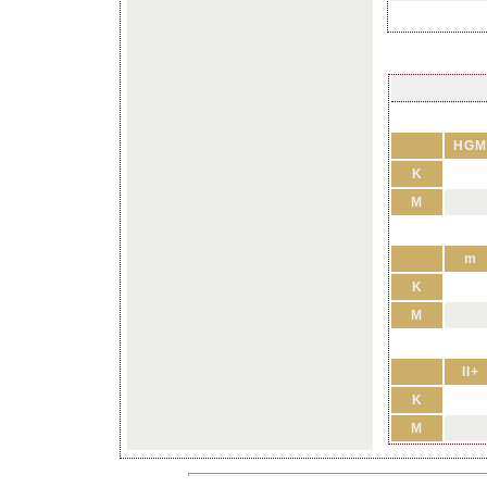
HGM
K
M
m
K
M
II+
K
M