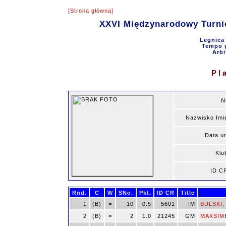
[Strona główna]
XXVI Międzynarodowy Turni
Legnica 
Tempo g
Arbi
Pl
N
Nazwisko Imi
Data ur
Klu
ID C
Rnd.
C
W
SNo.
Pkt.
ID CR
Title
1
(B)
=
10
0.5
5601
IM
BULSKI, 
2
(B)
=
2
1.0
21245
GM
MAKSIME