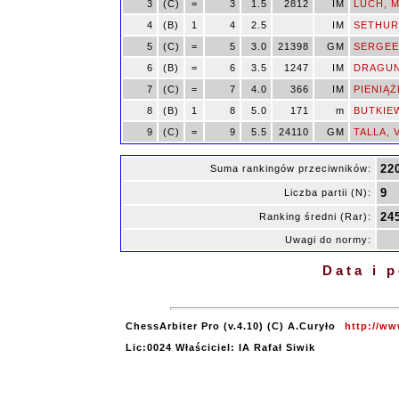
3
(C)
=
3
1.5
2812
IM
LUCH, M
4
(B)
1
4
2.5
IM
SETHUR
5
(C)
=
5
3.0
21398
GM
SERGEEV
6
(B)
=
6
3.5
1247
IM
DRAGUN,
7
(C)
=
7
4.0
366
IM
PIENIĄŻE
8
(B)
1
8
5.0
171
m
BUTKIEW
9
(C)
=
9
5.5
24110
GM
TALLA, V
22
Suma rankingów przeciwników:
9
Liczba partii (N):
24
Ranking średni (Rar):
Uwagi do normy:
Data i 
ChessArbiter Pro (v.4.10) (C) A.Curyło
http://ww
Lic:0024 Właściciel: IA Rafał Siwik